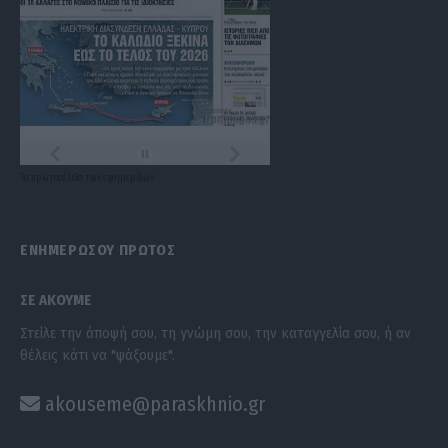
Τα
πρωτοσέλιδα
των
εφημερίδων
ΕΝΗΜΕΡΩΣΟΥ ΠΡΩΤΟΣ
ΣΕ ΑΚΟΥΜΕ
Στείλε την άποψή σου, τη γνώμη σου, την καταγγελία σου, ή αν
θέλεις κάτι να "ψάξουμε".
akouseme@paraskhnio.gr