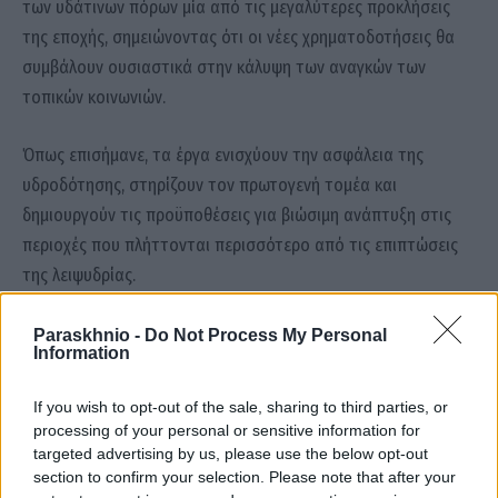
των υδάτινων πόρων μία από τις μεγαλύτερες προκλήσεις
της εποχής, σημειώνοντας ότι οι νέες χρηματοδοτήσεις θα
συμβάλουν ουσιαστικά στην κάλυψη των αναγκών των
τοπικών κοινωνιών.
Όπως επισήμανε, τα έργα ενισχύουν την ασφάλεια της
υδροδότησης, στηρίζουν τον πρωτογενή τομέα και
δημιουργούν τις προϋποθέσεις για βιώσιμη ανάπτυξη στις
περιοχές που πλήττονται περισσότερο από τις επιπτώσεις
της λειψυδρίας.
Paraskhnio -
Do Not Process My Personal
Γιώργος Διδασκάλου|Λίνα Μενδώνη|Πελοπόννησος|ΥΠΠΟΑ
Information
Δημήτρης Πτωχός
έργα ύδρευσης
If you wish to opt-out of the sale, sharing to third parties, or
περιφερειάρχης Πελοποννήσου
Σταύρος Παπασταύρου
processing of your personal or sensitive information for
targeted advertising by us, please use the below opt-out
section to confirm your selection. Please note that after your