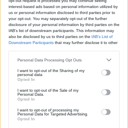
opt-out request is processed you may continue seeing
Facebook
Twitter
Pinterest
LinkedIn
Tumblr
Email
interest-based ads based on personal information utilized by
us or personal information disclosed to third parties prior to
your opt-out. You may separately opt-out of the further
ΠΡΟΗΓΟΎΜΕΝΟ ΆΡΘΡΟ
ΕΠΌΜΕΝΟ ΆΡΘΡΟ
disclosure of your personal information by third parties on the
IAB’s list of downstream participants. This information may
Περισσότερα από 60 εκατ.
Τα μηνύματα Μητσοτάκη προς
also be disclosed by us to third parties on the
IAB’s List of
βαρέλια ιρανικού πετρελαίου
την τουρκική κοινή γνώμη: τι
Downstream Participants
that may further disclose it to other
«εγκλωβισμένα» στη θάλασσα
είπε ο πρωθυπουργός στο
third parties.
τουρκικό τηλεοπτικό δίκτυο A
Haber
Please note that this website/app uses one or more Google
Personal Data Processing Opt Outs
services and may gather and store information including but
not limited to your visit or usage behaviour. You may click to
I want to opt-out of the Sharing of my
personal data.
grant or deny consent to Google and its third-party tags to
Opted In
dkatsamadou
use your data for below specified purposes in below Google
consent section.
I want to opt-out of the Sale of my
Personal Data.
Opted In
I want to opt-out of processing my
Personal Data for Targeted Advertising.
ΣΧΕΤΙΚΑ
ΑΡΘΡΑ
Opted In