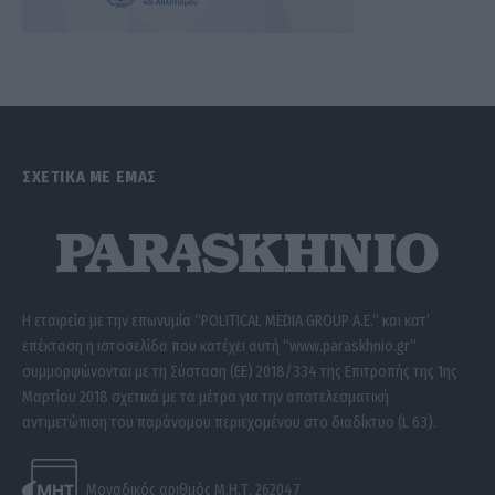
ΣΧΕΤΙΚΑ ΜΕ ΕΜΑΣ
Η εταιρεία με την επωνυμία “POLITICAL MEDIA GROUP A.E.” και κατ’
επέκταση η ιστοσελίδα που κατέχει αυτή “www.paraskhnio.gr”
συμμορφώνονται με τη Σύσταση (ΕΕ) 2018/334 της Επιτροπής της 1ης
Μαρτίου 2018 σχετικά με τα μέτρα για την αποτελεσματική
αντιμετώπιση του παράνομου περιεχομένου στο διαδίκτυο (L 63).
Μοναδικός αριθμός Μ.Η.Τ. 262047