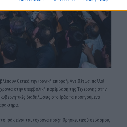
 βλέπουν θετικά την ιρανική επιρροή. Αντιθέτως, πολλοί
αι χρόνια στην υπερβολική παρέμβαση της Τεχεράνης στην
τικυβερνητικές διαδηλώσεις στο Ιράκ τα προηγούμενα
χαρακτήρα.
 στο Ιράκ είναι ταυτόχρονα πράξη θρησκευτικού σεβασμού,