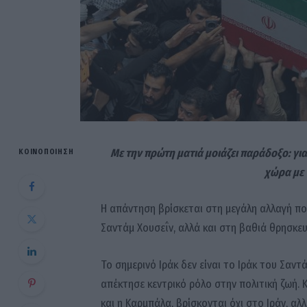
Με την πρώτη ματιά μοιάζει παράδοξο: γιατ
ΚΟΙΝΟΠΟΊΗΣΗ
χώρα με 
Η απάντηση βρίσκεται στη μεγάλη αλλαγή πο
Σαντάμ Χουσεΐν, αλλά και στη βαθιά θρησκευτ
Το σημερινό Ιράκ δεν είναι το Ιράκ του Σαντ
απέκτησε κεντρικό ρόλο στην πολιτική ζωή. Κα
και η Καρμπάλα, βρίσκονται όχι στο Ιράν, αλλ