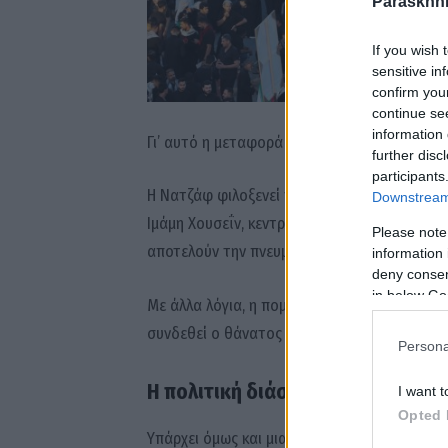
Paraskhni
If you wish 
sensitive in
confirm you
continue se
information 
Γι’ αυτό η μεταφορά της σορού του Χαμενεΐ 
further disc
participants
Η Νατζάφ φιλοξενεί το μαυσωλείο του Ιμάμη 
Downstream 
Ιμάμη Χουσεΐν, κεντρικής μορφής της σιιτικής
Please note
αποτελούν την πνευματική καρδιά του Ισλάμ 
information 
deny consent
in below Go
Με άλλα λόγια, η πομπή στο Ιράκ δεν είναι α
συνδεθεί ο θάνατος του Χαμενεΐ με τα πιο ι
Persona
Η πολιτική διάσταση
I want t
Opted 
Υπάρχει όμως και μια καθαρά πολιτική διάστ