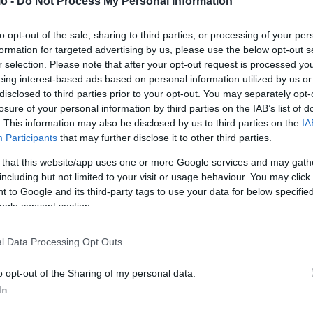
o -
Do Not Process My Personal Information
to opt-out of the sale, sharing to third parties, or processing of your per
formation for targeted advertising by us, please use the below opt-out s
r selection. Please note that after your opt-out request is processed y
eing interest-based ads based on personal information utilized by us or
disclosed to third parties prior to your opt-out. You may separately opt-
εκεί έχει τεράστιο συμβολισμό.
losure of your personal information by third parties on the IAB’s list of
. This information may also be disclosed by us to third parties on the
IA
Αλί, ενώ η Καρμπάλα είναι ο τόπος του μαρτυρίου του
Participants
that may further disclose it to other third parties.
 πίστης. Για εκατομμύρια σιίτες, οι δύο αυτές πόλεις
 that this website/app uses one or more Google services and may gath
τους.
including but not limited to your visit or usage behaviour. You may click 
 to Google and its third-party tags to use your data for below specifi
ogle consent section.
πλώς μια τελετή αποχαιρετισμού. Είναι μια προσπάθεια να
σχυρά θρησκευτικά σύμβολα του σιιτικού κόσμου.
l Data Processing Opt Outs
o opt-out of the Sharing of my personal data.
In
αση.