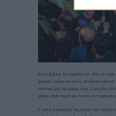
Αυτό, βέβαια, δεν σημαίνει ότι όλοι στο Ιράκ
Ιρακινοί, ακόμη και σιίτες, αντιδρούν εδώ κ
πολιτική ζωή της χώρας τους. Οι μεγάλες αν
χρόνια είχαν συχνά και έντονο αντι-ιρανικό 
Γι’ αυτό η παρουσία της σορού του Χαμενεΐ