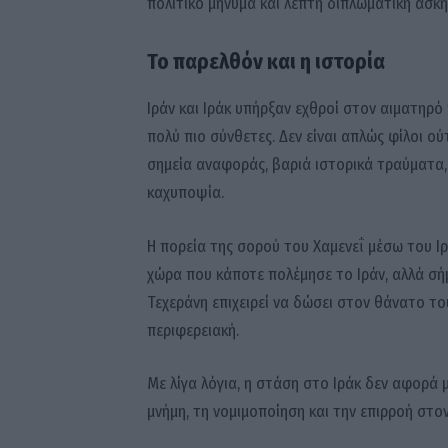
πολιτικό μήνυμα και λεπτή διπλωματική άσκη
Το παρελθόν και η ιστορία
Ιράν και Ιράκ υπήρξαν εχθροί στον αιματηρό 
πολύ πιο σύνθετες. Δεν είναι απλώς φίλοι ού
σημεία αναφοράς, βαριά ιστορικά τραύματα,
καχυποψία.
Η πορεία της σορού του Χαμενεΐ μέσω του Ι
χώρα που κάποτε πολέμησε το Ιράν, αλλά σήμε
Τεχεράνη επιχειρεί να δώσει στον θάνατο το
περιφερειακή.
Με λίγα λόγια, η στάση στο Ιράκ δεν αφορά 
μνήμη, τη νομιμοποίηση και την επιρροή στον