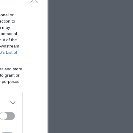
sonal or
ection to
ou may
 personal
out of the
 downstream
B’s List of
er and store
to grant or
ed purposes