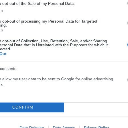
o opt-out of the Sale of my Personal Data.
In
ς δεν περιορίζεται στα σύνορα του Ιράν. Μέσω των σχέσεών
και ένοπλες οργανώσεις στο Ιράκ, το Ιράν έχει αποκτήσει
to opt-out of processing my Personal Data for Targeted
ing.
In
o opt-out of Collection, Use, Retention, Sale, and/or Sharing
λα λειτουργεί και ως μήνυμα: ότι ο Χαμενεΐ δεν ήταν μόνο
ersonal Data that Is Unrelated with the Purposes for which it
lected.
ήχηση στον σιιτικό κόσμο.
Out
consents
o allow my user data to be sent to Google for online advertising
s.
CONFIRM
Data Deletion
Data Access
Privacy Policy