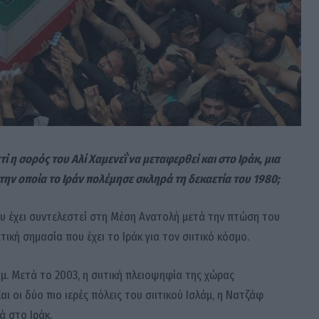
ί η σορός του Αλί Χαμενεΐ να μεταφερθεί και στο Ιράκ, μια
την οποία το Ιράν πολέμησε σκληρά τη δεκαετία του 1980;
υ έχει συντελεστεί στη Μέση Ανατολή μετά την πτώση του
ική σημασία που έχει το Ιράκ για τον σιιτικό κόσμο.
άμ. Μετά το 2003, η σιιτική πλειοψηφία της χώρας
ι οι δύο πιο ιερές πόλεις του σιιτικού Ισλάμ, η Νατζάφ
ά στο Ιράκ.