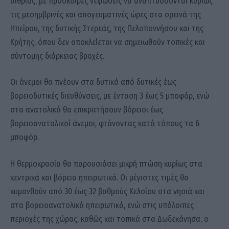
αίθριος, με πρόσκαιρες νεφώσεις να αναπτύσσονται κυρίως
τις μεσημβρινές και απογευματινές ώρες στα ορεινά της
Ηπείρου, της δυτικής Στερεάς, της Πελοποννήσου και της
Κρήτης, όπου δεν αποκλείεται να σημειωθούν τοπικές και
σύντομης διάρκειας βροχές.
Οι άνεμοι θα πνέουν στα δυτικά από δυτικές έως
βορειοδυτικές διευθύνσεις, με ένταση 3 έως 5 μποφόρ, ενώ
στα ανατολικά θα επικρατήσουν βόρειοι έως
βορειοανατολικοί άνεμοι, φτάνοντας κατά τόπους τα 6
μποφόρ.
Η θερμοκρασία θα παρουσιάσει μικρή πτώση κυρίως στα
κεντρικά και βόρεια ηπειρωτικά. Οι μέγιστες τιμές θα
κυμανθούν από 30 έως 32 βαθμούς Κελσίου στα νησιά και
στα βορειοανατολικά ηπειρωτικά, ενώ στις υπόλοιπες
περιοχές της χώρας, καθώς και τοπικά στα Δωδεκάνησα, ο