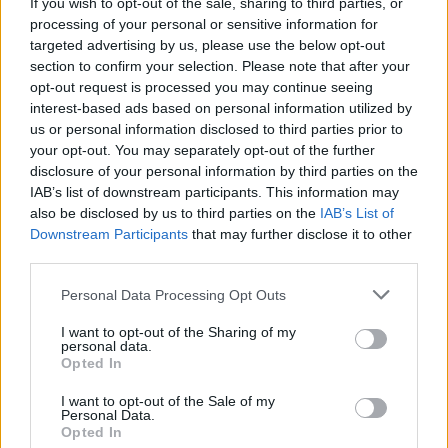
If you wish to opt-out of the sale, sharing to third parties, or
processing of your personal or sensitive information for
ΕΜΥ
καιρός
καιρός σήμερα
targeted advertising by us, please use the below opt-out
section to confirm your selection. Please note that after your
opt-out request is processed you may continue seeing
interest-based ads based on personal information utilized by
Facebook
Twitter
Pinterest
LinkedIn
Tumblr
Email
us or personal information disclosed to third parties prior to
your opt-out. You may separately opt-out of the further
disclosure of your personal information by third parties on the
IAB’s list of downstream participants. This information may
ΠΡΟΗΓΟΎΜΕΝΟ ΆΡΘΡΟ
ΕΠΌΜΕΝΟ ΆΡΘΡΟ
also be disclosed by us to third parties on the
IAB’s List of
Γιατί η σορός του Χαμενεΐ
Φωτιά στο Σισμανόγλειο:
Downstream Participants
that may further disclose it to other
περνά από το Ιράκ: Η
Συναγερμός τα ξημερώματα –
third parties.
θρησκεία, η πολιτική και η
Προληπτική εκκένωση
βαριά ιστορία πίσω από μια
θαλάμων λόγω πυκνού καπνού
Please note that this website/app uses one or more Google
Personal Data Processing Opt Outs
συμβολική πομπή
(VIDEO)
services and may gather and store information including but
not limited to your visit or usage behaviour. You may click to
I want to opt-out of the Sharing of my
personal data.
grant or deny consent to Google and its third-party tags to
Opted In
use your data for below specified purposes in below Google
consent section.
Στέλλα Λίταινα
I want to opt-out of the Sale of my
Personal Data.
Opted In