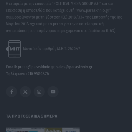
Η εταιρεία με την επωνυμία “POLITICAL MEDIA GROUP A.E.” και κατ’
επέκταση η ιστοσελίδα που κατέχει αυτή “www.paraskhnio.gr”
συμμορφώνονται με τη Σύσταση (ΕΕ) 2018/334 της Επιτροπής της 1ης
Μαρτίου 2018 σχετικά με τα μέτρα για την αποτελεσματική
αντιμετώπιση του παράνομου περιεχομένου στο διαδίκτυο (L 63).
Μοναδικός αριθμός Μ.Η.Τ. 262047
Email:
press@paraskhnio.gr
,
sales@paraskhnio.gr
Τηλέφωνο:
210 9580876
Facebook
X
Instagram
YouTube
(Twitter)
ΤΑ ΠΡΩΤΟΣΕΛΙΔΑ ΣΗΜΕΡΑ