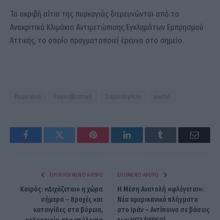
Τα ακριβή αίτια της πυρκαγιάς διερευνώνται από το
Ανακριτικό Κλιμάκιο Αντιμετώπισης Εγκλημάτων Εμπρησμού
Αττικής, το οποίο πραγματοποιεί έρευνα στο σημείο.
Πυρκαγιά
Πυροσβεστική
Σισμανόγλειο
φωτιά
Facebook
Twitter
Pinterest
LinkedIn
Tumblr
Email
ΠΡΟΗΓΟΎΜΕΝΟ ΆΡΘΡΟ
ΕΠΌΜΕΝΟ ΆΡΘΡΟ
Καιρός: «Διχάζεται» η χώρα
H Μέση Ανατολή «φλέγεται»:
σήμερα – Βροχές και
Νέα αμερικανικά πλήγματα
καταιγίδες στα βόρεια,
στο Ιράν – Αντίποινα σε βάσεις