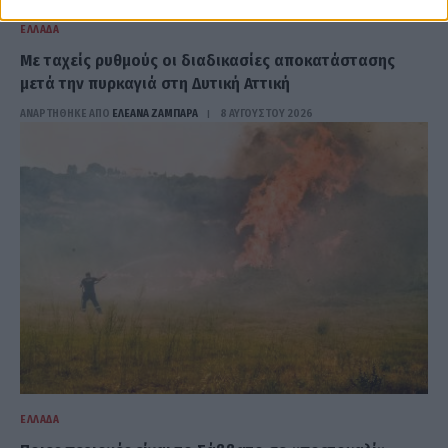
ΕΛΛΆΔΑ
Με ταχείς ρυθμούς οι διαδικασίες αποκατάστασης
μετά την πυρκαγιά στη Δυτική Αττική
ΑΝΑΡΤΗΘΗΚΕ ΑΠΟ
ΕΛΕΑΝΑ ΖΑΜΠΑΡΑ
8 ΑΥΓΟΎΣΤΟΥ 2026
ΕΛΛΆΔΑ