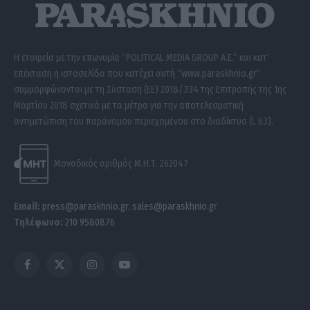
Η εταιρεία με την επωνυμία “POLITICAL MEDIA GROUP A.E.” και κατ’
επέκταση η ιστοσελίδα που κατέχει αυτή “www.paraskhnio.gr”
συμμορφώνονται με τη Σύσταση (ΕΕ) 2018/334 της Επιτροπής της 1ης
Μαρτίου 2018 σχετικά με τα μέτρα για την αποτελεσματική
αντιμετώπιση του παράνομου περιεχομένου στο διαδίκτυο (L 63).
Μοναδικός αριθμός Μ.Η.Τ. 262047
Email:
press@paraskhnio.gr
,
sales@paraskhnio.gr
Τηλέφωνο:
210 9580876
Facebook
X
Instagram
YouTube
(Twitter)