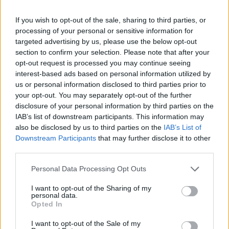
If you wish to opt-out of the sale, sharing to third parties, or
processing of your personal or sensitive information for
targeted advertising by us, please use the below opt-out
section to confirm your selection. Please note that after your
opt-out request is processed you may continue seeing
ΕΛΛΆΔΑ
interest-based ads based on personal information utilized by
Νέο Χωροταξικό για τον Τουρισμό: Οι νέοι κανόνες για
us or personal information disclosed to third parties prior to
επενδύσεις, νησιά και προορισμούς υπό πίεση
your opt-out. You may separately opt-out of the further
disclosure of your personal information by third parties on the
ΑΝΑΡΤΗΘΗΚΕ ΑΠΟ
ΕΛΕΑΝΑ ΖΑΜΠΑΡΑ
8 ΑΥΓΟΎΣΤΟΥ 2026
IAB’s list of downstream participants. This information may
also be disclosed by us to third parties on the
IAB’s List of
Downstream Participants
that may further disclose it to other
third parties.
Please note that this website/app uses one or more Google
Personal Data Processing Opt Outs
services and may gather and store information including but
not limited to your visit or usage behaviour. You may click to
I want to opt-out of the Sharing of my
personal data.
grant or deny consent to Google and its third-party tags to
Opted In
use your data for below specified purposes in below Google
consent section.
I want to opt-out of the Sale of my