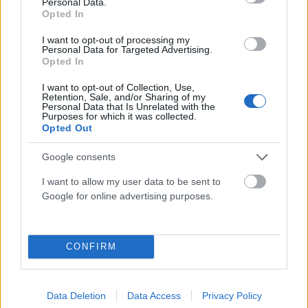
Personal Data.
Opted In
I want to opt-out of processing my
ΕΛΛΆΔΑ
Personal Data for Targeted Advertising.
Opted In
Κορυφώνεται η έξοδος των αδειούχων ενόψει
Δεκαπενταύγουστου – Ποια νησιά έχουν αυξημένη
I want to opt-out of Collection, Use,
ζήτηση
Retention, Sale, and/or Sharing of my
Personal Data that Is Unrelated with the
Purposes for which it was collected.
ΑΝΑΡΤΗΘΗΚΕ ΑΠΟ
ΕΛΕΑΝΑ ΖΑΜΠΑΡΑ
8 ΑΥΓΟΎΣΤΟΥ 2026
Opted Out
Google consents
I want to allow my user data to be sent to
Google for online advertising purposes.
CONFIRM
Data Deletion
Data Access
Privacy Policy