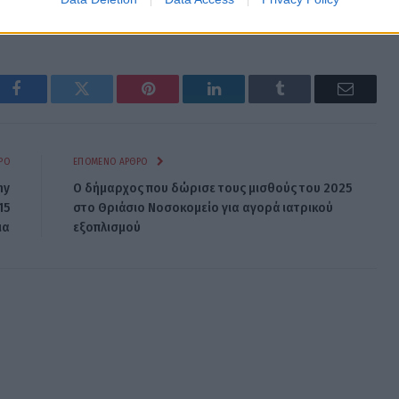
Facebook
Twitter
Pinterest
LinkedIn
Tumblr
Email
ΡΟ
ΕΠΌΜΕΝΟ ΆΡΘΡΟ
my
Ο δήμαρχος που δώρισε τους μισθούς του 2025
15
στο Θριάσιο Νοσοκομείο για αγορά ιατρικού
ια
εξοπλισμού