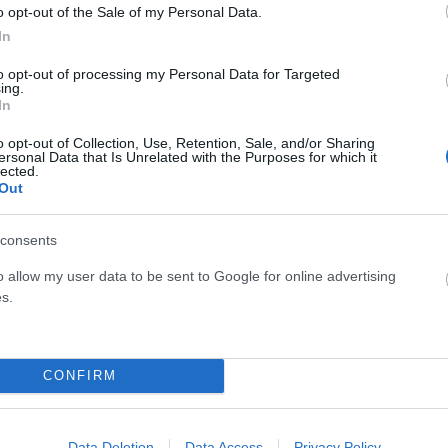
o opt-out of the Sale of my Personal Data.
της ασθένειας.
In
to opt-out of processing my Personal Data for Targeted
ing.
In
ίζουν ότι η θεραπεία συνοδεύεται από σημαντικούς
o opt-out of Collection, Use, Retention, Sale, and/or Sharing
ersonal Data that Is Unrelated with the Purposes for which it
οβαρές επιπλοκές μετά τη μεταμόσχευση, μεταξύ των
lected.
Out
νέα κλινική μελέτη, με στόχο να αξιολογηθεί η ασφάλεια
consents
ίς που θα μπορούσαν να ωφεληθούν περισσότερο και να
o allow my user data to be sent to Google for online advertising
ους κινδύνους.
s.
καθώς είναι η πρώτη φορά που η συγκεκριμένη μορφή
CONFIRM
πτική νευρομυελίτιδα, ανοίγοντας νέες προοπτικές για τη
Data Deletion
Data Access
Privacy Policy