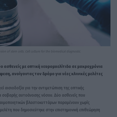
on of stem cells. Cell culture for the biomedical diagnostic.
ο ασθενείς με οπτική νευρομυελίτιδα σε μακροχρόνια
φεση, ανοίγοντας τον δρόμο για νέες κλινικές μελέτες
εί αισιοδοξία για την αντιμετώπιση της οπτικής
ερα σοβαρής αυτοάνοσης νόσου. Δύο ασθενείς που
 αιμοποιητικών βλαστοκυττάρων παραμένουν χωρίς
 μελέτη που δημοσιεύτηκε στην επιστημονική επιθεώρηση