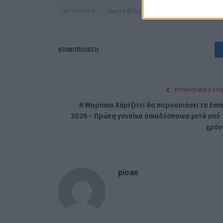
αυτοάνοσα
δωρεά βλαστοκυττάρων
ΚΟΙΝΟΠΟΊΗΣΗ
ΠΡΟΗΓΟΎΜΕΝΟ ΆΡΘ
Η Μαρίσκα Χάρτζιτεϊ θα παρουσιάσει τα Em
2026 – Πρώτη γυναίκα οικοδέσποινα μετά από 
χρόν
pioan