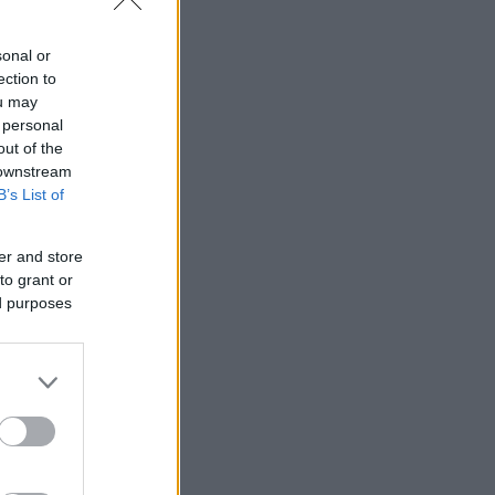
sonal or
ection to
ou may
 personal
out of the
 downstream
B’s List of
er and store
to grant or
ed purposes