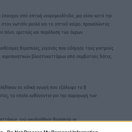
ου έπασχαν από οπτική νευρομυελίτιδα, μια νόσο κατά την
 στον νωτιαίο μυελό και το οπτικό νεύρο, προκαλώντας
ο πόνο, εμετούς και παράλυση των άκρων.
ιαθέσιμες θεραπείες, γεγονός που οδήγησε τους γιατρούς
ς αιμοποιητικών βλαστοκυττάρων από συμβατούς δότες.
λήθηκαν σε ειδική αγωγή που εξάλειψε τα Β
ος, τα οποία ευθύνονται για την παραγωγή των
υττάρων, ενώ ακολούθησε θεραπεία με
 ώστε να μειωθεί ο κίνδυνος απόρριψης και επιπλοκών.