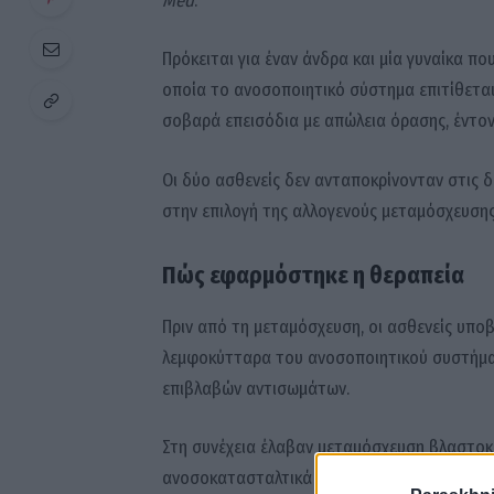
Πρόκειται για έναν άνδρα και μία γυναίκα π
οποία το ανοσοποιητικό σύστημα επιτίθεται
σοβαρά επεισόδια με απώλεια όρασης, έντον
Οι δύο ασθενείς δεν ανταποκρίνονταν στις δ
στην επιλογή της αλλογενούς μεταμόσχευση
Πώς εφαρμόστηκε η θεραπεία
Πριν από τη μεταμόσχευση, οι ασθενείς υποβ
λεμφοκύτταρα του ανοσοποιητικού συστήματ
επιβλαβών αντισωμάτων.
Στη συνέχεια έλαβαν μεταμόσχευση βλαστοκ
ανοσοκατασταλτικά φάρμακα και αντισώματα,