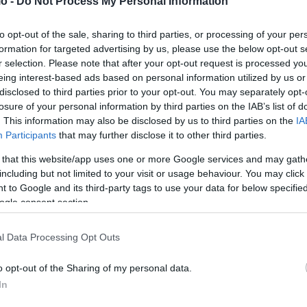
o -
Do Not Process My Personal Information
 το 2009 και κατάφερε να επιστρέψει σε φυσιολογική
to opt-out of the sale, sharing to third parties, or processing of your per
αιδιά. Η δεύτερη ασθενής ακολούθησε το 2010 και
formation for targeted advertising by us, please use the below opt-out s
r selection. Please note that after your opt-out request is processed y
ευτική αγωγή για τη νόσο.
eing interest-based ads based on personal information utilized by us or
disclosed to third parties prior to your opt-out. You may separately opt-
ιόδοξοι, αλλά επιφυλακτικοί
losure of your personal information by third parties on the IAB’s list of
. This information may also be disclosed by us to third parties on the
IA
Participants
that may further disclose it to other third parties.
ατα είναι ιδιαίτερα ενθαρρυντικά, χωρίς όμως να κάνουν
 that this website/app uses one or more Google services and may gath
including but not limited to your visit or usage behaviour. You may click 
 to Google and its third-party tags to use your data for below specifi
θενών παρέμεινε σταθερό και παρουσίασε
ogle consent section.
ανοσολογική ρύθμιση. Τα ευρήματα δείχνουν ότι, σε
του ανοσοποιητικού συστήματος μπορεί να προσφέρει
l Data Processing Opt Outs
νως θεραπευτικό αποτέλεσμα», αναφέρεται στη μελέτη.
o opt-out of the Sharing of my personal data.
In
ο Λι από το Πανεπιστήμιο Τεχνολογίας του Σίδνεϊ
νει λόγος για πλήρη ίαση, η συγκεκριμένη θεραπεία