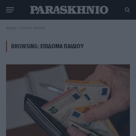
Αρχική
»
επίδομα παιδιού
BROWSING:
ΕΠΊΔΟΜΑ ΠΑΙΔΙΟΎ