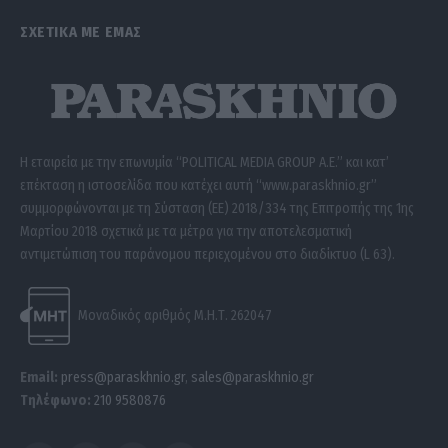
ΣΧΕΤΙΚΑ ΜΕ ΕΜΑΣ
Η εταιρεία με την επωνυμία “POLITICAL MEDIA GROUP A.E.” και κατ’
επέκταση η ιστοσελίδα που κατέχει αυτή “www.paraskhnio.gr”
συμμορφώνονται με τη Σύσταση (ΕΕ) 2018/334 της Επιτροπής της 1ης
Μαρτίου 2018 σχετικά με τα μέτρα για την αποτελεσματική
αντιμετώπιση του παράνομου περιεχομένου στο διαδίκτυο (L 63).
Μοναδικός αριθμός Μ.Η.Τ. 262047
Email:
press@paraskhnio.gr
,
sales@paraskhnio.gr
Τηλέφωνο:
210 9580876