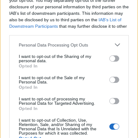
your opt-out. You may separately opt-out of the further
Ξεκινά η πληρωμή της β’ δόσης για το επίδομα
disclosure of your personal information by third parties on the
παιδιού
IAB’s list of downstream participants. This information may
also be disclosed by us to third parties on the
IAB’s List of
ΑΝΑΡΤΗΘΗΚΕ ΑΠΟ
GKOUSOULAS
29 ΜΑΪ́ΟΥ 2025
Downstream Participants
that may further disclose it to other
third parties.
Πότε ανοίγει ξανά η πλατφόρμα Την Πέμπτη 30 Μαΐου αναμένεται
να πιστωθεί η δεύτερη δόση για το επίδομα παιδιού Α21…
Please note that this website/app uses one or more Google
Personal Data Processing Opt Outs
services and may gather and store information including but
not limited to your visit or usage behaviour. You may click to
I want to opt-out of the Sharing of my
personal data.
grant or deny consent to Google and its third-party tags to
Opted In
use your data for below specified purposes in below Google
consent section.
I want to opt-out of the Sale of my
Personal Data.
Opted In
I want to opt-out of processing my
Personal Data for Targeted Advertising.
Opted In
I want to opt-out of Collection, Use,
Retention, Sale, and/or Sharing of my
Personal Data that Is Unrelated with the
Purposes for which it was collected.