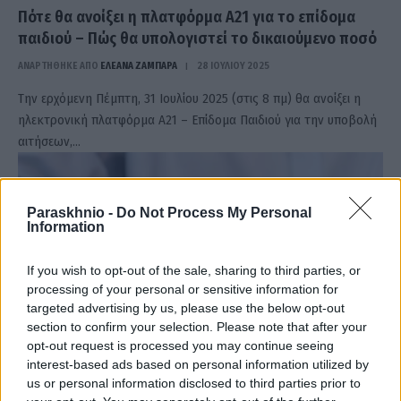
Πότε θα ανοίξει η πλατφόρμα Α21 για το επίδομα
παιδιού – Πώς θα υπολογιστεί το δικαιούμενο ποσό
ΑΝΑΡΤΗΘΗΚΕ ΑΠΟ
ΕΛΕΑΝΑ ΖΑΜΠΑΡΑ
28 ΙΟΥΛΊΟΥ 2025
Την ερχόμενη Πέμπτη, 31 Ιουλίου 2025 (στις 8 πμ) θα ανοίξει η
ηλεκτρονική πλατφόρμα Α21 – Επίδομα Παιδιού για την υποβολή
αιτήσεων,…
Paraskhnio -
Do Not Process My Personal
Information
If you wish to opt-out of the sale, sharing to third parties, or
processing of your personal or sensitive information for
targeted advertising by us, please use the below opt-out
section to confirm your selection. Please note that after your
opt-out request is processed you may continue seeing
interest-based ads based on personal information utilized by
us or personal information disclosed to third parties prior to