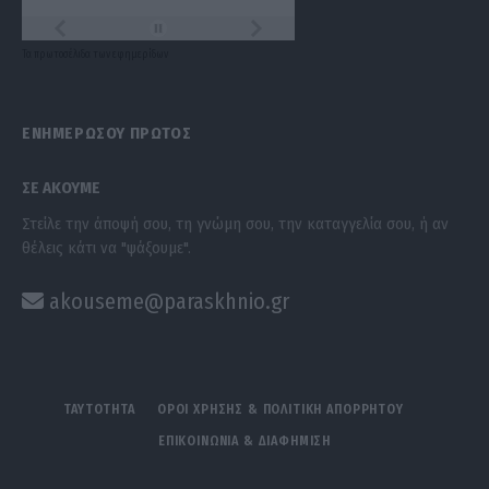
Τα
πρωτοσέλιδα
των
εφημερίδων
ΕΝΗΜΕΡΩΣΟΥ ΠΡΩΤΟΣ
ΣΕ ΑΚΟΥΜΕ
Στείλε την άποψή σου, τη γνώμη σου, την καταγγελία σου, ή αν
θέλεις κάτι να "ψάξουμε".
akouseme@paraskhnio.gr
ΤΑΥΤΟΤΗΤΑ
ΟΡΟΙ ΧΡΗΣΗΣ & ΠΟΛΙΤΙΚΗ ΑΠΟΡΡΗΤΟΥ
ΕΠΙΚΟΙΝΩΝΙΑ & ΔΙΑΦΗΜΙΣΗ