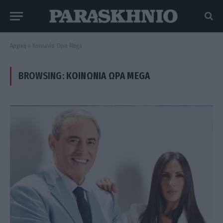
Αρχική
»
Κοινωνία Ώρα Mega
BROWSING:
ΚΟΙΝΩΝΊΑ ΏΡΑ MEGA