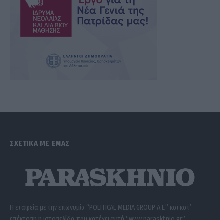
ΣΧΕΤΙΚΑ ΜΕ ΕΜΑΣ
Η εταιρεία με την επωνυμία “POLITICAL MEDIA GROUP A.E.” και κατ’
επέκταση η ιστοσελίδα που κατέχει αυτή “www.paraskhnio.gr”