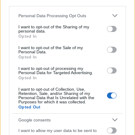
third parties.
Please note that this website/app uses one or more Google
Personal Data Processing Opt Outs
services and may gather and store information including but
Γεωργιάδης για εργασιακά: Νόμιμη η εργασία σε 2
not limited to your visit or usage behaviour. You may click to
I want to opt-out of the Sharing of my
εργοδότες με 12 ώρες μέγιστη απασχόληση
personal data.
grant or deny consent to Google and its third-party tags to
Opted In
use your data for below specified purposes in below Google
ΑΝΑΡΤΗΘΗΚΕ ΑΠΟ
ΕΛΕΑΝΑ ΖΑΜΠΑΡΑ
28 ΑΥΓΟΎΣΤΟΥ 2023
consent section.
I want to opt-out of the Sale of my
Στην εκπομπή «Κοινωνία Ώρα MEGA» μίλησε ο υπουργός
Personal Data.
Opted In
Εργασίας Άδωνις Γεωργιάδης για το εργασιακό νομοσχέδιο που
προκάλεσε αντιδράσεις. Αναφορικά με…
I want to opt-out of processing my
Personal Data for Targeted Advertising.
Opted In
I want to opt-out of Collection, Use,
Retention, Sale, and/or Sharing of my
Personal Data that Is Unrelated with the
Purposes for which it was collected.
Opted Out
Google consents
I want to allow my user data to be sent to