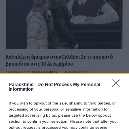
Καλπάζει η όμικρον στην Ελλάδα: Σε τι ποσοστό
βρισκόταν στις 30 Δεκεμβρίου
ΑΝΑΡΤΗΘΗΚΕ ΑΠΟ
ΕΛΕΑΝΑ ΖΑΜΠΑΡΑ
1 ΙΑΝΟΥΑΡΊΟΥ 2022
Σύμφωνα με τα αποτελέσματα της γονιδιωματικής επιτήρησης
Paraskhnio -
Do Not Process My Personal
Information
του ιού SARS-CoV-2 έως και τις 30 Δεκεμβρίου 2021 έχουν
διαγνωσθεί 100 συνολικά…
If you wish to opt-out of the sale, sharing to third parties, or
processing of your personal or sensitive information for
targeted advertising by us, please use the below opt-out
section to confirm your selection. Please note that after your
opt-out request is processed you may continue seeing