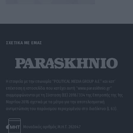
ΣΧΕΤΙΚΑ ΜΕ ΕΜΑΣ
Η εταιρεία με την επωνυμία “POLITICAL MEDIA GROUP A.E.” και κατ’
επέκταση η ιστοσελίδα που κατέχει αυτή “www.paraskhnio.gr”
συμμορφώνονται με τη Σύσταση (ΕΕ) 2018/334 της Επιτροπής της 1ης
Μαρτίου 2018 σχετικά με τα μέτρα για την αποτελεσματική
αντιμετώπιση του παράνομου περιεχομένου στο διαδίκτυο (L 63).
Μοναδικός αριθμός Μ.Η.Τ. 262047