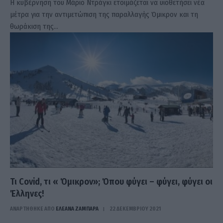
Η κυβέρνηση του Μάριο Ντράγκι ετοιμάζεται να υιοθετήσει νέα
μέτρα για την αντιμετώπιση της παραλλαγής Όμικρον και τη
θωράκιση της…
Τι Covid, τι « Όμικρον»; Όπου φύγει – φύγει, φύγει οι
Έλληνες!
ΑΝΑΡΤΗΘΗΚΕ ΑΠΟ
ΕΛΕΑΝΑ ΖΑΜΠΑΡΑ
22 ΔΕΚΕΜΒΡΊΟΥ 2021