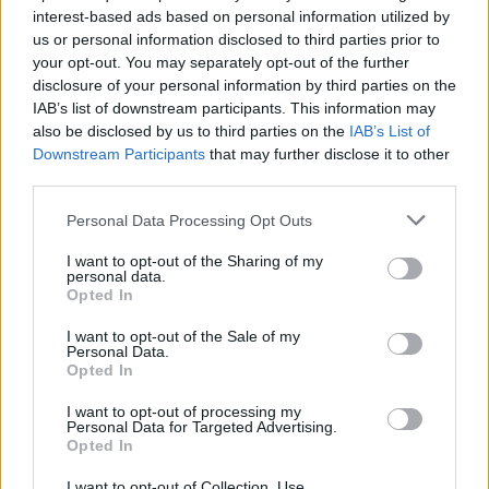
interest-based ads based on personal information utilized by
us or personal information disclosed to third parties prior to
your opt-out. You may separately opt-out of the further
disclosure of your personal information by third parties on the
IAB’s list of downstream participants. This information may
also be disclosed by us to third parties on the
IAB’s List of
Downstream Participants
that may further disclose it to other
third parties.
Please note that this website/app uses one or more Google
Βατόπουλος για όμικρον: Δεν είναι ένα απλό
Personal Data Processing Opt Outs
services and may gather and store information including but
κρυολόγημα – Τι είπε για τα σχολεία
not limited to your visit or usage behaviour. You may click to
I want to opt-out of the Sharing of my
personal data.
ΑΝΑΡΤΗΘΗΚΕ ΑΠΟ
ΕΛΕΑΝΑ ΖΑΜΠΑΡΑ
31 ΔΕΚΕΜΒΡΊΟΥ 2021
grant or deny consent to Google and its third-party tags to
Opted In
use your data for below specified purposes in below Google
«Θα υπάρχουν άνθρωποι που θα πεθάνουν ενώ θα μπορούσαν να
consent section.
I want to opt-out of the Sale of my
ζήσουν, γιατί το σύστημα δεν θα μπορέσει να τους αντέξει,…
Personal Data.
Opted In
I want to opt-out of processing my
Personal Data for Targeted Advertising.
Opted In
I want to opt-out of Collection, Use,