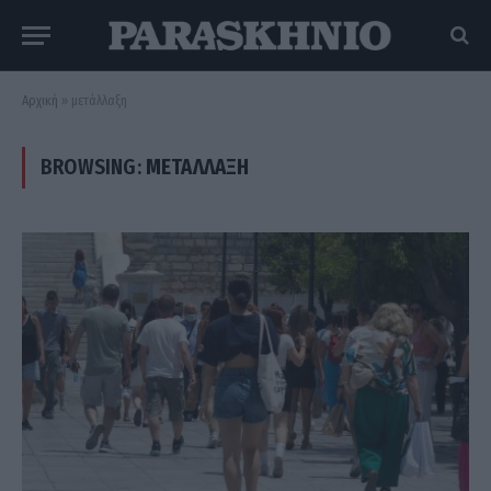
Αρχική
»
μετάλλαξη
BROWSING:
ΜΕΤΆΛΛΑΞΗ