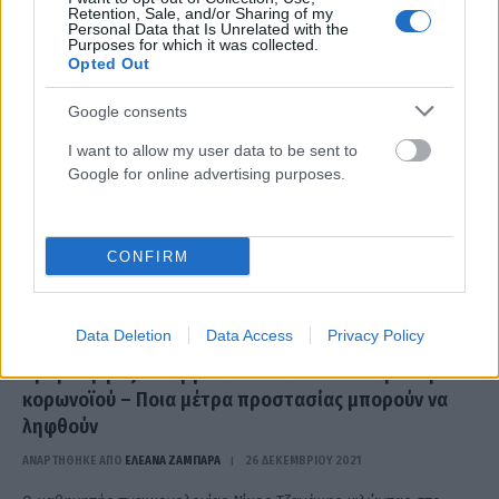
Retention, Sale, and/or Sharing of my
Personal Data that Is Unrelated with the
Purposes for which it was collected.
Opted Out
Google consents
I want to allow my user data to be sent to
Google for online advertising purposes.
Μετάλλαξη Όμικρον: Τα δερματικά εξανθήματα που
προκαλεί σε κάποιους ασθενείς (vid)
CONFIRM
ΑΝΑΡΤΗΘΗΚΕ ΑΠΟ
ΕΛΕΑΝΑ ΖΑΜΠΑΡΑ
31 ΔΕΚΕΜΒΡΊΟΥ 2021
Σε μερικές περιπτώσεις η μετάλλαξη Όμικρον φαίνεται πως
προκαλεί ένα σπάνιο σύμπτωμα.
Data Deletion
Data Access
Privacy Policy
Πρόβλεψη Τζανάκη για πάνω από 20.000 κρούσματα
κορωνοϊού – Ποια μέτρα προστασίας μπορούν να
ληφθούν
ΑΝΑΡΤΗΘΗΚΕ ΑΠΟ
ΕΛΕΑΝΑ ΖΑΜΠΑΡΑ
26 ΔΕΚΕΜΒΡΊΟΥ 2021