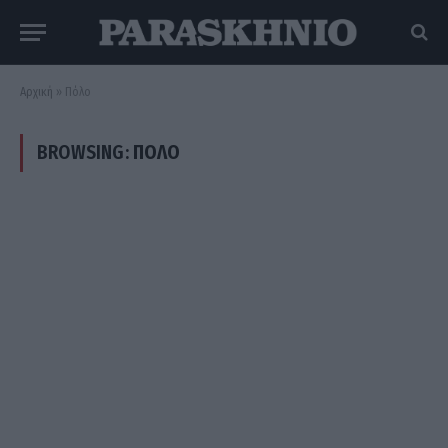
Αρχική
»
Πόλο
BROWSING:
ΠΌΛΟ