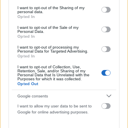
services and may gather and store information including but
ΑΝΑΡΤΗΘΗΚΕ ΑΠΟ
GMYLONAS
5 ΑΥΓΟΎΣΤΟΥ 2024
not limited to your visit or usage behaviour. You may click to
I want to opt-out of the Sharing of my
personal data.
Μεγάλη νίκη με 9-8 επί της Ιταλίας πέτυχε η εθνική
grant or deny consent to Google and its third-party tags to
Opted In
υδατοσφαίρισης των ανδρών, στην «αυλαία» της Α΄ φάσης του
use your data for below specified purposes in below Google
consent section.
Ολυμπιακού…
I want to opt-out of the Sale of my
Personal Data.
Opted In
I want to opt-out of processing my
Personal Data for Targeted Advertising.
Opted In
I want to opt-out of Collection, Use,
Retention, Sale, and/or Sharing of my
Personal Data that Is Unrelated with the
Purposes for which it was collected.
Opted Out
Google consents
I want to allow my user data to be sent to
Google for online advertising purposes.
Αδίκησε τον εαυτό της η εθνική πόλο γυναικών και
τώρα… τρέχει