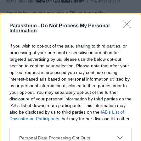
ΑΝΑΡΤΗΘΗΚΕ ΑΠΟ
ΜΑΡΊΑ ΡΑΦΑΈΛΑ ΠΑΠΑΓΕΩΡΓΊΟΥ
11 ΑΥΓΟΎΣΤΟΥ 2024
Δύο ομάδες που αντιμετώπισε η Εθνική μας ομάδα,
αναμετρήθηκαν στον τελικό του πόλο ανδρών στους
Paraskhnio -
Do Not Process My Personal
Ολυμπιακούς Αγώνες.
Information
If you wish to opt-out of the sale, sharing to third parties, or
processing of your personal or sensitive information for
targeted advertising by us, please use the below opt-out
section to confirm your selection. Please note that after your
opt-out request is processed you may continue seeing
interest-based ads based on personal information utilized by
us or personal information disclosed to third parties prior to
your opt-out. You may separately opt-out of the further
disclosure of your personal information by third parties on the
IAB’s list of downstream participants. This information may
also be disclosed by us to third parties on the
IAB’s List of
Downstream Participants
that may further disclose it to other
«Καθάρισε» τους Ιταλούς και περιμένει αντίπαλο
third parties.
στους «8» η εθνική πόλο
Please note that this website/app uses one or more Google
Personal Data Processing Opt Outs