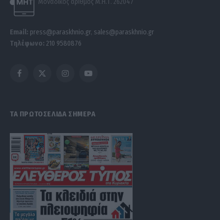
Μοναδικός αριθμός Μ.Η.Τ. 262047
Email:
press@paraskhnio.gr
,
sales@paraskhnio.gr
Τηλέφωνο:
210 9580876
Facebook
X
Instagram
YouTube
(Twitter)
ΤΑ ΠΡΩΤΟΣΕΛΙΔΑ ΣΗΜΕΡΑ