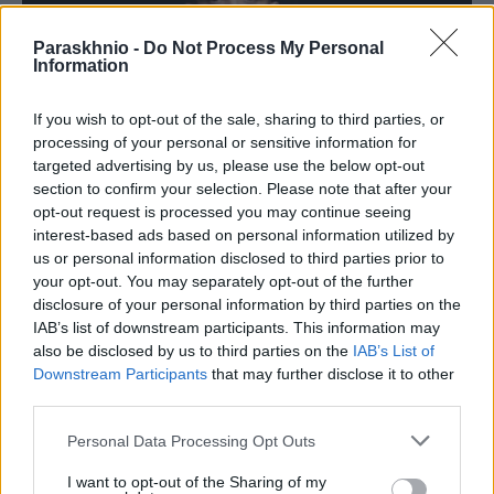
Paraskhnio -
Do Not Process My Personal
Information
If you wish to opt-out of the sale, sharing to third parties, or
processing of your personal or sensitive information for
targeted advertising by us, please use the below opt-out
section to confirm your selection. Please note that after your
opt-out request is processed you may continue seeing
interest-based ads based on personal information utilized by
us or personal information disclosed to third parties prior to
ΑΘΛΗΤΙΣΜΌΣ
your opt-out. You may separately opt-out of the further
«Σπίτι είναι εκεί που είναι η καρδιά»: Ο Δημήτρης
disclosure of your personal information by third parties on the
Γιαννούλης επέστρεψε στον ΠΑΟΚ (VIDEO)
IAB’s list of downstream participants. This information may
also be disclosed by us to third parties on the
IAB’s List of
ΑΝΑΡΤΗΘΗΚΕ ΑΠΟ
ΣΤΈΛΛΑ ΛΊΤΑΙΝΑ
6 ΑΥΓΟΎΣΤΟΥ 2026
Downstream Participants
that may further disclose it to other
third parties.
Please note that this website/app uses one or more Google
Personal Data Processing Opt Outs
services and may gather and store information including but
not limited to your visit or usage behaviour. You may click to
I want to opt-out of the Sharing of my