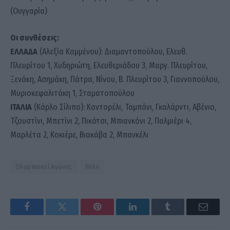
(Ουγγαρία)
Οι συνθέσεις:
ΕΛΛΑΔΑ
(Αλεξία Καμμένου): Διαμαντοπούλου, Ελευθ.
Πλευρίτου 1, Χυδηριώτη, Ελευθεριάδου 3, Μαργ. Πλευρίτου,
Ξενάκη, Ασημάκη, Πάτρα, Νίνου, Β. Πλευρίτου 3, Γιαννοπούλου,
Μυριοκεφαλιτάκη 1, Σταματοπούλου
ΙΤΑΛΙΑ
(Κάρλο Σίλιπο): Κοντορέλι, Ταμπάνι, Γκαλάρντι, Αβένιο,
Τζουστίνι, Μπετίνι 2, Πικότσι, Μπιανκόνι 2, Παλμιέρι 4,
Μαρλέτα 2, Κοκιέρε, Βιακάβα 2, Μπανκέλι
Ολυμπιακοί Αγώνες
Πόλο
Facebook
Twitter
Pinterest
LinkedIn
Tumblr
Email