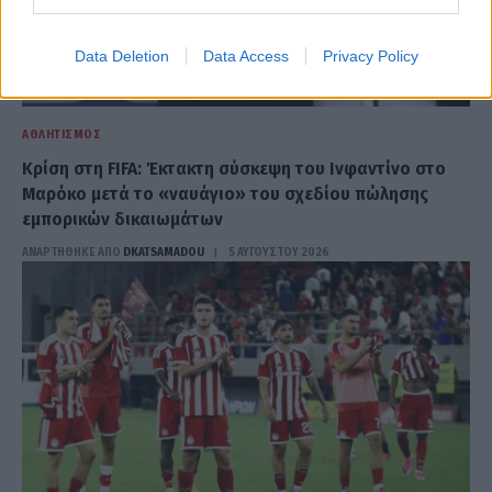
Data Deletion
Data Access
Privacy Policy
ΑΘΛΗΤΙΣΜΌΣ
Κρίση στη FIFA: Έκτακτη σύσκεψη του Ινφαντίνο στο
Μαρόκο μετά το «ναυάγιο» του σχεδίου πώλησης
εμπορικών δικαιωμάτων
ΑΝΑΡΤΗΘΗΚΕ ΑΠΟ
DKATSAMADOU
5 ΑΥΓΟΎΣΤΟΥ 2026