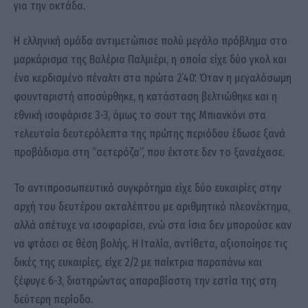
για την οκτάδα.
Η ελληνική ομάδα αντιμετώπισε πολύ μεγάλο πρόβλημα στο
μαρκάρισμα της Βαλέρια Παλμιέρι, η οποία είχε δύο γκολ και
ένα κερδισμένο πέναλτι στα πρώτα 2΄40΄΄. Όταν η μεγαλόσωμη
φουνταριστή αποσύρθηκε, η κατάσταση βελτιώθηκε και η
εθνική ισοφάρισε 3-3, όμως το σουτ της Μπιανκόνι στα
τελευταία δευτερόλεπτα της πρώτης περιόδου έδωσε ξανά
προβάδισμα στη “σετερόζα”, που έκτοτε δεν το ξαναέχασε.
Το αντιπροσωπευτικό συγκρότημα είχε δύο ευκαιρίες στην
αρχή του δευτέρου οκταλέπτου με αριθμητικό πλεονέκτημα,
αλλά απέτυχε να ισοφαρίσει, ενώ στα ίσια δεν μπορούσε καν
να φτάσει σε θέση βολής. Η Ιταλία, αντίθετα, αξιοποίησε τις
δικές της ευκαιρίες, είχε 2/2 με παίκτρια παραπάνω και
ξέφυγε 6-3, διατηρώντας απαραβίαστη την εστία της στη
δεύτερη περίοδο.