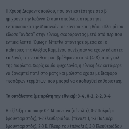
Η Χρυσή Διαμαντοπούλου, που αντικατέστησε στο β΄
ημίχρονο την Ιωάννα Σταματοπούλου, σταμάτησε
εντυπωσιακά την Μπιανκόνι σε κόντρα και η Βάσω Πλευρίτου
έδωσε “ανάσα” στην εθνική, σκοράροντας μετά από περίπου
έντεκα λεπτά. Όμως η Μπετίνι απάντησε άμεσα και οι
παίκτριες της Αλεξίας Καμμένου συνέχισαν να έχουν κάκιστες
επιλογές στην επίθεση και βρέθηκαν στο -4 (4-8), από γκολ
της Μαρλέτα. Χωρίς καμία ψυχολογία, η εθνική δεν κατάφερε
να ξαναμπεί ποτέ στο ματς και μάλιστα έχασε με διαφορά
τεσσάρων τερμάτων, που μπορεί να αποδειχθεί καθοριστική.
Τα οκτάλεπτα (με πρώτη την εθνική): 3-4, 0-2, 2-2, 3-4
Η εξέλιξη του σκορ: 0-1 Μπιανκόνι (πέναλτι), 0-2 Παλμιέρι
(φουνταριστός), 1-2 Ελευθεριάδου (πέναλτι), 1-3 Παλμιέρι
(φουνταριστός), 2-3 Β. Πλευρίτου (πέναλτι), 3-3 Ελευθεριάδου