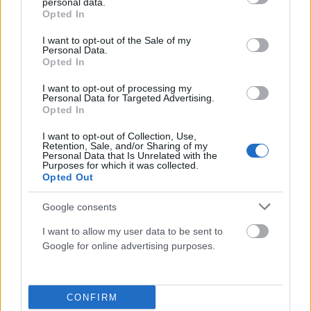
personal data.
grant or deny consent to Google and its third-party tags to
Opted In
use your data for below specified purposes in below Google
consent section.
I want to opt-out of the Sale of my
Personal Data.
Opted In
I want to opt-out of processing my
Personal Data for Targeted Advertising.
Opted In
ΑΘΛΗΤΙΣΜΌΣ
I want to opt-out of Collection, Use,
Παναθηναϊκός: Πλήρωσε την εικόνα του και τώρα
Retention, Sale, and/or Sharing of my
Personal Data that Is Unrelated with the
ψάχνει υπέρβαση στη Σόφια
Purposes for which it was collected.
Opted Out
ΑΝΑΡΤΗΘΗΚΕ ΑΠΟ
ΣΤΈΛΛΑ ΛΊΤΑΙΝΑ
6 ΑΥΓΟΎΣΤΟΥ 2026
Google consents
I want to allow my user data to be sent to
Google for online advertising purposes.
CONFIRM