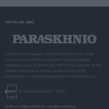
ΣΧΕΤΙΚΑ ΜΕ ΕΜΑΣ
Η εταιρεία με την επωνυμία “POLITICAL MEDIA GROUP A.E.” και κατ’
επέκταση η ιστοσελίδα που κατέχει αυτή “www.paraskhnio.gr”
συμμορφώνονται με τη Σύσταση (ΕΕ) 2018/334 της Επιτροπής της 1ης
Μαρτίου 2018 σχετικά με τα μέτρα για την αποτελεσματική
αντιμετώπιση του παράνομου περιεχομένου στο διαδίκτυο (L 63).
Μοναδικός αριθμός Μ.Η.Τ. 262047
Email:
press@paraskhnio.gr
,
sales@paraskhnio.gr