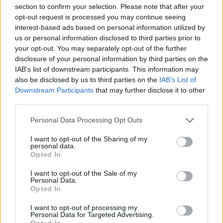
section to confirm your selection. Please note that after your
opt-out request is processed you may continue seeing
interest-based ads based on personal information utilized by
us or personal information disclosed to third parties prior to
your opt-out. You may separately opt-out of the further
disclosure of your personal information by third parties on the
IAB’s list of downstream participants. This information may
also be disclosed by us to third parties on the
IAB’s List of
Downstream Participants
that may further disclose it to other
third parties.
ΣΧΕΤΙΚΑ ΜΕ ΕΜΑΣ
Please note that this website/app uses one or more Google
Personal Data Processing Opt Outs
services and may gather and store information including but
not limited to your visit or usage behaviour. You may click to
I want to opt-out of the Sharing of my
personal data.
grant or deny consent to Google and its third-party tags to
Opted In
use your data for below specified purposes in below Google
consent section.
I want to opt-out of the Sale of my
Η εταιρεία με την επωνυμία “POLITICAL MEDIA GROUP A.E.” και κατ’
Personal Data.
επέκταση η ιστοσελίδα που κατέχει αυτή “www.paraskhnio.gr”
Opted In
συμμορφώνονται με τη Σύσταση (ΕΕ) 2018/334 της Επιτροπής της 1ης
I want to opt-out of processing my
Μαρτίου 2018 σχετικά με τα μέτρα για την αποτελεσματική
Personal Data for Targeted Advertising.
αντιμετώπιση του παράνομου περιεχομένου στο διαδίκτυο (L 63).
Opted In