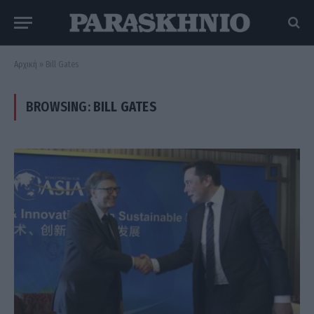
Αρχική
»
Bill Gates
BROWSING:
BILL GATES