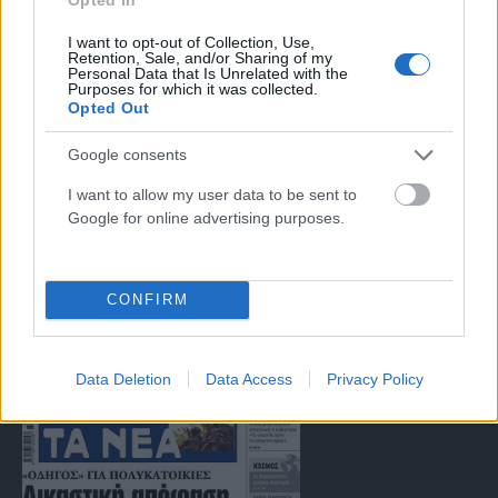
I want to opt-out of Collection, Use,
Retention, Sale, and/or Sharing of my
Μοναδικός αριθμός Μ.Η.Τ. 262047
Personal Data that Is Unrelated with the
Purposes for which it was collected.
Opted Out
Email:
press@paraskhnio.gr
,
sales@paraskhnio.gr
Google consents
Τηλέφωνο:
210 9580876
I want to allow my user data to be sent to
Google for online advertising purposes.
Facebook
X
Instagram
YouTube
(Twitter)
CONFIRM
ΤΑ ΠΡΩΤΟΣΕΛΙΔΑ ΣΗΜΕΡΑ
Data Deletion
Data Access
Privacy Policy