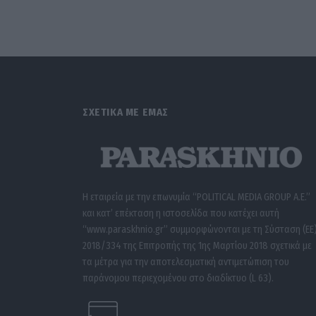
ΣΧΕΤΙΚΑ ΜΕ ΕΜΑΣ
Η εταιρεία με την επωνυμία “POLITICAL MEDIA GROUP A.E.”
και κατ’ επέκταση η ιστοσελίδα που κατέχει αυτή
“www.paraskhnio.gr” συμμορφώνονται με τη Σύσταση (ΕΕ
2018/334 της Επιτροπής της 1ης Μαρτίου 2018 σχετικά με
τα μέτρα για την αποτελεσματική αντιμετώπιση του
παράνομου περιεχομένου στο διαδίκτυο (L 63).