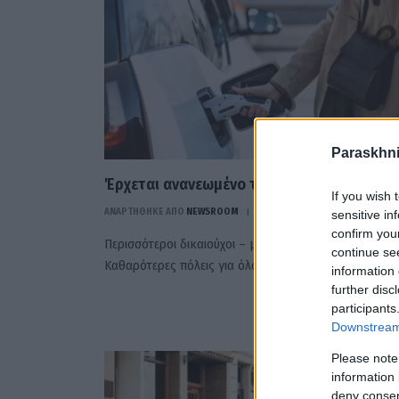
Paraskhni
Έρχεται ανανεωμένο το «Κινούμαι Ηλεκτρ
If you wish 
ΑΝΑΡΤΗΘΗΚΕ ΑΠΟ
NEWSROOM
7 ΙΟΥΝΊΟΥ 2025
sensitive in
confirm you
Περισσότεροι δικαιούχοι – μικρότερης αξίας οχήματα
continue se
Καθαρότερες πόλεις για όλους
information 
further disc
participants
Downstream 
Please note
information 
deny consent