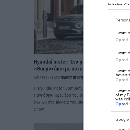
in below Go
Persona
I want t
Opted 
I want t
Opted 
Hyundai Inster: Ένα μικρό ηλεκτρικό
«θαυματάκι» με αυτονομία έως 355χλμ
I want 
Advertis
ΑΝΑΡΤΗΘΗΚΕ ΑΠΟ
ΓΕΩΡΓΊΑ ΝΤΟΎΝΗ
1 ΑΥΓΟΎΣΤΟΥ 2024
Opted 
Η Hyundai Motor Company πραγματοποίησε την
I want t
Παγκόσμια Πρεμιέρα του αμιγώς ηλεκτρικού οχήματ
of my P
was col
INSTER στα πλαίσια του Busan International Mobility
Opted 
Show…
Google 
I want t