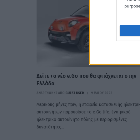
purpose
Δείτε το νέο e.Go που θα φτιάχνεται στην
Ελλάδα
ΑΝΑΡΤΗΘΗΚΕ ΑΠΟ
GUEST USER
9 ΜΑΪ́ΟΥ 2022
Μερικούς μήνες πριν, η εταιρεία κατασκευής ηλεκτρ
αυτοκινήτων παρουσίασε το e.Go life, ένα μικρό
ηλεκτρικό αυτοκίνητο πόλης με περιορισμένες
δυνατότητες…