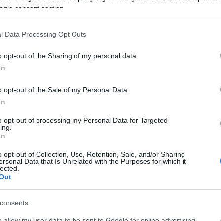
ogle consent section.
l Data Processing Opt Outs
o opt-out of the Sharing of my personal data.
In
o opt-out of the Sale of my Personal Data.
In
Ηλεκτρικά Αυτοκίνητα vs Βενζινοκίνητα: Ποιο
είναι πιο οικονομικό;
to opt-out of processing my Personal Data for Targeted
ing.
ΑΝΑΡΤΗΘΗΚΕ ΑΠΟ
GMYLONAS
23 ΝΟΕΜΒΡΊΟΥ 2022
In
Μερικοί λάτρεις θα σπεύσουν να υπερασπιστούν τα
o opt-out of Collection, Use, Retention, Sale, and/or Sharing
ος
αγαπημένα τους ηλεκτρικά αυτοκίνητα λέγοντας πως
ersonal Data that Is Unrelated with the Purposes for which it
lected.
είναι οικονομικότερα στη συντήρηση και την τροφοδοσία,
Out
…
consents
o allow my user data to be sent to Google for online advertising