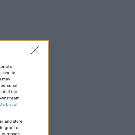
sonal or
ection to
ou may
 personal
out of the
 downstream
B’s List of
er and store
to grant or
ed purposes