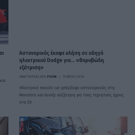
αι
Αστυνομικός έκοψε κλήση σε οδηγό
ηλεκτρικού Dodge για… «θορυβώδη
εξάτμιση»
ΑΝΑΡΤΗΘΗΚΕ ΑΠΟ
PIOAN
13 ΜΑΪ́ΟΥ 2026
και
Ηλεκτρικό muscle car μπέρδεψε αστυνομικούς στη
Μινεσότα και άνοιξε συζήτηση για τους τεχνητούς ήχους
στα EV