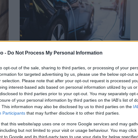
o -
Do Not Process My Personal Information
ικά»
Τα ηλεκτρικά αυτοκίνητα είναι πλέον το ίδιο
to opt-out of the sale, sharing to third parties, or processing of your per
αξιόπιστα όπως τα συμβατικά
formation for targeted advertising by us, please use the below opt-out s
r selection. Please note that after your opt-out request is processed y
ΑΝΑΡΤΗΘΗΚΕ ΑΠΟ
ΕΛΕΑΝΑ ΖΑΜΠΑΡΑ
28 ΙΑΝΟΥΑΡΊΟΥ 2025
 –
eing interest-based ads based on personal information utilized by us or
Τα ηλεκτρικά αυτοκίνητα είναι πλέον το ίδιο αξιόπιστα,
disclosed to third parties prior to your opt-out. You may separately opt-
όπως τα συμβατικά, που έχουν κινητήρες βενζίνης ή
losure of your personal information by third parties on the IAB’s list of
πετρελαίου. Αυτό ήταν το…
. This information may also be disclosed by us to third parties on the
IA
Participants
that may further disclose it to other third parties.
 that this website/app uses one or more Google services and may gath
including but not limited to your visit or usage behaviour. You may click 
 to Google and its third-party tags to use your data for below specifi