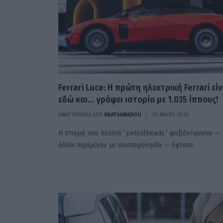
Ferrari Luce: Η πρώτη ηλεκτρική Ferrari είν
εδώ και… γράφει ιστορία με 1.035 ίππους!
ΑΝΑΡΤΗΘΗΚΕ ΑΠΟ
DKATSAMADOU
26 ΜΑΪ́ΟΥ 2026
Η στιγμή που πολλοί “petrolheads” φοβόντουσαν — 
άλλοι περίμεναν με ανυπομονησία — έφτασε