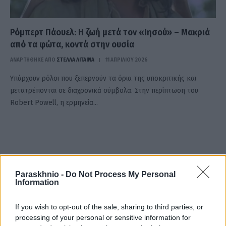
Ρόμπερτ Πάουελ: Η ζωή μετά τον «Ιησού» – Μακριά
από τα φώτα, κοντά στην ουσία
ΑΝΑΡΤΗΘΗΚΕ ΑΠΟ
ΣΤΈΛΛΑ ΛΊΤΑΙΝΑ
11 ΑΠΡΙΛΊΟΥ 2026
Υπάρχουν ρόλοι που ξεπερνούν τα όρια της υποκριτικής και
μετατρέπονται σε διαχρονικά σύμβολα. Στην περίπτωση του
Robert Powell, η ερμηνεία…
Paraskhnio -
Do Not Process My Personal
Information
If you wish to opt-out of the sale, sharing to third parties, or
processing of your personal or sensitive information for