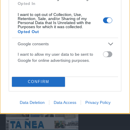
Opted In
αντιμετώπιση του παράνομου περιεχομένου στο διαδίκτυο (L 63).
I want to opt-out of Collection, Use,
Retention, Sale, and/or Sharing of my
Personal Data that Is Unrelated with the
Μοναδικός αριθμός Μ.Η.Τ. 262047
Purposes for which it was collected.
Opted Out
Email:
press@paraskhnio.gr
,
sales@paraskhnio.gr
Google consents
Τηλέφωνο:
210 9580876
I want to allow my user data to be sent to
Google for online advertising purposes.
Facebook
X
Instagram
YouTube
(Twitter)
CONFIRM
ΤΑ ΠΡΩΤΟΣΕΛΙΔΑ ΣΗΜΕΡΑ
Data Deletion
Data Access
Privacy Policy