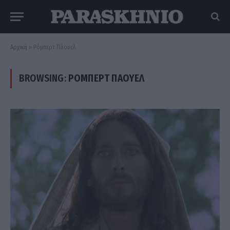
Αρχική
»
Ρόμπερτ Πάουελ
BROWSING:
ΡΌΜΠΕΡΤ ΠΆΟΥΕΛ