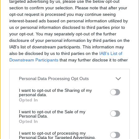
targeted advertising by us, please use the below opt-out
section to confirm your selection. Please note that after your
opt-out request is processed you may continue seeing
interest-based ads based on personal information utilized by
us or personal information disclosed to third parties prior to
your opt-out. You may separately opt-out of the further
disclosure of your personal information by third parties on the
IAB’s list of downstream participants. This information may
also be disclosed by us to third parties on the
IAB’s List of
Downstream Participants
that may further disclose it to other
third parties.
ΣΧΕΤΙΚΑ ΜΕ ΕΜΑΣ
Please note that this website/app uses one or more Google
Personal Data Processing Opt Outs
services and may gather and store information including but
not limited to your visit or usage behaviour. You may click to
I want to opt-out of the Sharing of my
personal data.
grant or deny consent to Google and its third-party tags to
Opted In
use your data for below specified purposes in below Google
consent section.
I want to opt-out of the Sale of my
Personal Data.
Η εταιρεία με την επωνυμία “POLITICAL MEDIA GROUP A.E.” και κατ’
Opted In
επέκταση η ιστοσελίδα που κατέχει αυτή “www.paraskhnio.gr”
συμμορφώνονται με τη Σύσταση (ΕΕ) 2018/334 της Επιτροπής της 1ης
I want to opt-out of processing my
Personal Data for Targeted Advertising.
Μαρτίου 2018 σχετικά με τα μέτρα για την αποτελεσματική