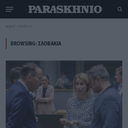
Αρχική
»
Σλοβακία
BROWSING:
ΣΛΟΒΑΚΊΑ