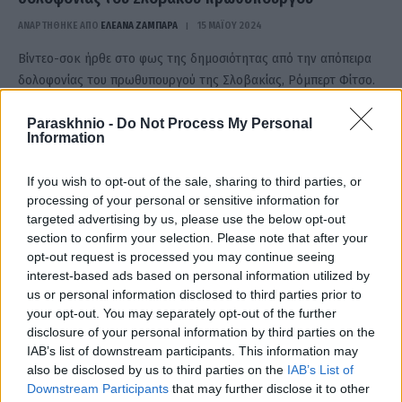
ΑΝΑΡΤΗΘΗΚΕ ΑΠΟ
ΕΛΕΑΝΑ ΖΑΜΠΑΡΑ
15 ΜΑΪ́ΟΥ 2024
Βίντεο-σοκ ήρθε στο φως της δημοσιότητας από την απόπειρα
δολοφονίας του πρωθυπουργού της Σλοβακίας, Ρόμπερτ Φίτσο.
Σε πλάνα που ανέβηκαν…
Paraskhnio -
Do Not Process My Personal
Information
If you wish to opt-out of the sale, sharing to third parties, or
processing of your personal or sensitive information for
targeted advertising by us, please use the below opt-out
section to confirm your selection. Please note that after your
opt-out request is processed you may continue seeing
interest-based ads based on personal information utilized by
us or personal information disclosed to third parties prior to
your opt-out. You may separately opt-out of the further
disclosure of your personal information by third parties on the
IAB’s list of downstream participants. This information may
also be disclosed by us to third parties on the
IAB’s List of
Μητσοτάκης: Είμαι συγκλονισμένος από την
Downstream Participants
that may further disclose it to other