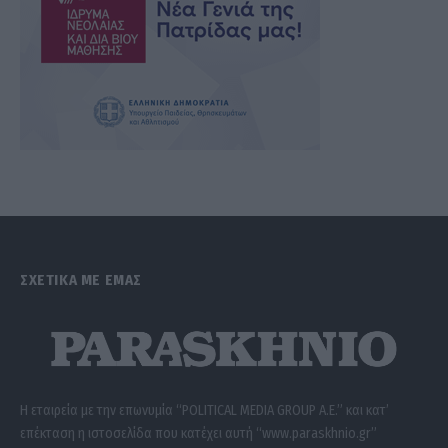
ΣΧΕΤΙΚΑ ΜΕ ΕΜΑΣ
Η εταιρεία με την επωνυμία “POLITICAL MEDIA GROUP A.E.” και κατ’
επέκταση η ιστοσελίδα που κατέχει αυτή “www.paraskhnio.gr”