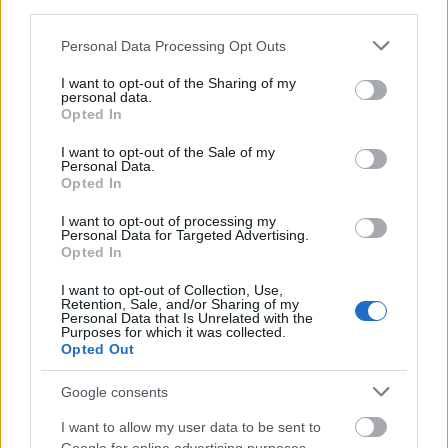
αποτρόπαια επίθεση εναντίον του πρωθυπουργού
third parties.
της Σλοβακίας
Please note that this website/app uses one or more Google
Personal Data Processing Opt Outs
ΑΝΑΡΤΗΘΗΚΕ ΑΠΟ
ΕΛΕΑΝΑ ΖΑΜΠΑΡΑ
15 ΜΑΪ́ΟΥ 2024
services and may gather and store information including but
not limited to your visit or usage behaviour. You may click to
I want to opt-out of the Sharing of my
Ο Έλληνας πρωθυπουργός, Κυριάκος Μητσοτάκης δηλώνει
personal data.
grant or deny consent to Google and its third-party tags to
Opted In
συγκλονισμένος από την επίθεση με πυροβολισμούς κατά του
use your data for below specified purposes in below Google
Σλοβάκου ομολόγου του, Ρόμπερτ Φίτσο. Σε…
consent section.
I want to opt-out of the Sale of my
Personal Data.
Opted In
I want to opt-out of processing my
Personal Data for Targeted Advertising.
Opted In
I want to opt-out of Collection, Use,
Retention, Sale, and/or Sharing of my
Personal Data that Is Unrelated with the
Purposes for which it was collected.
Opted Out
Google consents
I want to allow my user data to be sent to