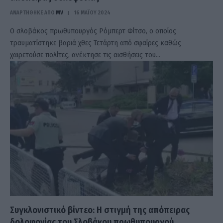
ΑΝΑΡΤΗΘΗΚΕ ΑΠΟ
MV
16 ΜΑΪ́ΟΥ 2024
Ο σλοβάκος πρωθυπουργός Ρόμπερτ Φίτσο, ο οποίος
τραυματίστηκε βαριά χθες Τετάρτη από σφαίρες καθώς
χαιρετούσε πολίτες, ανέκτησε τις αισθήσεις του…
Συγκλονιστικό βίντεο: Η στιγμή της απόπειρας
δολοφονίας του Σλοβάκου πρωθυπουργού