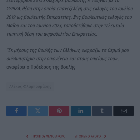
Σεπτεμβρίου 2015 εκλέχθηκε βουλευτής Α΄ Αθηνών με το
ΣΥΡΙΖΑ, θέση στην οποία επανεξελέγη στις εκλογές του Ιουλίου
2019 ως βουλευτής Επικρατείας. Στις βουλευτικές εκλογές του
Μαΐου και του Ιουνίου 2023, τοποθετήθηκε στην τελευταία
τιμητική θέση του ψηφοδελτίου Επικρατείας.
“Εκ μέρους της Βουλής των Ελλήνων, εκφράζω τα θερμά μου
συλλυπητήρια στην οικογένεια και στους οικείους του»
,
αναφέρει ο Πρόεδρος της Βουλής
Αλέκος Φλαμπουράρης
Facebook
Twitter
Pinterest
LinkedIn
Tumblr
Email
ΠΡΟΗΓΟΎΜΕΝΟ ΆΡΘΡΟ
ΕΠΌΜΕΝΟ ΆΡΘΡΟ