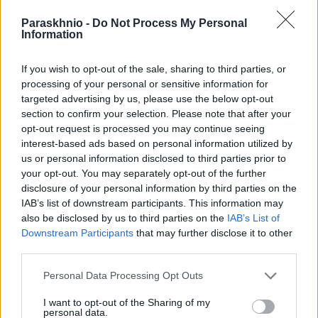
Paraskhnio -
Do Not Process My Personal
Information
If you wish to opt-out of the sale, sharing to third parties, or
ΠΟΛΙΤΙΚΉ
processing of your personal or sensitive information for
targeted advertising by us, please use the below opt-out
Νέο σχέδιο για την ενεργειακή θωράκιση της χώρας: Η
section to confirm your selection. Please note that after your
Ελλάδα ζητά επέκταση της ρήτρας διαφυγής
opt-out request is processed you may continue seeing
ΑΝΑΡΤΗΘΗΚΕ ΑΠΟ
NEWSROOM
6 ΑΥΓΟΎΣΤΟΥ 2026
interest-based ads based on personal information utilized by
us or personal information disclosed to third parties prior to
your opt-out. You may separately opt-out of the further
disclosure of your personal information by third parties on the
IAB’s list of downstream participants. This information may
also be disclosed by us to third parties on the
IAB’s List of
Downstream Participants
that may further disclose it to other
third parties.
Please note that this website/app uses one or more Google
Personal Data Processing Opt Outs
services and may gather and store information including but
not limited to your visit or usage behaviour. You may click to
I want to opt-out of the Sharing of my
personal data.
grant or deny consent to Google and its third-party tags to