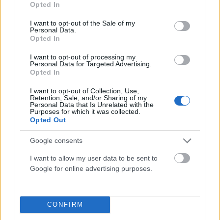
Opted In
use your data for below specified purposes in below Google
consent section.
I want to opt-out of the Sale of my
ΠΟΛΙΤΙΚΉ
Personal Data.
Opted In
Το μεγάλο γαλλικό «ναι» στο καλώδιο Ελλάδας –
Κύπρου
I want to opt-out of processing my
Personal Data for Targeted Advertising.
ΑΝΑΡΤΗΘΗΚΕ ΑΠΟ
NEWSROOM
6 ΑΥΓΟΎΣΤΟΥ 2026
Opted In
I want to opt-out of Collection, Use,
Retention, Sale, and/or Sharing of my
Personal Data that Is Unrelated with the
Purposes for which it was collected.
Opted Out
Google consents
I want to allow my user data to be sent to
Google for online advertising purposes.
CONFIRM
ΠΟΛΙΤΙΚΉ