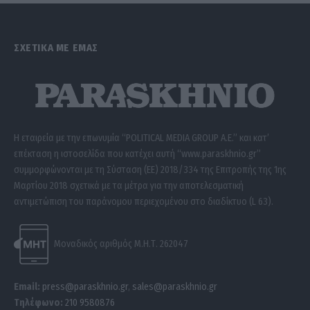
ΣΧΕΤΙΚΑ ΜΕ ΕΜΑΣ
Η εταιρεία με την επωνυμία “POLITICAL MEDIA GROUP A.E.” και κατ’
επέκταση η ιστοσελίδα που κατέχει αυτή “www.paraskhnio.gr”
συμμορφώνονται με τη Σύσταση (ΕΕ) 2018/334 της Επιτροπής της 1ης
Μαρτίου 2018 σχετικά με τα μέτρα για την αποτελεσματική
αντιμετώπιση του παράνομου περιεχομένου στο διαδίκτυο (L 63).
Μοναδικός αριθμός Μ.Η.Τ. 262047
Email:
press@paraskhnio.gr
,
sales@paraskhnio.gr
Τηλέφωνο:
210 9580876