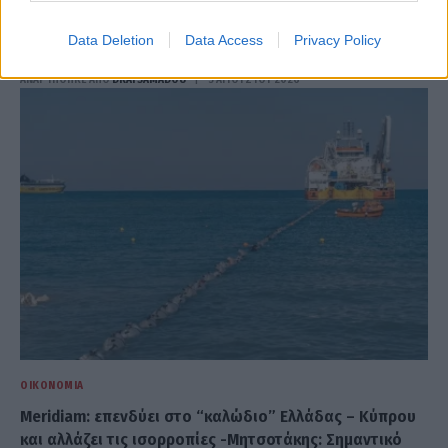
Μπελέρης προς Κομισιόν: Πρόταση για νέο Ευρωπαϊκό
Data Deletion
Data Access
Privacy Policy
Ταμείο Αντιμετώπισης Φυσικών Καταστροφών
ΑΝΑΡΤΗΘΗΚΕ ΑΠΟ
DKATSAMADOU
5 ΑΥΓΟΎΣΤΟΥ 2026
ΟΙΚΟΝΟΜΊΑ
Meridiam: επενδύει στο “καλώδιο” Ελλάδας – Κύπρου
και αλλάζει τις ισορροπίες -Μητσοτάκης: Σημαντικό