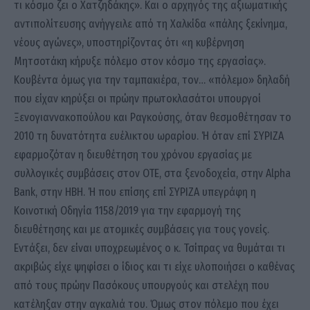
τι κόσμο ζει ο Χατζηδάκης». Και ο αρχηγός της αξιωματικής
αντιπολίτευσης ανήγγειλε από τη Χαλκίδα «πάλης ξεκίνημα,
νέους αγώνες», υποστηρίζοντας ότι «η κυβέρνηση
Μητσοτάκη κήρυξε πόλεμο στον κόσμο της εργασίας».
Κουβέντα όμως για την ταμπακιέρα, τον… «πόλεμο» δηλαδή
που είχαν κηρύξει οι πρώην πρωτοκλασάτοι υπουργοί
Ξενογιαννακοπούλου και Ραγκούσης, όταν θεσμοθέτησαν το
2010 τη δυνατότητα ευέλικτου ωραρίου. Ή όταν επί ΣΥΡΙΖΑ
εφαρμοζόταν η διευθέτηση του χρόνου εργασίας με
συλλογικές συμβάσεις στον ΟΤΕ, στα ξενοδοχεία, στην Alpha
Bank, στην ΗΒΗ. Ή που επίσης επί ΣΥΡΙΖΑ υπεγράφη η
Κοινοτική Οδηγία 1158/2019 για την εφαρμογή της
διευθέτησης και με ατομικές συμβάσεις για τους γονείς.
Εντάξει, δεν είναι υποχρεωμένος ο κ. Τσίπρας να θυμάται τι
ακριβώς είχε ψηφίσει ο ίδιος και τι είχε υλοποιήσει ο καθένας
από τους πρώην Πασόκους υπουργούς και στελέχη που
κατέληξαν στην αγκαλιά του. Όμως στον πόλεμο που έχει