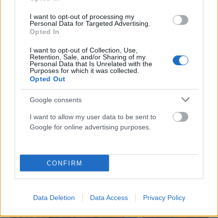
I want to opt-out of processing my
Personal Data for Targeted Advertising.
Opted In
ΑΠΌΨΕΙΣ
I want to opt-out of Collection, Use,
Η Βουλή των 52 ανεξαρτήτων: σύμπτωμα παρακμής
Retention, Sale, and/or Sharing of my
Personal Data that Is Unrelated with the
του κομματικού συστήματος;
Purposes for which it was collected.
Opted Out
ΑΝΑΡΤΗΘΗΚΕ ΑΠΟ
NEWSROOM
7 ΑΥΓΟΎΣΤΟΥ 2026
Google consents
I want to allow my user data to be sent to
Google for online advertising purposes.
CONFIRM
Data Deletion
Data Access
Privacy Policy