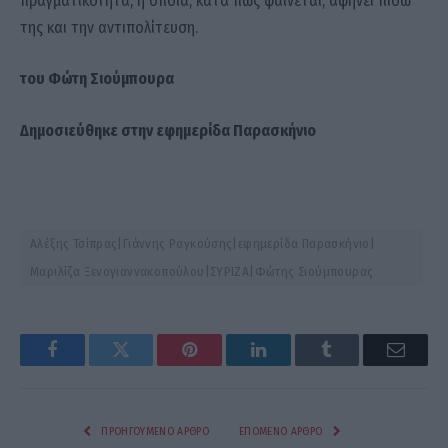
πραγματικότητα, η οποία, κατά πώς φαίνεται, αφήνει πίσω
της και την αντιπολίτευση.
του Φώτη Σιούμπουρα
Δημοσιεύθηκε στην εφημερίδα Παρασκήνιο
Aλέξης Τσίπρας|Γιάννης Ραγκούσης|εφημερίδα Παρασκήνιο|
Μαριλίζα Ξενογιαννακοπούλου|ΣΥΡΙΖΑ|Φώτης Σιούμπουρας
Facebook
Twitter
Pinterest
LinkedIn
Tumblr
Email
ΠΡΟΗΓΟΎΜΕΝΟ ΆΡΘΡΟ
ΕΠΌΜΕΝΟ ΆΡΘΡΟ