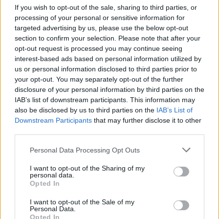
If you wish to opt-out of the sale, sharing to third parties, or
processing of your personal or sensitive information for
targeted advertising by us, please use the below opt-out
section to confirm your selection. Please note that after your
opt-out request is processed you may continue seeing
interest-based ads based on personal information utilized by
us or personal information disclosed to third parties prior to
ΑΠΌΨΕΙΣ
your opt-out. You may separately opt-out of the further
Η ελληνική ελαιοπαραγωγή στην κλιματική κρίση: η
disclosure of your personal information by third parties on the
διπλή πρόκληση
IAB’s list of downstream participants. This information may
also be disclosed by us to third parties on the
IAB’s List of
ΑΝΑΡΤΗΘΗΚΕ ΑΠΟ
NEWSROOM
7 ΑΥΓΟΎΣΤΟΥ 2026
Downstream Participants
that may further disclose it to other
third parties.
Please note that this website/app uses one or more Google
Personal Data Processing Opt Outs
services and may gather and store information including but
not limited to your visit or usage behaviour. You may click to
I want to opt-out of the Sharing of my
personal data.
grant or deny consent to Google and its third-party tags to
Opted In
use your data for below specified purposes in below Google
consent section.
I want to opt-out of the Sale of my
Personal Data.
Opted In