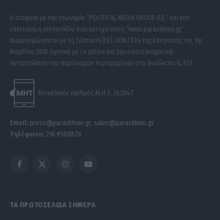
Η εταιρεία με την επωνυμία “POLITICAL MEDIA GROUP A.E.” και κατ’
επέκταση η ιστοσελίδα που κατέχει αυτή “www.paraskhnio.gr”
συμμορφώνονται με τη Σύσταση (ΕΕ) 2018/334 της Επιτροπής της 1ης
Μαρτίου 2018 σχετικά με τα μέτρα για την αποτελεσματική
αντιμετώπιση του παράνομου περιεχομένου στο διαδίκτυο (L 63).
Μοναδικός αριθμός Μ.Η.Τ. 262047
Email:
press@paraskhnio.gr
,
sales@paraskhnio.gr
Τηλέφωνο:
210 9580876
Facebook
X
Instagram
YouTube
(Twitter)
ΤΑ ΠΡΩΤΟΣΕΛΙΔΑ ΣΗΜΕΡΑ