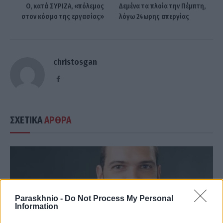
O, κατά ΣΥΡΙΖΑ, «πόλεμος
Δεμένα τα πλοία την Πέμπτη,
στον κόσμο της εργασίας»
λόγω 24ωρης απεργίας
christosgan
Facebook
ΣΧΕΤΙΚΑ
ΑΡΘΡΑ
Paraskhnio -
Do Not Process My Personal
Information