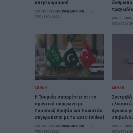
υπερτουρισμού
άνθρωποι
τραγωδία
ΑΝΑΡΤΗΘΗΚΕ ΑΠΟ
DKATSAMADOU
8
ΑΥΓΟΎΣΤΟΥ 2026
ΑΝΑΡΤΗΘΗΚΕ 
ΑΥΓΟΎΣΤΟΥ 2
ΔΙΕΘΝΉ
ΔΙΕΘΝΉ
Η Τουρκία απορρίπτει ότι το
Συντριβή
αμυντικό σύμφωνο με
ελικοπτέρ
Σαουδική Αραβία και Πακιστάν
Αγωνία γ
συγκρούεται με το ΝΑΤΟ (Video)
επιβαίνο
ΑΝΑΡΤΗΘΗΚΕ ΑΠΟ
DKATSAMADOU
8
ΑΝΑΡΤΗΘΗΚΕ 
ΑΥΓΟΎΣΤΟΥ 2026
ΑΥΓΟΎΣΤΟΥ 2