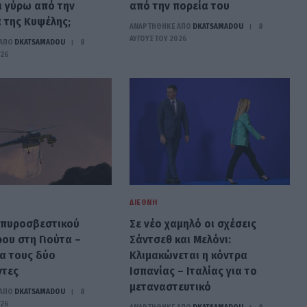
 γύρω από την
από την πορεία του
 της Κυψέλης;
ΑΝΑΡΤΗΘΗΚΕ ΑΠΟ
DKATSAMADOU
8
ΑΥΓΟΎΣΤΟΥ 2026
ΑΠΟ
DKATSAMADOU
8
026
ΔΙΕΘΝΉ
 πυροσβεστικού
Σε νέο χαμηλό οι σχέσεις
ου στη Γιούτα –
Σάντσεθ και Μελόνι:
ια τους δύο
Κλιμακώνεται η κόντρα
ντες
Ισπανίας – Ιταλίας για το
μεταναστευτικό
ΑΠΟ
DKATSAMADOU
8
026