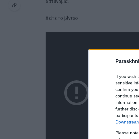
αστυνομία.
Δείτε το βίντεο
Paraskhni
If you wish 
sensitive in
confirm you
continue se
information 
further disc
participants
Downstream 
Please note