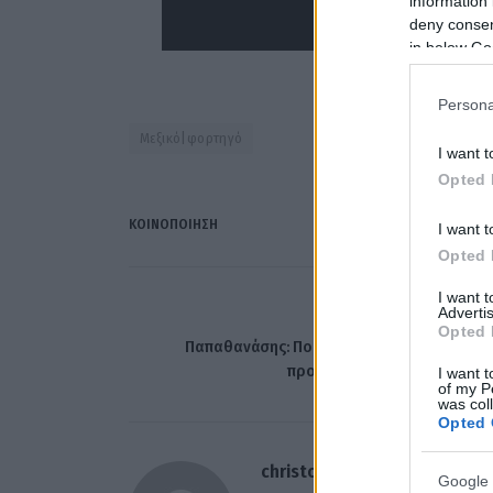
information 
deny consent
in below Go
Persona
Μεξικό|φορτηγό
I want t
Opted 
ΚΟΙΝΟΠΟΊΗΣΗ
I want t
Opted 
I want 
Advertis
ΠΡΟΗΓΟΎΜΕΝΟ ΆΡΘ
Opted 
Παπαθανάσης: Ποια νομοσχέδια έρχονται 
προσεχές διάστημα στη Βου
I want t
of my P
was col
Opted 
christosgan
Google 