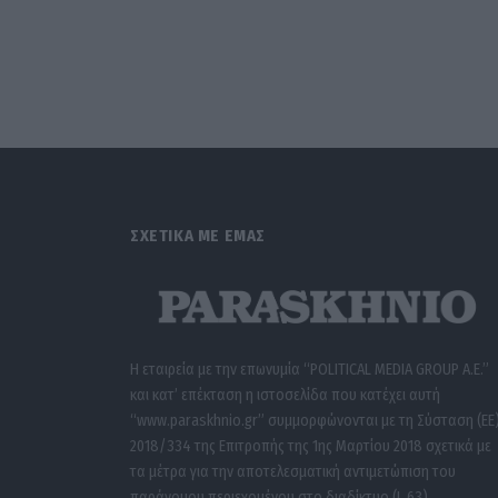
ΣΧΕΤΙΚΑ ΜΕ ΕΜΑΣ
Η εταιρεία με την επωνυμία “POLITICAL MEDIA GROUP A.E.”
και κατ’ επέκταση η ιστοσελίδα που κατέχει αυτή
“www.paraskhnio.gr” συμμορφώνονται με τη Σύσταση (ΕΕ
2018/334 της Επιτροπής της 1ης Μαρτίου 2018 σχετικά με
τα μέτρα για την αποτελεσματική αντιμετώπιση του
παράνομου περιεχομένου στο διαδίκτυο (L 63).