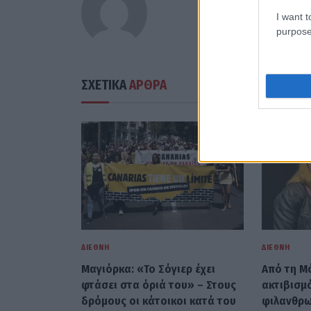
I want t
purpose
ΣΧΕΤΙΚΑ
ΑΡΘΡΑ
ΔΙΕΘΝΉ
ΔΙΕΘΝΉ
Μαγιόρκα: «Το Σόγιερ έχει
Από τη Μ
φτάσει στα όριά του» – Στους
ακτιβισμό
δρόμους οι κάτοικοι κατά του
φιλανθρωπ