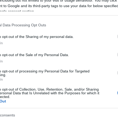
including but not limited to your visit or usage behaviour. You may click 
 to Google and its third-party tags to use your data for below specifi
ogle consent section.
l Data Processing Opt Outs
o opt-out of the Sharing of my personal data.
In
o opt-out of the Sale of my Personal Data.
Facebook
Twitter
Pinterest
LinkedIn
Tumblr
Email
In
to opt-out of processing my Personal Data for Targeted
ing.
ΡΟ
ΕΠΌΜΕΝΟ ΆΡΘΡΟ
In
το
Ράπτη: Η αυτοκτονία μπορεί να προληφθεί
λή
o opt-out of Collection, Use, Retention, Sale, and/or Sharing
ersonal Data that Is Unrelated with the Purposes for which it
lected.
Out
Face
consents