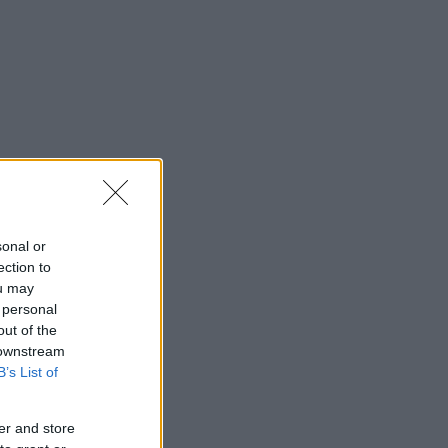
sonal or
ection to
ou may
 personal
out of the
 downstream
B’s List of
er and store