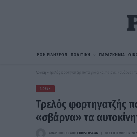
ΡΟΗ ΕΙΔΗΣΕΩΝ
ΠΟΛΙΤΙΚΗ
ΠΑΡΑΣΚΗΝΙΑ
ΟΙΚ
Αρχική
»
Τρελός φορτηγατζής πατά γκάζι και παίρνει «σβάρνα» τ
ΔΙΕΘΝΉ
Τρελός φορτηγατζής πα
«σβάρνα» τα αυτοκίνητ
ΑΝΑΡΤΗΘΗΚΕ ΑΠΟ
CHRISTOSGAN
10 ΣΕΠΤΕΜΒΡΊΟΥ 202