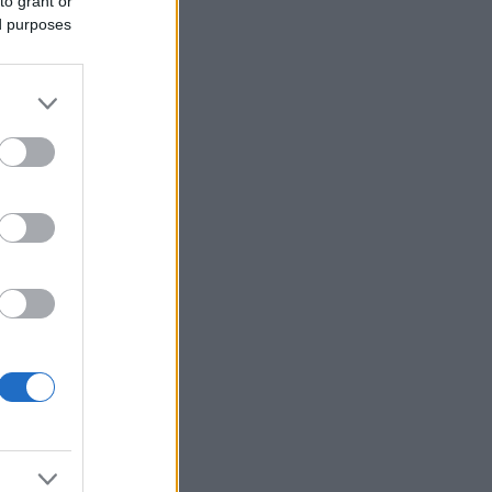
to grant or
ed purposes
book