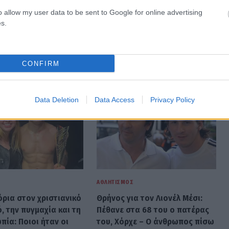
o allow my user data to be sent to Google for online advertising
s.
CONFIRM
Data Deletion
Data Access
Privacy Policy
ΑΘΛΗΤΙΣΜΌΣ
όρια στον χριστιανικό
Θρήνος για τον Λιονέλ Μέσι:
, την πυγμαχία και τη
Πέθανε στα 68 του ο πατέρας
ία: Ποιοι ήταν οι
του, Χόρχε – Ο άνθρωπος πίσω