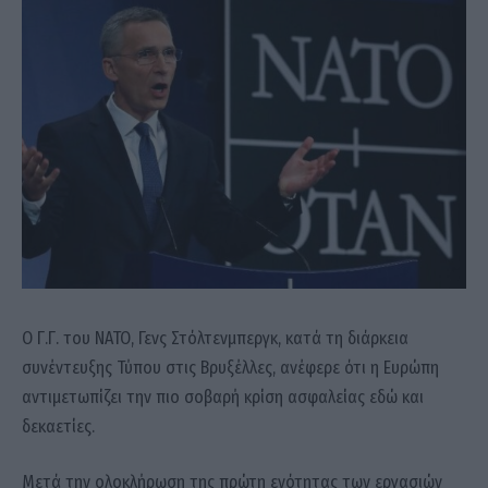
Ο Γ.Γ. του ΝΑΤΟ, Γενς Στόλτενμπεργκ, κατά τη διάρκεια
συνέντευξης Τύπου στις Βρυξέλλες, ανέφερε ότι η Ευρώπη
αντιμετωπίζει την πιο σοβαρή κρίση ασφαλείας εδώ και
δεκαετίες.
Μετά την ολοκλήρωση της πρώτη ενότητας των εργασιών