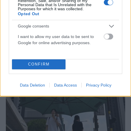
Retention, Sale, and/or Sharing of my
Personal Data that Is Unrelated with the
Purposes for which it was collected.
Opted Out
Google consents
I want to allow my user data to be sent to
Google for online advertising purposes.
ΔΙΕΘΝΉ
Στενά του Ορμούζ: «Κλείδωσε» συμφωνία μεταξύ
Ομάν και Ιράν αναφέρει το Al Arabiya – Τι προβλέπει το
CONFIRM
σχέδιο
ΑΝΑΡΤΗΘΗΚΕ ΑΠΟ
ΆΛΚΗΣΤΗ ΓΑΤΟΠΟΎΛΟΥ
6 ΑΥΓΟΎΣΤΟΥ 2026
Data Deletion
Data Access
Privacy Policy