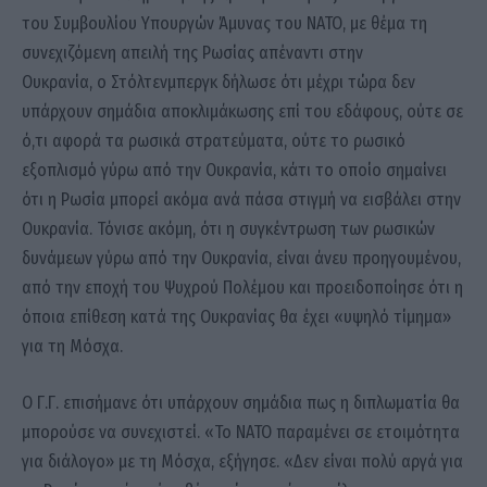
του Συμβουλίου Υπουργών Άμυνας του ΝΑΤΟ, με θέμα τη
συνεχιζόμενη απειλή της Ρωσίας απέναντι στην
Ουκρανία, ο Στόλτενμπεργκ δήλωσε ότι μέχρι τώρα δεν
υπάρχουν σημάδια αποκλιμάκωσης επί του εδάφους, ούτε σε
ό,τι αφορά τα ρωσικά στρατεύματα, ούτε το ρωσικό
εξοπλισμό γύρω από την Ουκρανία, κάτι το οποίο σημαίνει
ότι η Ρωσία μπορεί ακόμα ανά πάσα στιγμή να εισβάλει στην
Ουκρανία. Τόνισε ακόμη, ότι η συγκέντρωση των ρωσικών
δυνάμεων γύρω από την Ουκρανία, είναι άνευ προηγουμένου,
από την εποχή του Ψυχρού Πολέμου και προειδοποίησε ότι η
όποια επίθεση κατά της Ουκρανίας θα έχει «υψηλό τίμημα»
για τη Μόσχα.
Ο Γ.Γ. επισήμανε ότι υπάρχουν σημάδια πως η διπλωματία θα
μπορούσε να συνεχιστεί. «Το ΝΑΤΟ παραμένει σε ετοιμότητα
για διάλογο» με τη Μόσχα, εξήγησε. «Δεν είναι πολύ αργά για