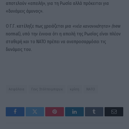
αποτελούν «απειλή», για τη Ρωσία αλλά πρόκειται για
«δυνάμεις άμυνας».
Ο Γ.Γ. κατέληξε πως χρειάζεται μια
«νέα κανονικότητα» (
new
normal), υπό την έννοια ότι η απειλή της Ρωσίας είναι πλέον
σταθερή και το ΝΑΤΟ πρέπει να αναπροσαρμόσει τις
δυνάμεις του.
Ασφάλεια
Γενς Στόλτενμπεργκ
κρίση
ΝΑΤΟ
Facebook
Twitter
Pinterest
LinkedIn
Tumblr
Email