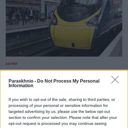
ΔΙΕΘΝΉ
Χάος στα τρένα της Αγγλίας: Εκτεταμένο μπλακ άουτ
«παραλύει» το δίκτυο – Καθυστερήσεις και ακυρώσεις
Paraskhnio -
Do Not Process My Personal
δρομολογίων
Information
ΑΝΑΡΤΗΘΗΚΕ ΑΠΟ
ΆΛΚΗΣΤΗ ΓΑΤΟΠΟΎΛΟΥ
6 ΑΥΓΟΎΣΤΟΥ 2026
If you wish to opt-out of the sale, sharing to third parties, or
processing of your personal or sensitive information for
targeted advertising by us, please use the below opt-out
section to confirm your selection. Please note that after your
opt-out request is processed you may continue seeing