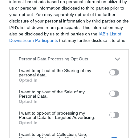
interest-based ads based on personal information utilized by
us or personal information disclosed to third parties prior to
your opt-out. You may separately opt-out of the further
disclosure of your personal information by third parties on the
IAB’s list of downstream participants. This information may
also be disclosed by us to third parties on the
IAB’s List of
Downstream Participants
that may further disclose it to other
third parties.
Please note that this website/app uses one or more Google
ΔΙΕΘΝΉ
Personal Data Processing Opt Outs
services and may gather and store information including but
Το Ιράν στέλνει απειλητικό μήνυμα στις χώρες του
not limited to your visit or usage behaviour. You may click to
I want to opt-out of the Sharing of my
Κόλπου – «Πιέστε τον Τραμπ για συμφωνία αλλιώς θα
personal data.
grant or deny consent to Google and its third-party tags to
Opted In
απαντήσουμε»
use your data for below specified purposes in below Google
consent section.
ΑΝΑΡΤΗΘΗΚΕ ΑΠΟ
ΆΛΚΗΣΤΗ ΓΑΤΟΠΟΎΛΟΥ
6 ΑΥΓΟΎΣΤΟΥ 2026
I want to opt-out of the Sale of my
Personal Data.
Opted In
I want to opt-out of processing my
Personal Data for Targeted Advertising.
Opted In
I want to opt-out of Collection, Use,