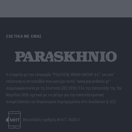
ΣΧΕΤΙΚΑ ΜΕ ΕΜΑΣ
Η εταιρεία με την επωνυμία “POLITICAL MEDIA GROUP A.E.” και κατ’
επέκταση η ιστοσελίδα που κατέχει αυτή “www.paraskhnio.gr”
συμμορφώνονται με τη Σύσταση (ΕΕ) 2018/334 της Επιτροπής της 1ης
Μαρτίου 2018 σχετικά με τα μέτρα για την αποτελεσματική
αντιμετώπιση του παράνομου περιεχομένου στο διαδίκτυο (L 63).
Μοναδικός αριθμός Μ.Η.Τ. 262047