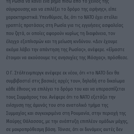
τη Ρωσία να κάνει ένα βήμα πίσω από το χείλος της
σύγκρουσης και να επιλέξει το δρόμο της ειρήνης», είπε
χαρακτηριστικά. Υπενθύμισε, δε, ότι το ΝΑΤΟ έχει στείλει
γραπτές προτάσεις στη Ρωσία για τις εγγυήσεις ασφαλείας
που ζητά, οι οποίες αφορούν κυρίως τη διαφάνεια, τον
έλεγχο εξοπλισμών και τη μείωση κινδύνου. «Δεν έχουμε
ακόμα λάβει την απάντηση της Ρωσίας», ανέφερε. «Είμαστε
έτοιμοι να ακούσουμε τις ανησυχίες της Μόσχας», πρόσθεσε.
Ο Γ. Στόλτενμπεργκ ανέφερε εκ νέου, ότι «το ΝΑΤΟ δεν θα
συμβιβαστεί στις βασικές αρχές του», δηλαδή στο δικαίωμα
κάθε έθνους να επιλέγει το δρόμο του και να υπερασπίζεται
τους Συμμάχους του. Ανέφερε ότι το ΝΑΤΟ εξετάζει την
ενίσχυση της άμυνάς του στο ανατολικό τμήμα της
Συμμαχίας και συγκεκριμένα στη Ρουμανία, στην περιοχή της
Μαύρης Θάλασσας, με την ανάπτυξη επιπλέον ομάδων μάχης,
σε μακροπρόθεσμη βάση. Τόνισε, ότι οι δυνάμεις αυτές δεν