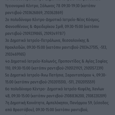
Υγειονομικό Κέντρο, Σόλωνος 78 09:30-19:30 (κατόπιν
ραντεβού-2103626869, 210362869)
2ο πολυδύναμο Κέντρο-Δημοτικό Ιατρείο-Νέος Κόσμος,
Φανοσθένους & Φρειδερίκου Σμιθ, 09:30-15:00 (κατόπιν
ραντεβού-2109239865, 2109249787)
3ο Δημοτικό Ιατρείο-Πετράλωνα, θεσσαλονίκης &
Ηρακλειδών, 09:30-15:00 (κατόπιν ραντεβού-2103427515, -513,
2103469165)
4ο Δημοτικό Ιατρείο-Κολωνός, Προποντίδος & Αγίας Σοφίας
110, 09:30-15:00 (κατόπιν ραντεβού-2105121921, 2105157239)
5ο Δημοτικό Ιατρείο-Άνω Πατήσια, Σαρανταπόρου 4, 09:30-
15:00 (κατόπιν ραντεβού-2102015510, -511, 2102015559)
6ο πολυδύναμο Κέντρο- Δημοτικό Ιατρείο-Κυψέλη, Χανίων
4Β, 09:30-15:00 (κατόπιν ραντεβού-2108836200, 2108220209)
7η Δημοτική Κοινότητα, Αμπελόκηποι, Πανόρμου 59, (είσοδος
από Βραστόβου), 09:30-15:00 (κατόπιν ραντεβού,