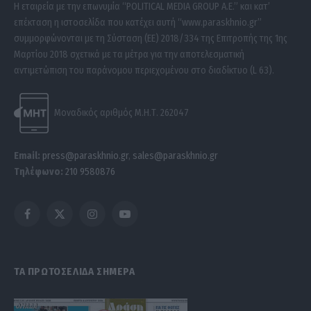
Η εταιρεία με την επωνυμία “POLITICAL MEDIA GROUP A.E.” και κατ’
επέκταση η ιστοσελίδα που κατέχει αυτή “www.paraskhnio.gr”
συμμορφώνονται με τη Σύσταση (ΕΕ) 2018/334 της Επιτροπής της 1ης
Μαρτίου 2018 σχετικά με τα μέτρα για την αποτελεσματική
αντιμετώπιση του παράνομου περιεχομένου στο διαδίκτυο (L 63).
Μοναδικός αριθμός Μ.Η.Τ. 262047
Email:
press@paraskhnio.gr
,
sales@paraskhnio.gr
Τηλέφωνο:
210 9580876
Facebook
X
Instagram
YouTube
(Twitter)
ΤΑ ΠΡΩΤΟΣΕΛΙΔΑ ΣΗΜΕΡΑ