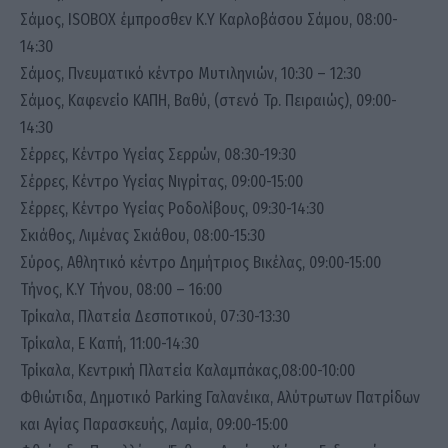
Σάμος, ISOBOX έμπροσθεν Κ.Υ Καρλοβάσου Σάμου, 08:00-
14:30
Σάμος, Πνευματικό κέντρο Μυτιληνιών, 10:30 – 12:30
Σάμος, Καφενείο ΚΑΠΗ, Βαθύ, (στενό Τρ. Πειραιώς), 09:00-
14:30
Σέρρες, Κέντρο Υγείας Σερρών, 08:30-19:30
Σέρρες, Κέντρο Υγείας Νιγρίτας, 09:00-15:00
Σέρρες, Κέντρο Υγείας Ροδολίβους, 09:30-14:30
Σκιάθος, Λιμένας Σκιάθου, 08:00-15:30
Σύρος, Αθλητικό κέντρο Δημήτριος Βικέλας, 09:00-15:00
Τήνος, Κ.Υ Τήνου, 08:00 – 16:00
Τρίκαλα, Πλατεία Δεσποτικού, 07:30-13:30
Τρίκαλα, Ε Καπή, 11:00-14:30
Τρίκαλα, Κεντρική Πλατεία Καλαμπάκας,08:00-10:00
Φθιώτιδα, Δημοτικό Parking Γαλανέικα, Αλύτρωτων Πατρίδων
και Αγίας Παρασκευής, Λαμία, 09:00-15:00