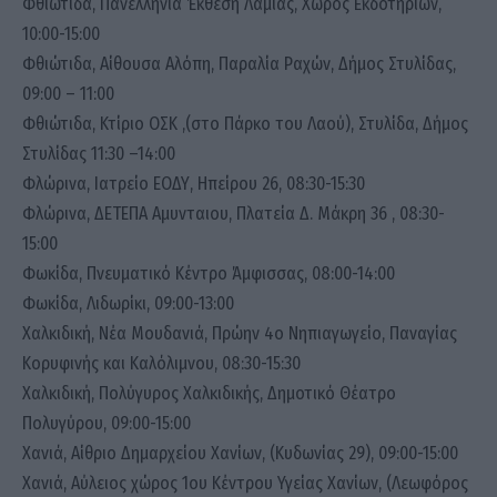
Φθιώτιδα, Πανελλήνια Έκθεση Λαμίας, Χώρος Εκδοτηρίων,
10:00-15:00
Φθιώτιδα, Αίθουσα Αλόπη, Παραλία Ραχών, Δήμος Στυλίδας,
09:00 – 11:00
Φθιώτιδα, Κτίριο ΟΣΚ ,(στο Πάρκο του Λαού), Στυλίδα, Δήμος
Στυλίδας 11:30 –14:00
Φλώρινα, Ιατρείο ΕΟΔΥ, Ηπείρου 26, 08:30-15:30
Φλώρινα, ΔΕΤΕΠΑ Αμυνταιου, Πλατεία Δ. Μάκρη 36 , 08:30-
15:00
Φωκίδα, Πνευματικό Κέντρο Άμφισσας, 08:00-14:00
Φωκίδα, Λιδωρίκι, 09:00-13:00
Χαλκιδική, Νέα Μουδανιά, Πρώην 4ο Νηπιαγωγείο, Παναγίας
Κορυφινής και Καλόλιμνου, 08:30-15:30
Χαλκιδική, Πολύγυρος Χαλκιδικής, Δημοτικό Θέατρο
Πολυγύρου, 09:00-15:00
Χανιά, Αίθριο Δημαρχείου Χανίων, (Κυδωνίας 29), 09:00-15:00
Χανιά, Αύλειος χώρος 1ου Κέντρου Υγείας Χανίων, (Λεωφόρος