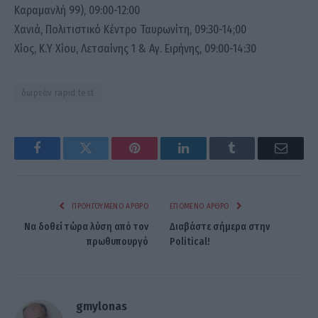
Καραμανλή 99), 09:00-12:00
Χανιά, Πολιτιστικό Κέντρο Ταυρωνίτη, 09:30-14;00
Χίος, Κ.Υ Χίου, Λετσαίνης 1 & Αγ. Ειρήνης, 09:00-14:30
δωρεάν rapid test
Facebook
Twitter
Pinterest
LinkedIn
Tumblr
Email
ΠΡΟΗΓΟΎΜΕΝΟ ΆΡΘΡΟ
ΕΠΌΜΕΝΟ ΆΡΘΡΟ
Να δοθεί τώρα λύση από τον
Διαβάστε σήμερα στην
πρωθυπουργό
Political!
gmylonas