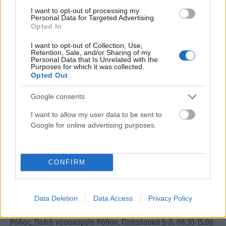
Πάτμος, Σκάλα, Πνευματικό Κέντρο, Πάτμιον, 08:00-15:00
I want to opt-out of processing my
Πέλλα, Δημαρχείο Γιαννιτσών, Χατζηδημητρίου και Εθνικής
Personal Data for Targeted Advertising.
Opted In
Αντιστάσεως, 08:30-15:30
Πέλλα, Ξενιτίδειο Αριδαίας, Λεωφόρος Ξενιτίδη 7, 09:30-14:30
I want to opt-out of Collection, Use,
Retention, Sale, and/or Sharing of my
Πιερία, Ανδρομάχη, Κατερίνη, 09:00-14:30
Personal Data that Is Unrelated with the
Purposes for which it was collected.
Πρέβεζα, Αίθουσα Λιμενικού Ταμείου, Ελ. Βενιζέλου 20, 09:00-
Opted Out
15:00
Google consents
Πρέβεζα, Λιμενικό Ταμείο Πάργας, 09:00-13:00
Ρέθυμνο, Δημοτικός Κήπος Ρεθύμνου, Ηγ. Γαβριήλ, 09:00-15:00
I want to allow my user data to be sent to
Google for online advertising purposes.
Ροδόπη, Περιφερειακή Ενότητα Ροδόπης, Δημοκρατίας 1,
Κομοτηνή, 09:00-15:00
Ροδόπη, Γενική Διεύθυνση Δημόσιας Υγείας, Συμεωνίδη και
CONFIRM
Υψηλάντου γωνία, Κομοτηνή, 09:00-15:00
Ροδόπη, Ίασμος, Διαλαμπής 14, 10:00-14:00
Ρόδος, Μανδράκι, στις καμάρες του κτιρίου της Περιφέρειας,
Data Deletion
Data Access
Privacy Policy
09:00-14:00
Ρόδος, Παλιό νοσοκομείο Ρόδου, Παπαλουκά 5-8, 08:30-15:00