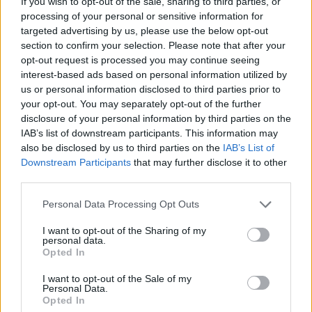
If you wish to opt-out of the sale, sharing to third parties, or
processing of your personal or sensitive information for
Μαγνησία, Δημαρχείο Αγριάς, Πορφυρογέννη 2, 11:00-13:30
targeted advertising by us, please use the below opt-out
Μεσσηνία, Καλαμάτα, Αίθουσα “Α. Κουμουνδούρος”, 08:30-
section to confirm your selection. Please note that after your
15:30
opt-out request is processed you may continue seeing
Μεσσηνία, Καλαμάτα, Κεντρική Αγορά, 08:30-13:30
interest-based ads based on personal information utilized by
us or personal information disclosed to third parties prior to
Μεσσηνία, Μεσσήνη, Δασκαρόλειο Πολιτιστικό Κέντρο, 09:00-
your opt-out. You may separately opt-out of the further
14:00
disclosure of your personal information by third parties on the
Μεσσηνία, Κυπαρισσία, Isobox Νοσοκομείου, 09:30 – 13:30
IAB’s list of downstream participants. This information may
also be disclosed by us to third parties on the
IAB’s List of
Μεσσηνία, Πύλος, Isobox Κέντρου Υγείας, 09:30-13:30
Downstream Participants
that may further disclose it to other
Νάξος, πλησίον Νοσοκομείου Χώρας, 07:30-16:00
third parties.
Ξάνθη, Κέντρο Υγείας Ξάνθης, ISOBOX, Ανδρέα Δημητρίου 1,
Please note that this website/app uses one or more Google
08:00-14:00
Personal Data Processing Opt Outs
services and may gather and store information including but
Ξάνθη, Ξύλινο Σπιτάκι – Πρώην ΔΕΥΑΞ, Πλατεία Ελευθερίας,
not limited to your visit or usage behaviour. You may click to
I want to opt-out of the Sharing of my
personal data.
08:30-14:00
grant or deny consent to Google and its third-party tags to
Opted In
use your data for below specified purposes in below Google
Πάρος, ΚΑΠΗ Παροικιάς, 09:00-11:00
consent section.
I want to opt-out of the Sale of my
Πάρος, ΚΑΠΗ Αλυκής, 11:30-12:30
Personal Data.
Πάρος, Νάουσα, Αίθουσα ΑΜΕΣ Νηρέα, 13:30-14:45
Opted In