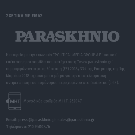
ΣΧΕΤΙΚΑ ΜΕ ΕΜΑΣ
Η εταιρεία με την επωνυμία “POLITICAL MEDIA GROUP A.E.” και κατ’
επέκταση η ιστοσελίδα που κατέχει αυτή “www.paraskhnio.gr”
συμμορφώνονται με τη Σύσταση (ΕΕ) 2018/334 της Επιτροπής της 1ης
Μαρτίου 2018 σχετικά με τα μέτρα για την αποτελεσματική
αντιμετώπιση του παράνομου περιεχομένου στο διαδίκτυο (L 63).
Μοναδικός αριθμός Μ.Η.Τ. 262047
Email:
press@paraskhnio.gr
,
sales@paraskhnio.gr
Τηλέφωνο:
210 9580876