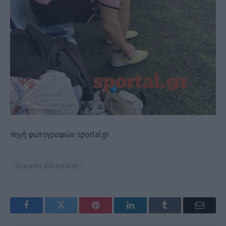
πηγή φωτογραφιών sportal.gr
Στέφανος Κασσελάκης
Facebook
Twitter
Pinterest
LinkedIn
Tumblr
Email