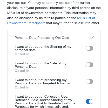
your opt-out. You may separately opt-out of the further
disclosure of your personal information by third parties on the
IAB’s list of downstream participants. This information may
also be disclosed by us to third parties on the
IAB’s List of
Downstream Participants
that may further disclose it to other
third parties.
ΠΑΡΑΣΚΗΝΙΑΚΆ
Please note that this website/app uses one or more Google
Personal Data Processing Opt Outs
Τρολάρισμα ΕΠΟΣ Καραχάλιου σε Αυγερινό: Aν
services and may gather and store information including but
υποψιαστώ ότι έχεις απαγάγει την Ελπίδα… θα σε
not limited to your visit or usage behaviour. You may click to
I want to opt-out of the Sharing of my
personal data.
grant or deny consent to Google and its third-party tags to
καταγγείλω στη φιλοζωική εταιρεία
Opted In
use your data for below specified purposes in below Google
ΑΝΑΡΤΗΘΗΚΕ ΑΠΟ
ΓΙΆΝΝΗΣ ΚΟΝΤΟΓΕΏΡΓΟΣ
5 ΑΥΓΟΎΣΤΟΥ 2026
consent section.
I want to opt-out of the Sale of my
Personal Data.
Opted In
I want to opt-out of processing my
Personal Data for Targeted Advertising.
Opted In
I want to opt-out of Collection, Use,
Retention, Sale, and/or Sharing of my
Personal Data that Is Unrelated with the
Purposes for which it was collected.