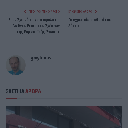
ΠΡΟΗΓΟΎΜΕΝΟ ΆΡΘΡΟ
ΕΠΌΜΕΝΟ ΆΡΘΡΟ
Στον Σχοινά το χαρτοφυλάκιο
Οι «χρυσοί» αριθμοί του
Διεθνών Εταιρικών Σχέσεων
Λόττο
της Ευρωπαϊκής Ένωσης
gmylonas
ΣΧΕΤΙΚΑ
ΑΡΘΡΑ