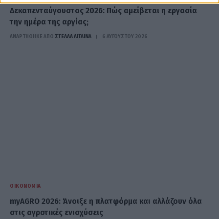
Δεκαπενταύγουστος 2026: Πώς αμείβεται η εργασία
την ημέρα της αργίας;
ΑΝΑΡΤΗΘΗΚΕ ΑΠΟ
ΣΤΈΛΛΑ ΛΊΤΑΙΝΑ
6 ΑΥΓΟΎΣΤΟΥ 2026
ΟΙΚΟΝΟΜΊΑ
myAGRO 2026: Άνοιξε η πλατφόρμα και αλλάζουν όλα
στις αγροτικές ενισχύσεις