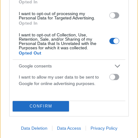
Opted In
I want to opt-out of processing my
ΟΙΚΟΝΟΜΊΑ
Personal Data for Targeted Advertising.
Opted In
Νέα εποχή για τη ΔΕΘ: Το έργο των 204,6 εκατ. ευρώ
που «μεταμορφώνει» τον εκθεσιακό χώρο
I want to opt-out of Collection, Use,
Retention, Sale, and/or Sharing of my
ΑΝΑΡΤΗΘΗΚΕ ΑΠΟ
ΆΛΚΗΣΤΗ ΓΑΤΟΠΟΎΛΟΥ
6 ΑΥΓΟΎΣΤΟΥ 2026
Personal Data that Is Unrelated with the
Purposes for which it was collected.
Opted Out
Google consents
I want to allow my user data to be sent to
Google for online advertising purposes.
CONFIRM
Data Deletion
Data Access
Privacy Policy
ΟΙΚΟΝΟΜΊΑ