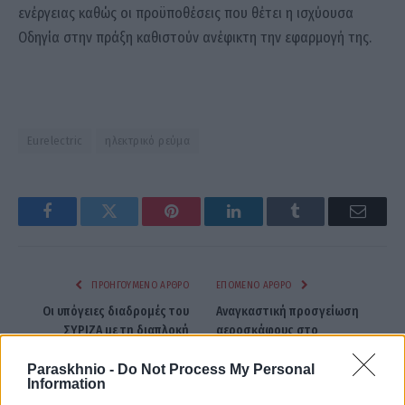
ενέργειας καθώς οι προϋποθέσεις που θέτει η ισχύουσα
Οδηγία στην πράξη καθιστούν ανέφικτη την εφαρμογή της.
Eurelectric
ηλεκτρικό ρεύμα
Facebook
Twitter
Pinterest
LinkedIn
Tumblr
Email
ΠΡΟΗΓΟΎΜΕΝΟ ΆΡΘΡΟ
ΕΠΌΜΕΝΟ ΆΡΘΡΟ
Οι υπόγειες διαδρομές του
Αναγκαστική προσγείωση
ΣΥΡΙΖΑ με τη διαπλοκή
αεροσκάφους στο
«Ελευθέριος Βενιζέλος»
Paraskhnio -
Do Not Process My Personal
Information