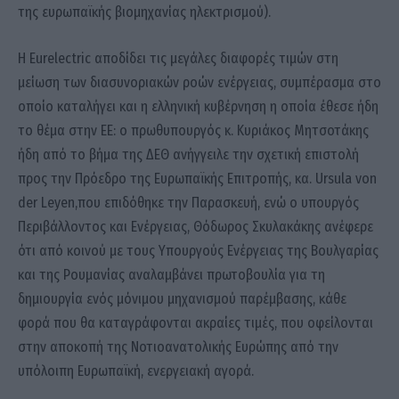
της ευρωπαϊκής βιομηχανίας ηλεκτρισμού).
Η Eurelectric αποδίδει τις μεγάλες διαφορές τιμών στη
μείωση των διασυνοριακών ροών ενέργειας, συμπέρασμα στο
οποίο καταλήγει και η ελληνική κυβέρνηση η οποία έθεσε ήδη
το θέμα στην ΕΕ: ο πρωθυπουργός κ. Κυριάκος Μητσοτάκης
ήδη από το βήμα της ΔΕΘ ανήγγειλε την σχετική επιστολή
προς την Πρόεδρο της Ευρωπαϊκής Επιτροπής, κα. Ursula von
der Leyen,που επιδόθηκε την Παρασκευή, ενώ ο υπουργός
Περιβάλλοντος και Ενέργειας, Θόδωρος Σκυλακάκης ανέφερε
ότι από κοινού με τους Υπουργούς Ενέργειας της Βουλγαρίας
και της Ρουμανίας αναλαμβάνει πρωτοβουλία για τη
δημιουργία ενός μόνιμου μηχανισμού παρέμβασης, κάθε
φορά που θα καταγράφονται ακραίες τιμές, που οφείλονται
στην αποκοπή της Νοτιοανατολικής Ευρώπης από την
υπόλοιπη Ευρωπαϊκή, ενεργειακή αγορά.