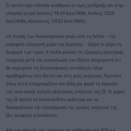
Σε αντίστοιχα επίπεδα κινήθηκαν οι τιμές χονδρικής και στην
ελληνική αγορά (Ιούνιος: 98,89 Euro/MWh, Ιούλιος: 135,18
Euro/MWh, Αύγουστος: 129,83 Euro/MWh).
«Η πτώση των διασυνοριακών ροών από τη Γαλλία – την
κορυφαία εξαγωγική χώρα της Ευρώπης – εξηγεί εν μέρει τη
διαφορά των τιμών. Η Γαλλία μείωσε τις εξαγωγές ηλεκτρικής
ενέργειας μετά την ανακοίνωση του Γάλλου Διαχειριστή ότι
θα περιορίσει τις διασυνοριακές ανταλλαγές λόγω
προβλημάτων στο δίκτυο και στις ροές ενέργειας. Γεγονότα
όπως αυτά υπογραμμίζουν για άλλη μια φορά τη σημασία
της εσωτερικής αγοράς ηλεκτρικής ενέργειας της ΕΕ. Οι χώρες
της ΕΕ πρέπει να διασυνδεθούν καλύτερα και να
διασφαλίσουν την ολοκλήρωση της αγοράς ενέργειας της
ΕΕ», αναφέρει η Eurelectric.
Από την πλευρά του, μιλώντας σε εκδήλωση στη ΔΕΘ ο κ.