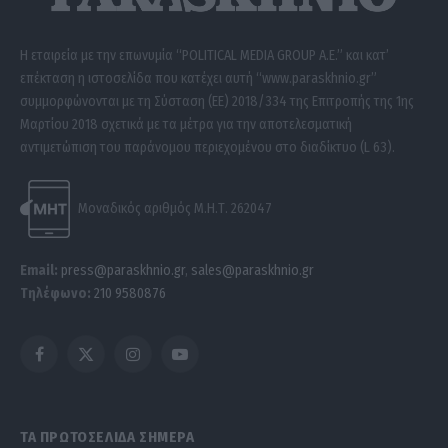
Η εταιρεία με την επωνυμία “POLITICAL MEDIA GROUP A.E.” και κατ’
επέκταση η ιστοσελίδα που κατέχει αυτή “www.paraskhnio.gr”
συμμορφώνονται με τη Σύσταση (ΕΕ) 2018/334 της Επιτροπής της 1ης
Μαρτίου 2018 σχετικά με τα μέτρα για την αποτελεσματική
αντιμετώπιση του παράνομου περιεχομένου στο διαδίκτυο (L 63).
Μοναδικός αριθμός Μ.Η.Τ. 262047
Email:
press@paraskhnio.gr
,
sales@paraskhnio.gr
Τηλέφωνο:
210 9580876
Facebook
X
Instagram
YouTube
(Twitter)
ΤΑ ΠΡΩΤΟΣΕΛΙΔΑ ΣΗΜΕΡΑ