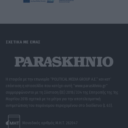
ΣΧΕΤΙΚΑ ΜΕ ΕΜΑΣ
Η εταιρεία με την επωνυμία “POLITICAL MEDIA GROUP A.E.” και κατ’
επέκταση η ιστοσελίδα που κατέχει αυτή “www.paraskhnio.gr”
συμμορφώνονται με τη Σύσταση (ΕΕ) 2018/334 της Επιτροπής της 1ης
Μαρτίου 2018 σχετικά με τα μέτρα για την αποτελεσματική
αντιμετώπιση του παράνομου περιεχομένου στο διαδίκτυο (L 63).
Μοναδικός αριθμός Μ.Η.Τ. 262047