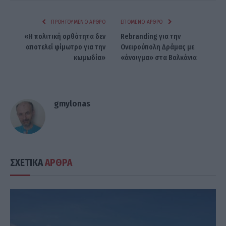
ΠΡΟΗΓΟΎΜΕΝΟ ΆΡΘΡΟ
ΕΠΌΜΕΝΟ ΆΡΘΡΟ
«Η πολιτική ορθότητα δεν
Rebranding για την
αποτελεί φίμωτρο για την
Ονειρούπολη Δράμας με
κωμωδία»
«άνοιγμα» στα Βαλκάνια
gmylonas
ΣΧΕΤΙΚΑ
ΑΡΘΡΑ