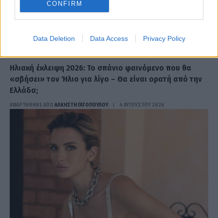
CONFIRM
Data Deletion
Data Access
Privacy Policy
TIME OUT
Ηλιακή έκλειψη 2026: Το σπάνιο φαινόμενο που θα
«σβήσει» τον Ήλιο για λίγο – Θα είναι ορατή από την
Ελλάδα;
ΑΝΑΡΤΗΘΗΚΕ ΑΠΟ
ΆΛΚΗΣΤΗ ΓΑΤΟΠΟΎΛΟΥ
4 ΑΥΓΟΎΣΤΟΥ 2026