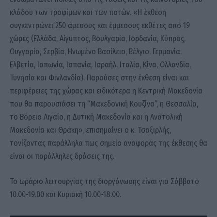
κλάδου των τροφίμων και των ποτών. «Η έκθεση
συγκεντρώνει 250 άμεσους και έμμεσους εκθέτες από 19
χώρες (Ελλάδα, Αίγυπτος, Βουλγαρία, Ιορδανία, Κύπρος,
Ουγγαρία, Σερβία, Ηνωμένο Βασίλειο, Βέλγιο, Γερμανία,
Ελβετία, Ιαπωνία, Ισπανία, Ισραήλ, Ιταλία, Κίνα, Ολλανδία,
Τυνησία και Φινλανδία). Παρούσες στην έκθεση είναι και
περιφέρειες της χώρας και ειδικότερα η Κεντρική Μακεδονία
που θα παρουσιάσει τη “Μακεδονική Κουζίνα”, η Θεσσαλία,
το Βόρειο Αιγαίο, η Δυτική Μακεδονία και η Ανατολική
Μακεδονία και Θράκη», επισημαίνει ο κ. Τσαξιρλής,
τονίζοντας παράλληλα πως σημείο αναφοράς της έκθεσης θα
είναι οι παράλληλες δράσεις της.
Το ωράριο λειτουργίας της διοργάνωσης είναι για Σάββατο
10.00-19.00 και Κυριακή 10.00-18.00.