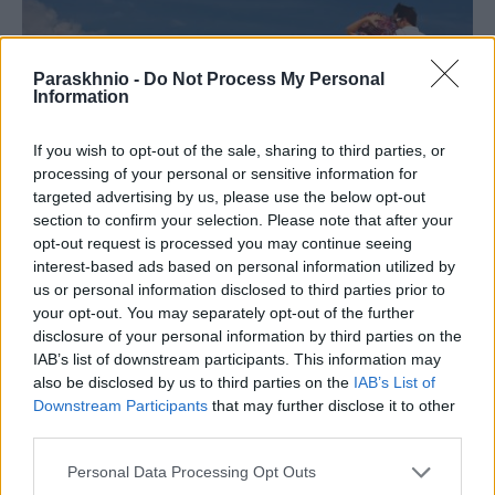
Paraskhnio -
Do Not Process My Personal
Information
If you wish to opt-out of the sale, sharing to third parties, or
processing of your personal or sensitive information for
targeted advertising by us, please use the below opt-out
section to confirm your selection. Please note that after your
opt-out request is processed you may continue seeing
LIFESTYLE
interest-based ads based on personal information utilized by
Ανοίγει το μεσημέρι η πλατφόρμα για το «Τουρισμός
us or personal information disclosed to third parties prior to
για Όλους» – Ποια ΑΦΜ κάνουν αίτηση
your opt-out. You may separately opt-out of the further
disclosure of your personal information by third parties on the
ΑΝΑΡΤΗΘΗΚΕ ΑΠΟ
ΓΙΆΝΝΗΣ ΚΟΝΤΟΓΕΏΡΓΟΣ
5 ΑΥΓΟΎΣΤΟΥ 2026
IAB’s list of downstream participants. This information may
also be disclosed by us to third parties on the
IAB’s List of
Downstream Participants
that may further disclose it to other
third parties.
Please note that this website/app uses one or more Google
Personal Data Processing Opt Outs
services and may gather and store information including but