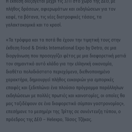
Η έκθεση διεξάγεται μέχρι τις 3/11 στο χώρο της ΔΕΘ, με
πλήθος δράσεων, αφιερωμάτων και εκδηλώσεων για τον
καφέ, τα βότανα, τις νέες διατροφικές τάσεις, τα
γαλακτοκομικά και το κρασί.
«Τα τρόφιμα και τα ποτά θα έχουν την τιμητική τους στην
έκθεση Food & Drinks International Expo by Detro, σε μια
διοργάνωση που προσεγγίζει φέτος με μια διαφορετική ματιά
τον σημαντικό αυτό κλάδο για την ελληνική οικονομία,
διαθέτει πολυδιάστατο περιεχόμενο, διεθνοποιημένο
χαρακτήρα, δημιουργεί πλήθος ευκαιριών για εμπορικές
επαφές και ξεδιπλώνει ένα πλούσιο πρόγραμμα παράλληλων
εκδηλώσεων με πολλές πρωτιές και καινοτομίες, οι οποίες θα
μας ταξιδέψουν σε ένα διαφορετικό σύμπαν γαστρονομίας»,
επεσήμανε το μεσημέρι της Τρίτης σε συνέντευξη τύπου, ο
πρόεδρος της ΔΕΘ – Helexpo, Τάσος Τζήκας.