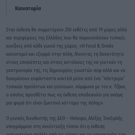
Καινοτομία
Στην έκθεση θα συμμετέχουν 250 εκθέτες από 19 χώρες αλλά
και περιφέρειες της Ελλάδας που θα παρουσιάσουν τοπικές
κουζίνες από κάθε γωνιά της χώρας. «Η Food & Drinks
καινοτομεί και εξορμά στην πόλη, δίνοντας τη δυνατότητα
στους επισκέπτες και στους κατοίκους της να γευτούν τη
γαστρονομία της, τις δημιουργίες γνωστών σεφ αλλά και να
δοκιμάσουν ευφάνταστα κοκτέιλ μέσα από ένα “πάντρεμα”
τοπικών προϊόντων και γεύσεων», σύμφωνα με τον κ. Τζήκα,
ο οποίος προσθέτει πως «η έκθεση αποδεικνύει για ακόμη
μια φορά ότι είναι ζωντανό κύτταρο της πόλης».
Ο γενικός διευθυντής της ΔΕΘ – Helexpo, Αλέξης Τσαξιρλής
υπογράμμισε στη συνέντευξη τύπου ότι η έκθεση
ενσωματώνει πολλές από τις τάσεις και τις καινοτομίες του