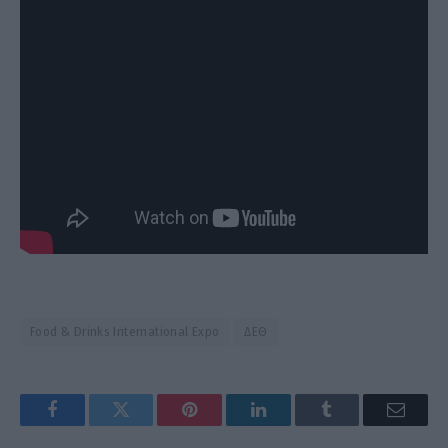
Food & Drinks International Expo
ΔΕΘ
Facebook
Twitter
Pinterest
LinkedIn
Tumblr
Email