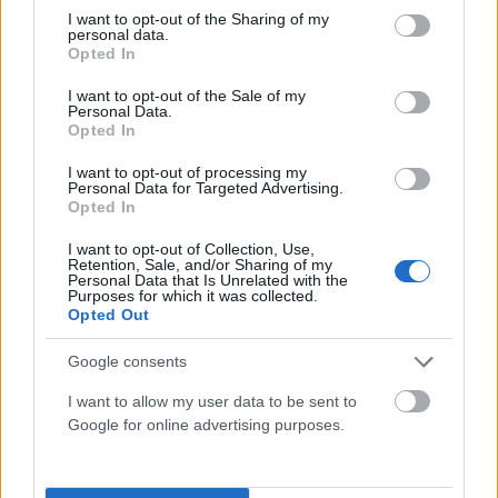
not limited to your visit or usage behaviour. You may click to
I want to opt-out of the Sharing of my
personal data.
grant or deny consent to Google and its third-party tags to
Opted In
use your data for below specified purposes in below Google
consent section.
I want to opt-out of the Sale of my
Personal Data.
Opted In
I want to opt-out of processing my
ΈΞΟΔΟΣ & ΓΕΎΣΗ
Personal Data for Targeted Advertising.
Opted In
Η Gen Z ακυρώνει το clubbing το Σαββατόβραδο – Και
δεν φταίει η… βαρεμάρα
I want to opt-out of Collection, Use,
Retention, Sale, and/or Sharing of my
Personal Data that Is Unrelated with the
ΑΝΑΡΤΗΘΗΚΕ ΑΠΟ
ΣΤΈΛΛΑ ΛΊΤΑΙΝΑ
4 ΑΥΓΟΎΣΤΟΥ 2026
Purposes for which it was collected.
Opted Out
Google consents
I want to allow my user data to be sent to
Google for online advertising purposes.