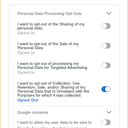
LIFESTYLE
third parties.
Τον αναγνωρίζετε; Ποιός γνωστός Έλληνας ηθοποιός
Please note that this website/app uses one or more Google
Personal Data Processing Opt Outs
με μακριά μαλλιά είναι το αγόρι στη φωτογραφία;
services and may gather and store information including but
not limited to your visit or usage behaviour. You may click to
I want to opt-out of the Sharing of my
ΑΝΑΡΤΗΘΗΚΕ ΑΠΟ
ΣΤΈΛΛΑ ΛΊΤΑΙΝΑ
7 ΑΥΓΟΎΣΤΟΥ 2026
personal data.
grant or deny consent to Google and its third-party tags to
Opted In
use your data for below specified purposes in below Google
consent section.
I want to opt-out of the Sale of my
Personal Data.
Opted In
I want to opt-out of processing my
Personal Data for Targeted Advertising.
Opted In
I want to opt-out of Collection, Use,
Retention, Sale, and/or Sharing of my
Personal Data that Is Unrelated with the
Purposes for which it was collected.
Opted Out
Google consents
LIFESTYLE
Ιουλία Καλλιμάνη: Η στιγμή που χάνει την υπομονή της
I want to allow my user data to be sent to
με θαμώνα – «Εσένα σου αρέσει;» (VIDEO)