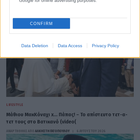
Google for online advertising purposes.
ΑΝΑΡΤΗΘΗΚΕ ΑΠΟ
ΣΤΈΛΛΑ ΛΊΤΑΙΝΑ
7 ΑΥΓΟΎΣΤΟΥ 2026
CONFIRM
Data Deletion
Data Access
Privacy Policy
LIFESTYLE
Μάθιου ΜακΚόναχι x… Πάπας! – Το απίστευτο τετ-α-
τετ τους στο Βατικανό (video(
ΑΝΑΡΤΗΘΗΚΕ ΑΠΟ
ΆΛΚΗΣΤΗ ΓΑΤΟΠΟΎΛΟΥ
6 ΑΥΓΟΎΣΤΟΥ 2026