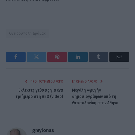
Ονειρούπολη Δράμας
Facebook
Twitter
Pinterest
LinkedIn
Tumblr
Email
ΠΡΟΗΓΟΎΜΕΝΟ ΆΡΘΡΟ
ΕΠΌΜΕΝΟ ΆΡΘΡΟ
Εκλεκτές γεύσεις για ένα
Μεγάλη «φυγή»
τριήμερο στη ΔΕΘ (video)
δημοσιογράφων από τη
Θεσσαλονίκη στην Αθήνα
gmylonas