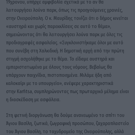
19χρονου, υπήρχε αμφιβολία σχετικά με το αν θα
λειτουργήσει λούνα παρκ, όπως τις προηγούμενες χρονιές,
στην Ονειρούπολη. Ο κ. Μαυρίδης τονίζει ότι ο δήμος κινείται
«αυστηρά και χωρίς παρεκκλίσεις σε αυτό το θέμα»,
σημειώνοντας ότι θα λειτουργήσει λούνα παρκ με όλες τις
προδιαγραφές ασφαλείας. «Συγκλονιστήκαμε όλοι με αυτό
που συνέβη στη Χαλκιδική. Η δημοτική αρχή από την πρώτη
στιγμή ασχολήθηκε με το θέμα. Το είδαμε αυστηρά και
εμπεριστατωμένα με όλους τους νόμους. Βεβαίως θα
υπάρχουν παιχνίδια, πιστοποιημένα. Μιλάμε ήδη από
καλοκαίρι με το υπουργείο», ανέφερε χαρακτηριστικά
στην Karfitsa, συμπληρώνοντας πως πρωταρχικό μέλημα είναι
η διασκέδαση με ασφάλεια.
Στη φετινή διοργάνωση θα δούμε ανανεωμένο το σπίτι του
Άγιου Βασίλη, ξωτικά, ζωγραφική προσώπου, ζαχαροπλαστείο
του Άγιου Βασίλη, το ταχυδρομείο της Ονειρούπολης, αλλά