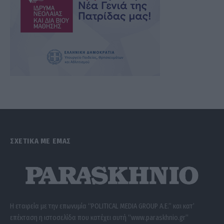
ΣΧΕΤΙΚΑ ΜΕ ΕΜΑΣ
Η εταιρεία με την επωνυμία “POLITICAL MEDIA GROUP A.E.” και κατ’
επέκταση η ιστοσελίδα που κατέχει αυτή “www.paraskhnio.gr”