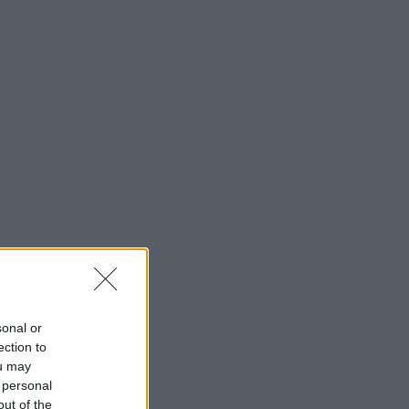
sonal or
ection to
ou may
 personal
out of the