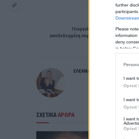
further disc
participants
Downstream 
ΠΡΟΗΓΟΎΜΕΝΟ ΆΡΘ
Γεωργιάδης: Πραγματική δικαστι
Please note
information 
αποδεδειγμένη συγκάλυψη έγινε στο Μάτι α
deny consent
τον ΣΥΡΙ
in below Go
Persona
ΕΛΕΑΝΑ ΖΑΜΠΑΡΑ
I want t
Opted 
I want t
Opted 
ΣΧΕΤΙΚΑ
ΑΡΘΡΑ
I want 
Advertis
Opted 