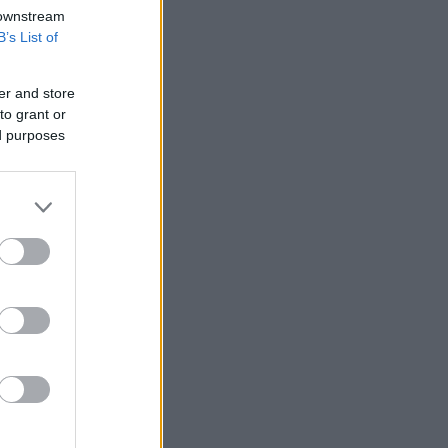
 downstream
B’s List of
er and store
to grant or
ed purposes