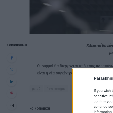
Κλειστοί θα εί
ΚΟΙΝΟΠΟΊΗΣΗ
με
Οι συρμοί θα διέρχονται από τους παραπάν
είναι η νέα συγκέντρωση διαμαρτυρίας για τ
Paraskhni
μετρό
Πανεπιστήμιο
Σύνταγμα
Τέμπη
If you wish 
sensitive in
confirm you
continue se
ΚΟΙΝΟΠΟΊΗΣΗ
information 