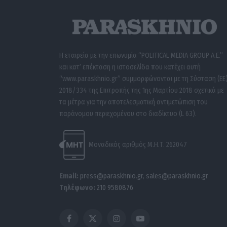
Η εταιρεία με την επωνυμία “POLITICAL MEDIA GROUP A.E.”
και κατ’ επέκταση η ιστοσελίδα που κατέχει αυτή
“www.paraskhnio.gr” συμμορφώνονται με τη Σύσταση (ΕΕ
2018/334 της Επιτροπής της 1ης Μαρτίου 2018 σχετικά με
τα μέτρα για την αποτελεσματική αντιμετώπιση του
παράνομου περιεχομένου στο διαδίκτυο (L 63).
Μοναδικός αριθμός Μ.Η.Τ. 262047
Email:
press@paraskhnio.gr
,
sales@paraskhnio.gr
Τηλέφωνο:
210 9580876
Facebook
X
Instagram
YouTube