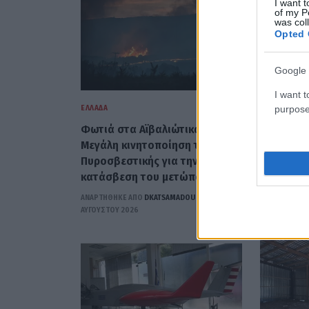
I want t
of my P
was col
Opted 
Google 
I want t
purpose
ΕΛΛΆΔΑ
ΕΛΛΆΔΑ
Φωτιά στα Αϊβαλιώτικα Βόλου:
Τραγωδία
Μεγάλη κινητοποίηση της
Τουρίστρ
Πυροσβεστικής για την
στα τρία 
κατάσβεση του μετώπου
πτώση α
ΑΝΑΡΤΗΘΗΚΕ ΑΠΟ
DKATSAMADOU
5
ΑΝΑΡΤΗΘΗΚΕ 
ΑΥΓΟΎΣΤΟΥ 2026
ΑΥΓΟΎΣΤΟΥ 2