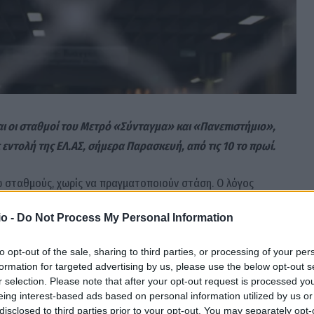
ναι οι σταθμοί του Μετρό «Σύνταγμα» και «Πανεπιστήμιο»,
 εντολή της ΕΛ.ΑΣ, σήμερα Παρασκευή, από τις 10 το πρωί.
ω σταθμούς, χωρίς να πραγματοποιούν στάση. Ο λόγος
ην τραγωδία των Τεμπών.
o -
Do Not Process My Personal Information
to opt-out of the sale, sharing to third parties, or processing of your per
formation for targeted advertising by us, please use the below opt-out s
r selection. Please note that after your opt-out request is processed y
eing interest-based ads based on personal information utilized by us or
disclosed to third parties prior to your opt-out. You may separately opt-
Facebook
Twitter
Pinterest
LinkedIn
Tumblr
Email