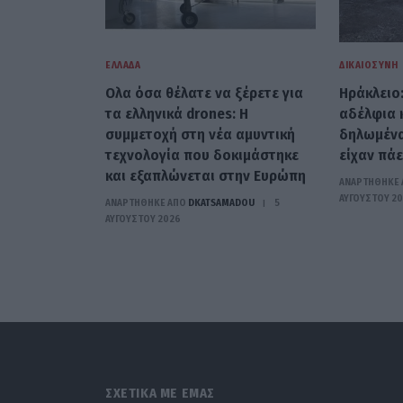
ΕΛΛΆΔΑ
ΔΙΚΑΙΟΣΎΝΗ
Ολα όσα θέλατε να ξέρετε για
Ηράκλειο
τα ελληνικά drones: Η
αδέλφια 
συμμετοχή στη νέα αμυντική
δηλωμέν
τεχνολογία που δοκιμάστηκε
είχαν πάε
και εξαπλώνεται στην Ευρώπη
ΑΝΑΡΤΗΘΗΚΕ 
ΑΥΓΟΎΣΤΟΥ 2
ΑΝΑΡΤΗΘΗΚΕ ΑΠΟ
DKATSAMADOU
5
ΑΥΓΟΎΣΤΟΥ 2026
ΣΧΕΤΙΚΑ ΜΕ ΕΜΑΣ