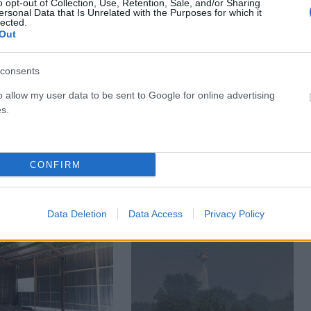
o opt-out of Collection, Use, Retention, Sale, and/or Sharing
ersonal Data that Is Unrelated with the Purposes for which it
lected.
Out
consents
o allow my user data to be sent to Google for online advertising
s.
ΕΛΛΆΔΑ
 στα Μάλια:
«Απογειώνεται» η Αθήνα: Νέα
ια πνίγηκε μπροστά
άνοδος 4,7% στην επιβατική
παιδιά της μετά από
κίνηση του Ιουλίου στο
CONFIRM
πό φουσκωτό
«Ελευθέριος Βενιζέλος»
ΑΠΟ
DKATSAMADOU
5
ΑΝΑΡΤΗΘΗΚΕ ΑΠΟ
DKATSAMADOU
5
026
ΑΥΓΟΎΣΤΟΥ 2026
Data Deletion
Data Access
Privacy Policy