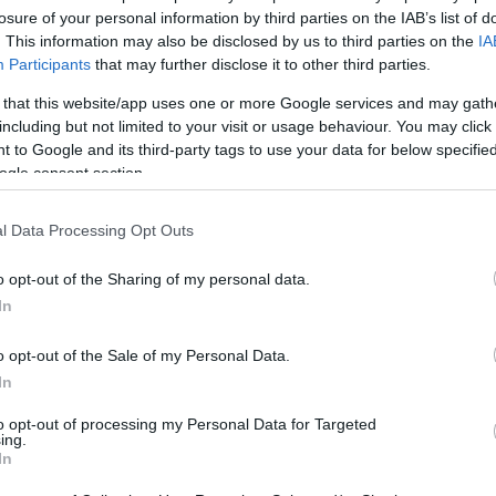
losure of your personal information by third parties on the IAB’s list of
. This information may also be disclosed by us to third parties on the
IA
Participants
that may further disclose it to other third parties.
ΡΟ
ΕΠΌΜΕΝΟ ΆΡΘΡΟ
κά
Τα πήρε κρανίο ο Χρυσοχοΐδης για… τους
 that this website/app uses one or more Google services and may gath
including but not limited to your visit or usage behaviour. You may click 
πό
παρακρατικούς αστυνομικούς
 to Google and its third-party tags to use your data for below specifi
ΖΑ
ogle consent section.
l Data Processing Opt Outs
o opt-out of the Sharing of my personal data.
In
o opt-out of the Sale of my Personal Data.
In
to opt-out of processing my Personal Data for Targeted
ing.
In