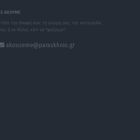
ΣΕ ΑΚΟΥΜΕ
Στείλε την άποψή σου, τη γνώμη σου, την καταγγελία
σου, ή αν θέλεις κάτι να "ψάξουμε".
akouseme@paraskhnio.gr