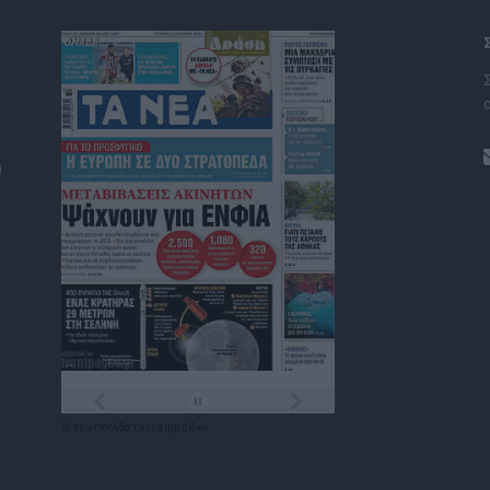
)
Τα
πρωτοσέλιδα
των
εφημερίδων