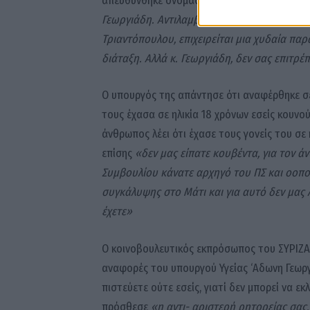
Γεωργιάδη. Αντιλαμβάνομαι τι γίνεται από τ
Τριαντόπουλου, επιχειρείται μια χυδαία πα
διάταξη. Αλλά κ. Γεωργιάδη, δεν σας επιτρέ
Ο υπουργός της απάντησε ότι αναφέρθηκε σε 
τους έχασα σε ηλικία 18 χρόνων εσείς κουνού
άνθρωπος λέει ότι έχασε τους γονείς του σε 
επίσης
«δεν μας είπατε κουβέντα, για τον 
Συμβουλίου κάνατε αρχηγό του ΠΣ και οοπο
συγκάλυψης στο Μάτι και για αυτό δεν μας 
έχετε»
Ο κοινοβουλευτικός εκπρόσωπος του ΣΥΡΙΖΑ
αναφορές του υπουργού Υγείας ‘Αδωνη Γεωργ
πιστεύετε ούτε εσείς, γιατί δεν μπορεί να ε
πρόσθεσε
«η αντι- αριστερή ρητορείας σας,