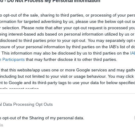
o -
Do Not Process My Personal Information
υ οδήγησε σε ένα βήμα πριν βγούμε από την ευρωζώνη, σε
υ ΠΑΣΟΚ του 40% που πήγε στο 13%, στους
to opt-out of the sale, sharing to third parties, or processing of your per
αναρωτήθηκε
«σε αυτό τον μύλο της τοξικότητας, εσείς
formation for targeted advertising by us, please use the below opt-out s
ρόταση δυσπιστίας μαζί με εκείνους που σας κυνηγούσαν
r selection. Please note that after your opt-out request is processed y
eing interest-based ads based on personal information utilized by us or
ια, σας έδερναν, σας φώναζαν προδότες; Και με αυτούς
disclosed to third parties prior to your opt-out. You may separately opt-
 για να ρίξετε τον Μητσοτάκη! Χωρίς να σέβεστε τον
losure of your personal information by third parties on the IAB’s list of
τας
«είναι εξαιρετικά λυπηρό το ΠΑΣΟΚ που έβαλε πλάτη
. This information may also be disclosed by us to third parties on the
IA
Participants
that may further disclose it to other third parties.
ογράφει μια πρόταση μαζί με την κυρία Κωνσταντοπούλου
ην ΔτΠ, όταν έπρεπε να ψηφιστεί το Μνημόνιο για να μην
 that this website/app uses one or more Google services and may gath
including but not limited to your visit or usage behaviour. You may click 
χμή κράτησε όλη την Βουλή εδώ, κοιμόμαστε στα
 to Google and its third-party tags to use your data for below specifi
ην δραχμή. Με αυτή την κυρία Κωνσταντοπούλου
ogle consent section.
 δεν ντρέπεστε, δεν ντραπήκατε τους εαυτός σας και την
πολιτική δεν ξέρετε. Γι’ αυτό και τα μόνα κόμματα που
l Data Processing Opt Outs
. Βελόπουλου και της κυρίας Κωνσταντοπούλου επειδή
o opt-out of the Sharing of my personal data.
θάλπει και υποδαυλίζει, ένα συστημικό κόμμα, με
In
χι δεν μπορεί να κερδίσει αλλά θα χάνει…»