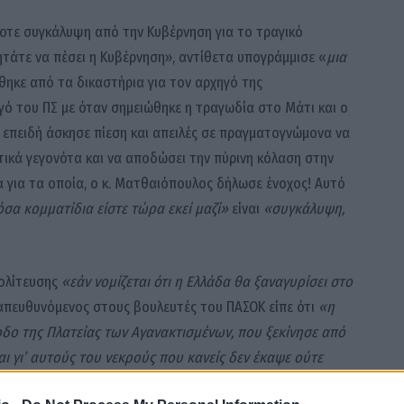
οτε συγκάλυψη από την Κυβέρνηση για το τραγικό
ητάτε να πέσει η Κυβέρνηση», αντίθετα υπογράμμισε «
μια
ρίθηκε από τα δικαστήρια για τον αρχηγό της
ό του ΠΣ με όταν σημειώθηκε η τραγωδία στο Μάτι και ο
 επειδή άσκησε πίεση και απειλές σε πραγματογνώμονα να
ικά γεγονότα και να αποδώσει την πύρινη κόλαση στην
 για τα οποία, ο κ. Ματθαιόπουλος δήλωσε ένοχος! Αυτό
όσα κομματίδια είστε τώρα εκεί μαζί»
είναι
«συγκάλυψη,
πολίτευσης
«εάν νομίζεται ότι η Ελλάδα θα ξαναγυρίσει στο
απευθυνόμενος στους βουλευτές του ΠΑΣΟΚ είπε ότι
«η
οδο της Πλατείας των Αγανακτισμένων, που ξεκίνησε από
ι γι’ αυτούς του νεκρούς που κανείς δεν έκαψε ούτε
ε το Κίνημα των Αγανακτισμένων έκαναν κατάληψη της