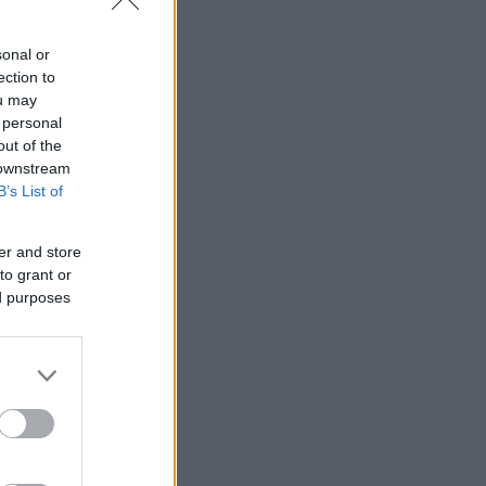
sonal or
ection to
ou may
 personal
out of the
 downstream
B’s List of
er and store
to grant or
ed purposes