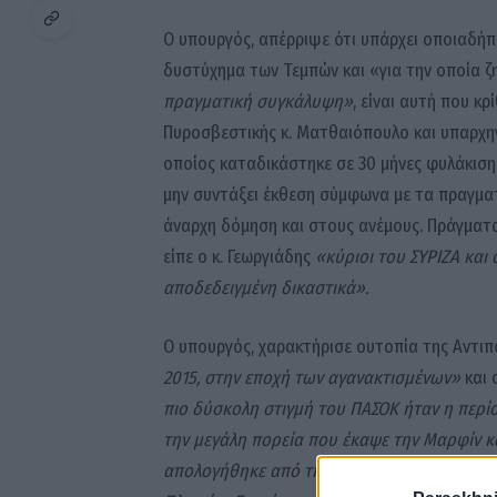
Ο υπουργός, απέρριψε ότι υπάρχει οποιαδήπ
δυστύχημα των Τεμπών και «για την οποία ζ
πραγματική συγκάλυψη»
, είναι αυτή που κ
Πυροσβεστικής κ. Ματθαιόπουλο και υπαρχηγ
οποίος καταδικάστηκε σε 30 μήνες φυλάκιση
μην συντάξει έκθεση σύμφωνα με τα πραγματ
άναρχη δόμηση και στους ανέμους. Πράγματα
είπε ο κ. Γεωργιάδης
«κύριοι του ΣΥΡΙΖΑ και 
αποδεδειγμένη δικαστικά».
Ο υπουργός, χαρακτήρισε ουτοπία της Αντι
2015, στην εποχή των αγανακτισμένων»
και 
πιο δύσκολη στιγμή του ΠΑΣΟΚ ήταν η περί
την μεγάλη πορεία που έκαψε την Μαρφίν κα
απολογήθηκε από την Αριστερά, και μετά μ