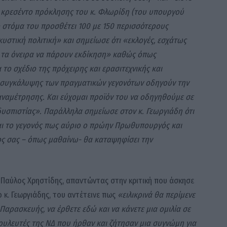
 το κρεσέντο πρόκλησης του κ. Φλωρίδη (του υπουργού
ο στόμα του προσθέτει 100 με 150 περισσότερους
κυστική πολιτική» και σημείωσε ότι «εκλογές, εσχάτως
α τα όνειρα να πάρουν εκδίκηση» καθώς όπως
το σχέδιο της πρόχειρης και ερασιτεχνικής και
 συγκάλυψης των πραγματικών γεγονότων οδηγούν την
αναμέτρησης. Και εύχομαι προϊόν του να οδηγηθούμε σε
δυσπιστίας». Παράλληλα σημείωσε στον κ. Γεωργιάδη ότι
ναι το γεγονός πως αύριο ο πρώην Πρωθυπουργός και
ς σας – όπως μαθαίνω- θα καταψηφίσει την
Παύλος Χρηστίδης, απαντώντας στην κριτική που άσκησε
 κ. Γεωργιάδης, του αντέτεινε πως
«ειλικρινά θα περίμενε
Παρασκευής, να έρθετε εδώ και να κάνετε μια ομιλία σε
ουλευτές της ΝΔ που ήρθαν και ζήτησαν μια συγνώμη για