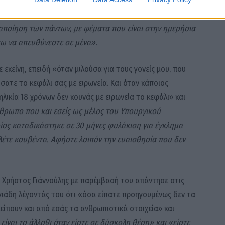
ο πρωί. Επειδή βγήκε στην δημοσιότητα το mail
ραποίηση των πάντων, με ψέματα που είναι στην ημερήσια
πω να απευθύνεστε σε μένα».
εκείνη, επειδή «όταν μιλούσα για τους γονείς μου, που
σατε το κεφάλι σας με ειρωνεία. Και όταν κάποιος
ηλικία 18 χρόνων δεν κουνάς με ειρωνεία το κεφάλι» και
άνθρωπο που και εσείς ως μέλος του Υπουργικού
ίος καταδικάστηκε σε 30 μήνες φυλάκιση για έγκλημα
λέτε κουβέντα. Αφήστε λοιπόν την ευαισθησία που δεν
 Χρήστος Γιάννούλης με παρέμβασή του απάντησε στις
ιάδη λέγοντάς του ότι «όσα είπατε προηγουμένως δεν τα
κλείπουν και από εσάς τα ανθρωπιστικά στοιχεία» και
 είναι το άλλοθι όταν είστε σε δύσκολη θέση» και «είστε