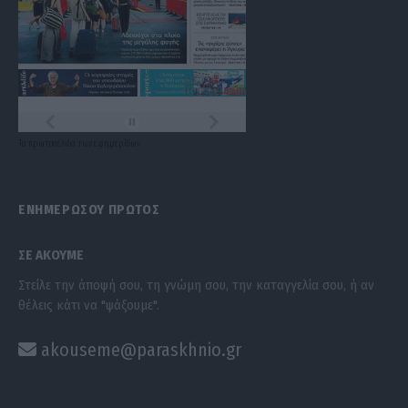
Τα
πρωτοσέλιδα
των
εφημερίδων
ΕΝΗΜΕΡΩΣΟΥ ΠΡΩΤΟΣ
ΣΕ ΑΚΟΥΜΕ
Στείλε την άποψή σου, τη γνώμη σου, την καταγγελία σου, ή αν
θέλεις κάτι να "ψάξουμε".
akouseme@paraskhnio.gr