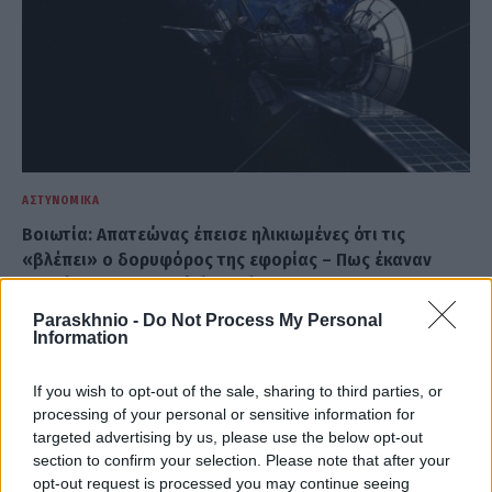
ΑΣΤΥΝΟΜΙΚΆ
Βοιωτία: Απατεώνας έπεισε ηλικιωμένες ότι τις
«βλέπει» ο δορυφόρος της εφορίας – Πως έκαναν
φτερά 400.000 ευρώ (Video)
ΑΝΑΡΤΗΘΗΚΕ ΑΠΟ
DKATSAMADOU
9 ΑΥΓΟΎΣΤΟΥ 2026
Paraskhnio -
Do Not Process My Personal
Information
If you wish to opt-out of the sale, sharing to third parties, or
processing of your personal or sensitive information for
targeted advertising by us, please use the below opt-out
section to confirm your selection. Please note that after your
opt-out request is processed you may continue seeing