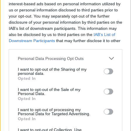
interest-based ads based on personal information utilized by
us or personal information disclosed to third parties prior to
your opt-out. You may separately opt-out of the further
disclosure of your personal information by third parties on the
IAB’s list of downstream participants. This information may
also be disclosed by us to third parties on the
IAB’s List of
Downstream Participants
that may further disclose it to other
ΑΣΤΥΝΟΜΙΚΆ
third parties.
Αθηνών – Σουνίου: Ακόμη μία αναστροφή, ακόμη ένα
Please note that this website/app uses one or more Google
τροχαίο – Τραυματίες αστυνομικοί της ΔΙΑΣ (Video)
Personal Data Processing Opt Outs
services and may gather and store information including but
ΑΝΑΡΤΗΘΗΚΕ ΑΠΟ
DKATSAMADOU
8 ΑΥΓΟΎΣΤΟΥ 2026
not limited to your visit or usage behaviour. You may click to
I want to opt-out of the Sharing of my
personal data.
grant or deny consent to Google and its third-party tags to
Opted In
use your data for below specified purposes in below Google
consent section.
I want to opt-out of the Sale of my
Personal Data.
Opted In
I want to opt-out of processing my
Personal Data for Targeted Advertising.
Opted In
I want to opt-out of Collection, Use,