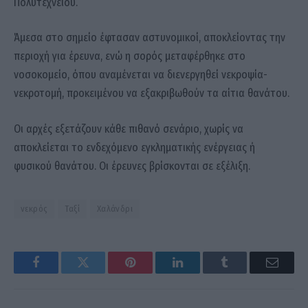
Πολυτεχνείου.
Άμεσα στο σημείο έφτασαν αστυνομικοί, αποκλείοντας την
περιοχή για έρευνα, ενώ η σορός μεταφέρθηκε στο
νοσοκομείο, όπου αναμένεται να διενεργηθεί νεκροψία-
νεκροτομή, προκειμένου να εξακριβωθούν τα αίτια θανάτου.
Οι αρχές εξετάζουν κάθε πιθανό σενάριο, χωρίς να
αποκλείεται το ενδεχόμενο εγκληματικής ενέργειας ή
φυσικού θανάτου. Οι έρευνες βρίσκονται σε εξέλιξη.
νεκρός
Ταξί
Χαλάνδρι
Facebook
Twitter
Pinterest
LinkedIn
Tumblr
Email