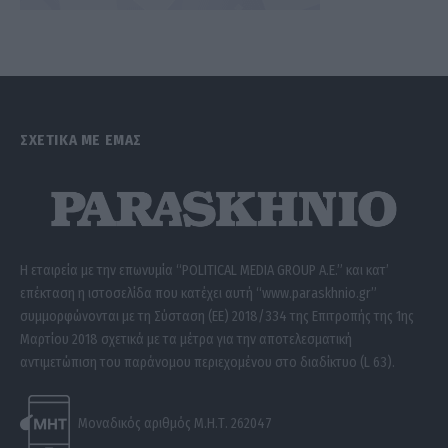
ΣΧΕΤΙΚΑ ΜΕ ΕΜΑΣ
Η εταιρεία με την επωνυμία “POLITICAL MEDIA GROUP A.E.” και κατ’
επέκταση η ιστοσελίδα που κατέχει αυτή “www.paraskhnio.gr”
συμμορφώνονται με τη Σύσταση (ΕΕ) 2018/334 της Επιτροπής της 1ης
Μαρτίου 2018 σχετικά με τα μέτρα για την αποτελεσματική
αντιμετώπιση του παράνομου περιεχομένου στο διαδίκτυο (L 63).
Μοναδικός αριθμός Μ.Η.Τ. 262047