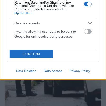
Retention, Sale, and/or Sharing of my
Personal Data that Is Unrelated with the
Purposes for which it was collected.
Opted Out
ΑΣΤΥΝΟΜΙΚΆ
Google consents
Τραγωδία στην Πάρο: Νεκρό 4χρονο αγοράκι σε πισίνα
I want to allow my user data to be sent to
beach bar – Προσήχθησαν ιδιοκτήτης και γονείς
Google for online advertising purposes.
ΑΝΑΡΤΗΘΗΚΕ ΑΠΟ
DKATSAMADOU
8 ΑΥΓΟΎΣΤΟΥ 2026
CONFIRM
Data Deletion
Data Access
Privacy Policy