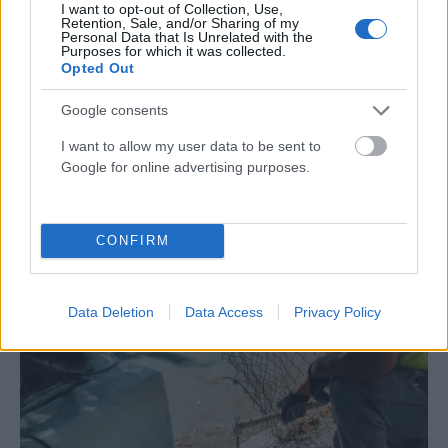
I want to opt-out of Collection, Use,
Retention, Sale, and/or Sharing of my
Personal Data that Is Unrelated with the
Purposes for which it was collected.
Opted Out
Google consents
ΑΥΤΟΔΙΟΊΚΗΣΗ
I want to allow my user data to be sent to
43 σχολικές αυλές του Δήμου Αθηναίων γίνονται πιο
Google for online advertising purposes.
πράσινες και πιο δροσερές (photos)
ΑΝΑΡΤΗΘΗΚΕ ΑΠΟ
ΓΙΆΝΝΗΣ ΚΟΝΤΟΓΕΏΡΓΟΣ
5 ΑΥΓΟΎΣΤΟΥ 2026
CONFIRM
Data Deletion
Data Access
Privacy Policy