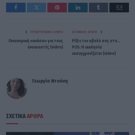
Facebook
Twitter
Pinterest
LinkedIn
Tumblr
Email
ΠΡΟΗΓΟΎΜΕΝΟ ΆΡΘΡΟ
ΕΠΌΜΕΝΟ ΆΡΘΡΟ
Οικονομική «ανάσα» για τους
Ρίξτε τον οβολό σας στο…
ενοικιαστές (video)
POS: Η εκκλησία
εκσυγχρονίζεται (video)
Γεωργία Ντούνη
ΣΧΕΤΙΚΑ
ΑΡΘΡΑ