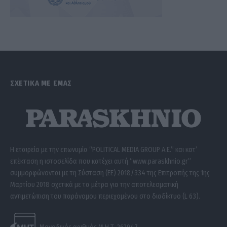
ΣΧΕΤΙΚΑ ΜΕ ΕΜΑΣ
Η εταιρεία με την επωνυμία “POLITICAL MEDIA GROUP A.E.” και κατ’
επέκταση η ιστοσελίδα που κατέχει αυτή “www.paraskhnio.gr”
συμμορφώνονται με τη Σύσταση (ΕΕ) 2018/334 της Επιτροπής της 1ης
Μαρτίου 2018 σχετικά με τα μέτρα για την αποτελεσματική
αντιμετώπιση του παράνομου περιεχομένου στο διαδίκτυο (L 63).
Μοναδικός αριθμός Μ.Η.Τ. 262047