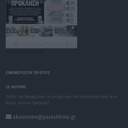
Τα
πρωτοσέλιδα
των
εφημερίδων
ΕΝΗΜΕΡΩΣΟΥ ΠΡΩΤΟΣ
ΣΕ ΑΚΟΥΜΕ
Στείλε την άποψή σου, τη γνώμη σου, την καταγγελία σου, ή αν
θέλεις κάτι να "ψάξουμε".
akouseme@paraskhnio.gr