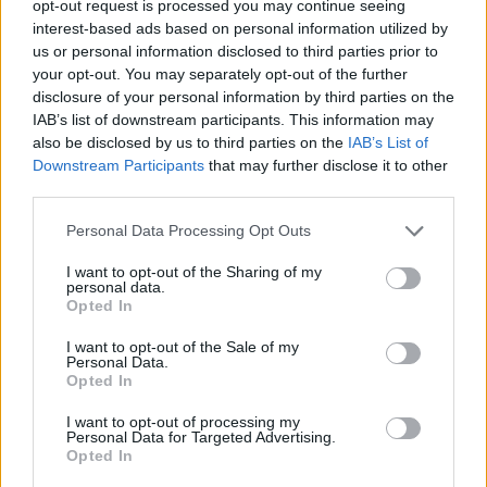
opt-out request is processed you may continue seeing
interest-based ads based on personal information utilized by
us or personal information disclosed to third parties prior to
your opt-out. You may separately opt-out of the further
disclosure of your personal information by third parties on the
IAB’s list of downstream participants. This information may
also be disclosed by us to third parties on the
IAB’s List of
Downstream Participants
that may further disclose it to other
third parties.
ΑΥΤΟΔΙΟΊΚΗΣΗ
Νίκος Χαρδαλιάς: «Μηδενική ανοχή και σε νομικό
Please note that this website/app uses one or more Google
Personal Data Processing Opt Outs
επίπεδο για τους υπαίτιους της πυρκαγιάς στη Δυτική
services and may gather and store information including but
Αττική»
not limited to your visit or usage behaviour. You may click to
I want to opt-out of the Sharing of my
personal data.
grant or deny consent to Google and its third-party tags to
ΑΝΑΡΤΗΘΗΚΕ ΑΠΟ
ΓΙΆΝΝΗΣ ΚΟΝΤΟΓΕΏΡΓΟΣ
5 ΑΥΓΟΎΣΤΟΥ 2026
Opted In
use your data for below specified purposes in below Google
consent section.
I want to opt-out of the Sale of my
Personal Data.
Opted In
I want to opt-out of processing my
Personal Data for Targeted Advertising.
Opted In