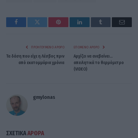
Facebook
Twitter
Pinterest
LinkedIn
Tumblr
Email
ΠΡΟΗΓΟΎΜΕΝΟ ΆΡΘΡΟ
ΕΠΌΜΕΝΟ ΆΡΘΡΟ
Τα δάση που είχε η Λέσβος πριν
Αρχίζει να ανεβαίνει…
από εκατομμύρια χρόνια
απειλητικά το θερμόμετρο
(VIDEO)
gmylonas
ΣΧΕΤΙΚΑ
ΑΡΘΡΑ