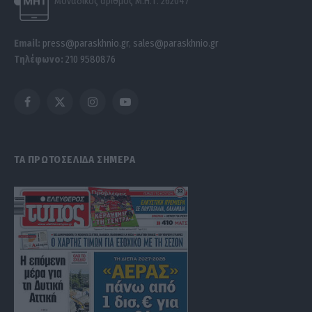
Μοναδικός αριθμός Μ.Η.Τ. 262047
Email:
press@paraskhnio.gr
,
sales@paraskhnio.gr
Τηλέφωνο:
210 9580876
Facebook
X
Instagram
YouTube
(Twitter)
ΤΑ ΠΡΩΤΟΣΕΛΙΔΑ ΣΗΜΕΡΑ