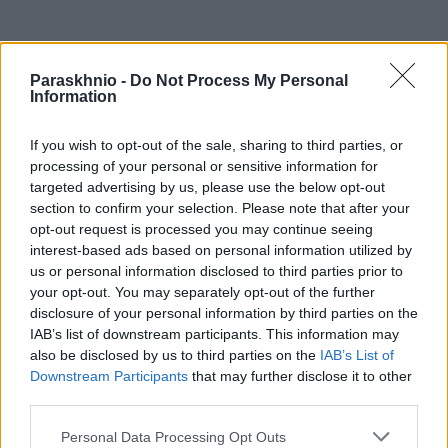
Paraskhnio -
Do Not Process My Personal
Information
If you wish to opt-out of the sale, sharing to third parties, or
processing of your personal or sensitive information for
targeted advertising by us, please use the below opt-out
section to confirm your selection. Please note that after your
opt-out request is processed you may continue seeing
interest-based ads based on personal information utilized by
us or personal information disclosed to third parties prior to
ΕΛΛΆΔΑ
your opt-out. You may separately opt-out of the further
Τραγωδία στο Γουδί: Νεκρή 53χρονη μετά από πτώση
disclosure of your personal information by third parties on the
από τον 5ο όροφο
IAB’s list of downstream participants. This information may
also be disclosed by us to third parties on the
IAB’s List of
ΑΝΑΡΤΗΘΗΚΕ ΑΠΟ
ΣΤΈΛΛΑ ΛΊΤΑΙΝΑ
7 ΑΥΓΟΎΣΤΟΥ 2026
Downstream Participants
that may further disclose it to other
third parties.
Please note that this website/app uses one or more Google
Personal Data Processing Opt Outs