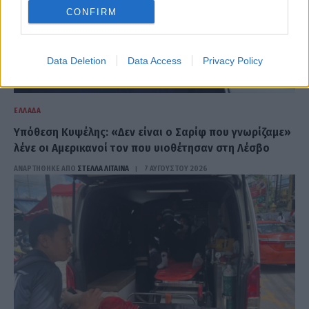
CONFIRM
Data Deletion
Data Access
Privacy Policy
ΕΛΛΆΔΑ
Υπόθεση Κυψέλης: «Δεν είναι ο Σαρίφ που γνωρίζαμε»
λένε οι Αμερικανοί τον που υιοθέτησαν στη Λέσβο
ΑΝΑΡΤΗΘΗΚΕ ΑΠΟ
ΣΤΈΛΛΑ ΛΊΤΑΙΝΑ
7 ΑΥΓΟΎΣΤΟΥ 2026