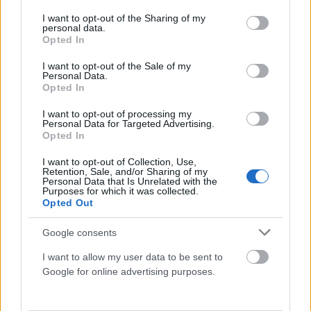
services and may gather and store information including but
not limited to your visit or usage behaviour. You may click to
I want to opt-out of the Sharing of my
personal data.
grant or deny consent to Google and its third-party tags to
Opted In
use your data for below specified purposes in below Google
consent section.
I want to opt-out of the Sale of my
Personal Data.
Opted In
I want to opt-out of processing my
Personal Data for Targeted Advertising.
Opted In
ΕΛΛΆΔΑ
I want to opt-out of Collection, Use,
Retention, Sale, and/or Sharing of my
Υπόθεση Marfin: Στον εισαγγελέα σήμερα η 46χρονη
Personal Data that Is Unrelated with the
κατηγορούμενη, η πρώτη νύχτα στη ΓΑΔΑ (VIDEO)
Purposes for which it was collected.
Opted Out
ΑΝΑΡΤΗΘΗΚΕ ΑΠΟ
ΣΤΈΛΛΑ ΛΊΤΑΙΝΑ
7 ΑΥΓΟΎΣΤΟΥ 2026
Google consents
I want to allow my user data to be sent to
Google for online advertising purposes.