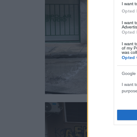
I want t
Opted 
I want 
Advertis
Opted 
I want t
of my P
was col
Opted 
Google 
I want t
purpose