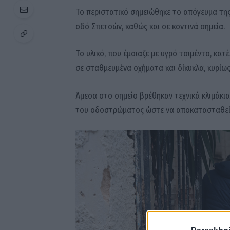
Το περιστατικό σημειώθηκε το απόγευμα της 
οδό Σπετσών, καθώς και σε κοντινά σημεία.
Το υλικό, που έμοιαζε με υγρό τσιμέντο, κα
σε σταθμευμένα οχήματα και δίκυκλα, κυρίω
Άμεσα στο σημείο βρέθηκαν τεχνικά κλιμάκια
του οδοστρώματος ώστε να αποκατασταθεί 