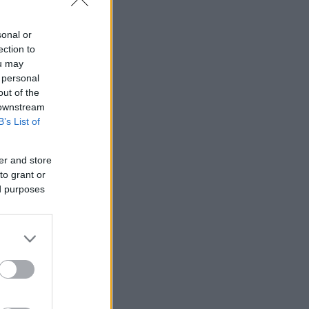
sonal or
ection to
ou may
 personal
out of the
 downstream
B’s List of
er and store
to grant or
ed purposes