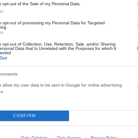
o opt-out of the Sale of my Personal Data.
In
to opt-out of processing my Personal Data for Targeted
ing.
In
o opt-out of Collection, Use, Retention, Sale, and/or Sharing
ersonal Data that Is Unrelated with the Purposes for which it
lected.
Out
consents
o allow my user data to be sent to Google for online advertising
s.
CONFIRM
Data Deletion
Data Access
Privacy Policy