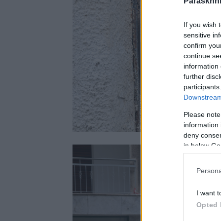
Paraskhni
If you wish 
sensitive in
confirm you
continue se
information 
further disc
participants
Downstream 
Please note
information 
deny consent
in below Go
Persona
I want t
Opted 