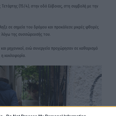
Τετάρτης (15/4), στην οδό Εύβοιας, στη συμβολή με την
τέληξε σε σημεία του δρόμου και προκάλεσε μικρές φθορές
ς λόγω της συσσώρευσής του.
 και μηχανικοί, ενώ συνεργεία προχώρησαν σε καθαρισμό
η κυκλοφορία.