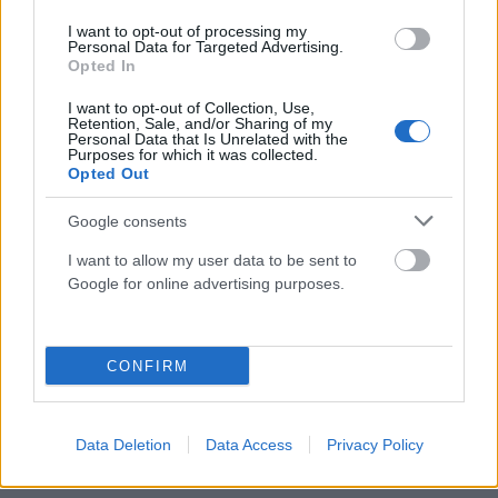
I want to opt-out of processing my
Personal Data for Targeted Advertising.
Opted In
ΑΠΌΨΕΙΣ
I want to opt-out of Collection, Use,
Η Βουλή των 52 ανεξαρτήτων: σύμπτωμα παρακμής
Retention, Sale, and/or Sharing of my
Personal Data that Is Unrelated with the
του κομματικού συστήματος;
Purposes for which it was collected.
Opted Out
ΑΝΑΡΤΗΘΗΚΕ ΑΠΟ
NEWSROOM
7 ΑΥΓΟΎΣΤΟΥ 2026
Google consents
I want to allow my user data to be sent to
Google for online advertising purposes.
CONFIRM
Data Deletion
Data Access
Privacy Policy