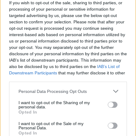
If you wish to opt-out of the sale, sharing to third parties, or
processing of your personal or sensitive information for
targeted advertising by us, please use the below opt-out
section to confirm your selection. Please note that after your
opt-out request is processed you may continue seeing
interest-based ads based on personal information utilized by
ΑΠΌΨΕΙΣ
us or personal information disclosed to third parties prior to
your opt-out. You may separately opt-out of the further
Η ελληνική ελαιοπαραγωγή στην κλιματική κρίση: η
disclosure of your personal information by third parties on the
διπλή πρόκληση
IAB’s list of downstream participants. This information may
ΑΝΑΡΤΗΘΗΚΕ ΑΠΟ
NEWSROOM
7 ΑΥΓΟΎΣΤΟΥ 2026
also be disclosed by us to third parties on the
IAB’s List of
Downstream Participants
that may further disclose it to other
third parties.
Please note that this website/app uses one or more Google
Personal Data Processing Opt Outs
services and may gather and store information including but
not limited to your visit or usage behaviour. You may click to
I want to opt-out of the Sharing of my
personal data.
grant or deny consent to Google and its third-party tags to
Opted In
use your data for below specified purposes in below Google
consent section.
I want to opt-out of the Sale of my
Personal Data.
Opted In