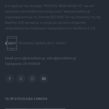
Η εταιρεία με την επωνυμία “POLITICAL MEDIA GROUP A.E.” και κατ’
επέκταση η ιστοσελίδα που κατέχει αυτή “www.paraskhnio.gr”
συμμορφώνονται με τη Σύσταση (ΕΕ) 2018/334 της Επιτροπής της 1ης
Μαρτίου 2018 σχετικά με τα μέτρα για την αποτελεσματική
αντιμετώπιση του παράνομου περιεχομένου στο διαδίκτυο (L 63).
Μοναδικός αριθμός Μ.Η.Τ. 262047
Email:
press@paraskhnio.gr
,
sales@paraskhnio.gr
Τηλέφωνο:
210 9580876
Facebook
X
Instagram
YouTube
(Twitter)
ΤΑ ΠΡΩΤΟΣΕΛΙΔΑ ΣΗΜΕΡΑ