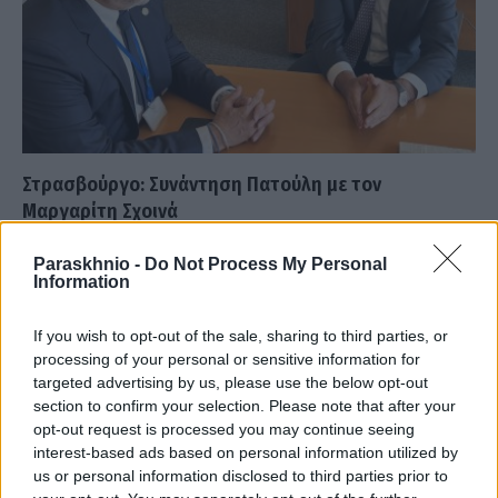
Στρασβούργο: Συνάντηση Πατούλη με τον
Μαργαρίτη Σχοινά
ΑΝΑΡΤΗΘΗΚΕ ΑΠΟ
MV
4 ΜΑΪ́ΟΥ 2022
Paraskhnio -
Do Not Process My Personal
Information
Σημαντικά θέματα που απασχολούν τις χώρες μέλη της
Ευρωπαϊκής Ένωσης και την Ευρωπαϊκή Τοπική Αυτοδιοίκηση
If you wish to opt-out of the sale, sharing to third parties, or
βρέθηκαν στο επίκεντρο της σημερινής…
processing of your personal or sensitive information for
targeted advertising by us, please use the below opt-out
section to confirm your selection. Please note that after your
opt-out request is processed you may continue seeing
interest-based ads based on personal information utilized by
us or personal information disclosed to third parties prior to