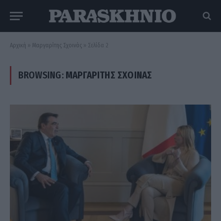
Αρχική
»
Μαργαρίτης Σχοινάς
»
Σελίδα 2
BROWSING:
ΜΑΡΓΑΡΊΤΗΣ ΣΧΟΙΝΆΣ