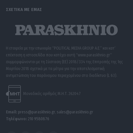
ΣΧΕΤΙΚΑ ΜΕ ΕΜΑΣ
Η εταιρεία με την επωνυμία “POLITICAL MEDIA GROUP A.E.” και κατ’
επέκταση η ιστοσελίδα που κατέχει αυτή “www.paraskhnio.gr”
συμμορφώνονται με τη Σύσταση (ΕΕ) 2018/334 της Επιτροπής της 1ης
Μαρτίου 2018 σχετικά με τα μέτρα για την αποτελεσματική
αντιμετώπιση του παράνομου περιεχομένου στο διαδίκτυο (L 63).
Μοναδικός αριθμός Μ.Η.Τ. 262047
Email:
press@paraskhnio.gr
,
sales@paraskhnio.gr
Τηλέφωνο:
210 9580876