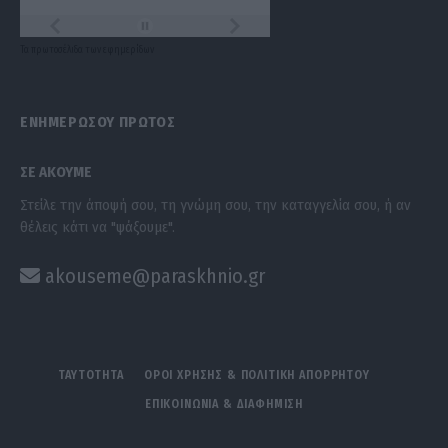
Τα
πρωτοσέλιδα
των
εφημερίδων
ΕΝΗΜΕΡΩΣΟΥ ΠΡΩΤΟΣ
ΣΕ ΑΚΟΥΜΕ
Στείλε την άποψή σου, τη γνώμη σου, την καταγγελία σου, ή αν
θέλεις κάτι να "ψάξουμε".
akouseme@paraskhnio.gr
ΤΑΥΤΟΤΗΤΑ
ΟΡΟΙ ΧΡΗΣΗΣ & ΠΟΛΙΤΙΚΗ ΑΠΟΡΡΗΤΟΥ
ΕΠΙΚΟΙΝΩΝΙΑ & ΔΙΑΦΗΜΙΣΗ