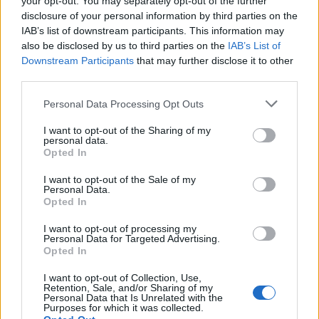
your opt-out. You may separately opt-out of the further
disclosure of your personal information by third parties on the
IAB’s list of downstream participants. This information may
also be disclosed by us to third parties on the
IAB’s List of
Downstream Participants
that may further disclose it to other
third parties.
Please note that this website/app uses one or more Google
Personal Data Processing Opt Outs
services and may gather and store information including but
Μαργαρίτης Σχοινάς: Οι κυρώσεις κατά της Ρωσίας
not limited to your visit or usage behaviour. You may click to
I want to opt-out of the Sharing of my
πιθανόν να περιλαμβάνουν το πετρέλαιο
personal data.
grant or deny consent to Google and its third-party tags to
Opted In
ΑΝΑΡΤΗΘΗΚΕ ΑΠΟ
MV
9 ΑΠΡΙΛΊΟΥ 2022
use your data for below specified purposes in below Google
consent section.
I want to opt-out of the Sale of my
Η ΕΕ βρίσκεται πιο κοντά στον Ευρωπαϊκό Στρατό από ό,τι πριν
Personal Data.
τον πόλεμο στην Ουκρανία, αποκάλυψε στο Φόρουμ των
Opted In
Δελφών…
I want to opt-out of processing my
Personal Data for Targeted Advertising.
Opted In
I want to opt-out of Collection, Use,
Retention, Sale, and/or Sharing of my
Personal Data that Is Unrelated with the
Purposes for which it was collected.