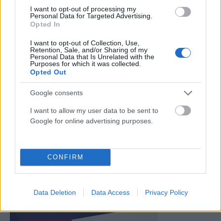
I want to opt-out of processing my
Personal Data for Targeted Advertising.
Opted In
I want to opt-out of Collection, Use,
Retention, Sale, and/or Sharing of my
Personal Data that Is Unrelated with the
Purposes for which it was collected.
Συνάντηση Κώτσηρα – Τζιτζικώστα: Τι συζήτησαν οι
Opted Out
δυο τους
Google consents
ΑΝΑΡΤΗΘΗΚΕ ΑΠΟ
CHRISTOSGAN
11 ΙΟΥΝΊΟΥ 2021
I want to allow my user data to be sent to
Τα θέματα της επιτάχυνσης απονομής της δικαιοσύνης μέσω της
Google for online advertising purposes.
ψηφιοποίησης και της εξασφάλισης της προσβασιμότητας των
ατόμων με αναπηρία στα…
CONFIRM
Data Deletion
Data Access
Privacy Policy