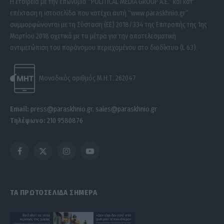
Η εταιρεία με την επωνυμία “POLITICAL MEDIA GROUP A.E.” και κατ’
επέκταση η ιστοσελίδα που κατέχει αυτή “www.paraskhnio.gr”
συμμορφώνονται με τη Σύσταση (ΕΕ) 2018/334 της Επιτροπής της 1ης
Μαρτίου 2018 σχετικά με τα μέτρα για την αποτελεσματική
αντιμετώπιση του παράνομου περιεχομένου στο διαδίκτυο (L 63).
Μοναδικός αριθμός Μ.Η.Τ. 262047
Email:
press@paraskhnio.gr
,
sales@paraskhnio.gr
Τηλέφωνο:
210 9580876
Facebook
X
Instagram
YouTube
(Twitter)
ΤΑ ΠΡΩΤΟΣΕΛΙΔΑ ΣΗΜΕΡΑ