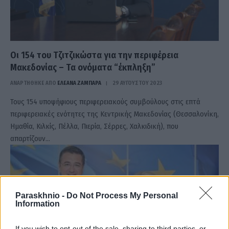
Οι 154 του Τζιτζικώστα για την περιφέρεια
Μακεδονίας – Τα ονόματα “έκπληξη”
ΑΝΑΡΤΗΘΗΚΕ ΑΠΟ
ΕΛΕΑΝΑ ΖΑΜΠΑΡΑ
29 ΑΥΓΟΎΣΤΟΥ 2023
Τους 154 υποψήφιους περιφερειακούς συμβούλους στις επτά
περιφερειακές ενότητες της Κεντρικής Μακεδονίας (Θεσσαλονίκη,
Ημαθία, Κιλκίς, Πέλλα, Πιερία, Σέρρες, Χαλκιδική), που
απαρτίζουν…
Paraskhnio -
Do Not Process My Personal
Information
If you wish to opt-out of the sale, sharing to third parties, or