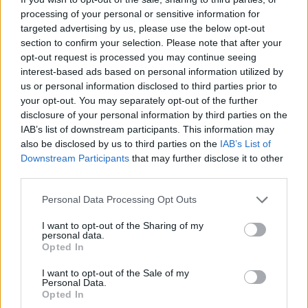
processing of your personal or sensitive information for
targeted advertising by us, please use the below opt-out
section to confirm your selection. Please note that after your
opt-out request is processed you may continue seeing
interest-based ads based on personal information utilized by
us or personal information disclosed to third parties prior to
Συνάντηση Απόστολου Τζιτζικώστα με την
your opt-out. You may separately opt-out of the further
Ούρσουλα φον ντερ Λάιεν
disclosure of your personal information by third parties on the
IAB’s list of downstream participants. This information may
ΑΝΑΡΤΗΘΗΚΕ ΑΠΟ
ΕΛΕΑΝΑ ΖΑΜΠΑΡΑ
7 ΙΟΥΛΊΟΥ 2023
also be disclosed by us to third parties on the
IAB’s List of
Θέματα πολιτικής συνοχής, βέλτιστης αξιοποίησης των
Downstream Participants
that may further disclose it to other
ευρωπαϊκών πόρων από τις Περιφέρειες και τους Δήμους της
third parties.
Ευρώπης και έργων που γίνονται…
Please note that this website/app uses one or more Google
Personal Data Processing Opt Outs
services and may gather and store information including but
not limited to your visit or usage behaviour. You may click to
I want to opt-out of the Sharing of my
personal data.
grant or deny consent to Google and its third-party tags to
Opted In
use your data for below specified purposes in below Google
consent section.
I want to opt-out of the Sale of my
Personal Data.
Opted In