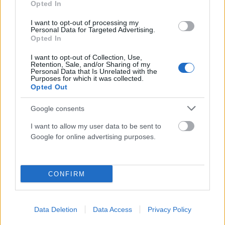
Opted In
I want to opt-out of processing my
Personal Data for Targeted Advertising.
Opted In
I want to opt-out of Collection, Use,
Retention, Sale, and/or Sharing of my
Personal Data that Is Unrelated with the
Purposes for which it was collected.
Opted Out
Google consents
Τελικά εμείς δεν κάνουμε τη δουλειά μας, ή…
I want to allow my user data to be sent to
ΑΝΑΡΤΗΘΗΚΕ ΑΠΟ
ΊΩΝ ΠΑΠΑΔΆΚΗΣ
18 ΙΟΥΛΊΟΥ 2024
Google for online advertising purposes.
ΙΩΝ ΠΑΠΑΔΑΚΗΣ
CONFIRM
Data Deletion
Data Access
Privacy Policy