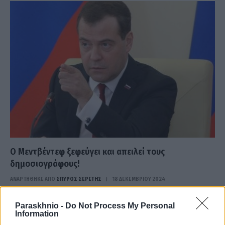
Ο Μεντβέντεφ ξεφεύγει και απειλεί τους
δημοσιογράφους!
ΑΝΑΡΤΗΘΗΚΕ ΑΠΟ
ΣΠΎΡΟΣ ΣΕΡΈΤΗΣ
18 ΔΕΚΕΜΒΡΊΟΥ 2024
«Άθλια τσακάλια, να προσέχετε! Είστε στρατιωτικοί στόχοι»,
Paraskhnio -
Do Not Process My Personal
γράφει σε ανάρτησή του
Information