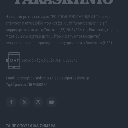
Η εταιρεία με την επωνυμία “POLITICAL MEDIA GROUP A.E.” και κατ’
επέκταση η ιστοσελίδα που κατέχει αυτή “www.paraskhnio.gr”
συμμορφώνονται με τη Σύσταση (ΕΕ) 2018/334 της Επιτροπής της 1ης
Μαρτίου 2018 σχετικά με τα μέτρα για την αποτελεσματική
αντιμετώπιση του παράνομου περιεχομένου στο διαδίκτυο (L 63).
Μοναδικός αριθμός Μ.Η.Τ. 262047
Email:
press@paraskhnio.gr
,
sales@paraskhnio.gr
Τηλέφωνο:
210 9580876
Facebook
X
Instagram
YouTube
(Twitter)
ΤΑ ΠΡΩΤΟΣΕΛΙΔΑ ΣΗΜΕΡΑ