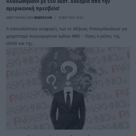
«λαδώθηκαν» με 550 εκατ. δολάρια από την
αμερικανική πρεσβεία!
ΑΝΑΡΤΗΘΗΚΕ ΑΠΟ
NEWSROOM
11 ΜΑΡΤΊΟΥ 2025
Τι αποκαλύπτουν αναφορές των εν Αθήναις Ρεπουμπλικάνων για
χρηματισμό συγκεκριμένου ομίλου ΜΜΕ – Ποιος ο ρόλος της
USAID και της…