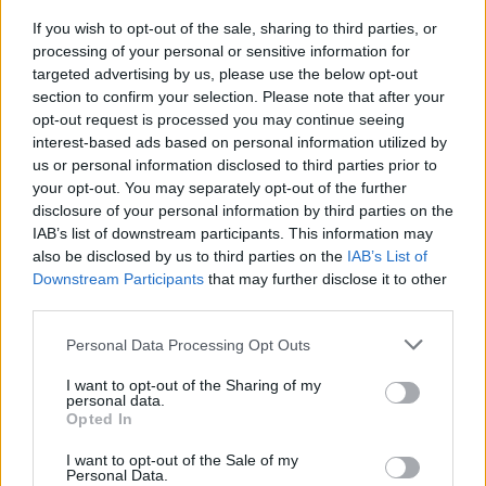
If you wish to opt-out of the sale, sharing to third parties, or
processing of your personal or sensitive information for
targeted advertising by us, please use the below opt-out
section to confirm your selection. Please note that after your
opt-out request is processed you may continue seeing
interest-based ads based on personal information utilized by
us or personal information disclosed to third parties prior to
your opt-out. You may separately opt-out of the further
disclosure of your personal information by third parties on the
IAB’s list of downstream participants. This information may
also be disclosed by us to third parties on the
IAB’s List of
Downstream Participants
that may further disclose it to other
Μεγάλη «φυγή» δημοσιογράφων από τη
third parties.
Θεσσαλονίκη στην Αθήνα
Please note that this website/app uses one or more Google
Personal Data Processing Opt Outs
services and may gather and store information including but
ΑΝΑΡΤΗΘΗΚΕ ΑΠΟ
GMYLONAS
2 ΝΟΕΜΒΡΊΟΥ 2024
not limited to your visit or usage behaviour. You may click to
I want to opt-out of the Sharing of my
personal data.
Τα ζητήματα που «καίνε» τον κλάδο στη συμπρωτεύουσα
grant or deny consent to Google and its third-party tags to
Opted In
use your data for below specified purposes in below Google
consent section.
I want to opt-out of the Sale of my
Personal Data.