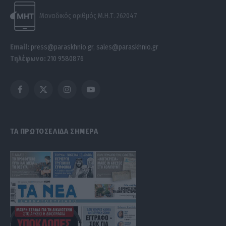
Μοναδικός αριθμός Μ.Η.Τ. 262047
Email:
press@paraskhnio.gr
,
sales@paraskhnio.gr
Τηλέφωνο:
210 9580876
Facebook
X
Instagram
YouTube
(Twitter)
ΤΑ ΠΡΩΤΟΣΕΛΙΔΑ ΣΗΜΕΡΑ