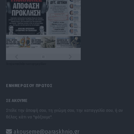
Τα
πρωτοσέλιδα
των
εφημερίδων
ΕΝΗΜΕΡΩΣΟΥ ΠΡΩΤΟΣ
ΣΕ ΑΚΟΥΜΕ
Στείλε την άποψή σου, τη γνώμη σου, την καταγγελία σου, ή αν
θέλεις κάτι να "ψάξουμε".
akouseme@paraskhnio.gr