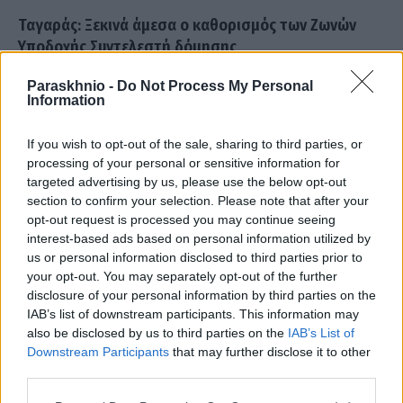
Ταγαράς: Ξεκινά άμεσα ο καθορισμός των Ζωνών
Υποδοχής Συντελεστή δόμησης
ΑΝΑΡΤΗΘΗΚΕ ΑΠΟ
GMYLONAS
4 ΙΑΝΟΥΑΡΊΟΥ 2022
Paraskhnio -
Do Not Process My Personal
Information
Στην τελική ευθεία μπαίνει μια πολύ σημαντική πολεοδομική
μεταρρύθμιση από το υπουργείο Περιβάλλοντος και Ενέργειας,
If you wish to opt-out of the sale, sharing to third parties, or
καθώς ξεκινούν άμεσα οι διαγωνισμοί…
processing of your personal or sensitive information for
targeted advertising by us, please use the below opt-out
section to confirm your selection. Please note that after your
opt-out request is processed you may continue seeing
interest-based ads based on personal information utilized by
us or personal information disclosed to third parties prior to
your opt-out. You may separately opt-out of the further
disclosure of your personal information by third parties on the
IAB’s list of downstream participants. This information may
also be disclosed by us to third parties on the
IAB’s List of
Downstream Participants
that may further disclose it to other
third parties.
Please note that this website/app uses one or more Google