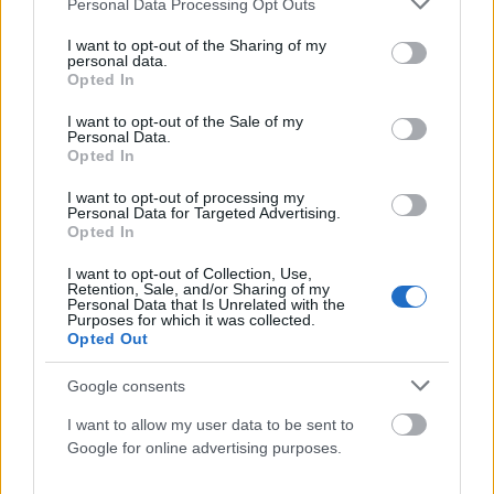
Personal Data Processing Opt Outs
services and may gather and store information including but
Ταγαράς: Παράταση για τη βεβαίωση μηχανικού
not limited to your visit or usage behaviour. You may click to
I want to opt-out of the Sharing of my
personal data.
grant or deny consent to Google and its third-party tags to
ΑΝΑΡΤΗΘΗΚΕ ΑΠΟ
CHRISTOSGAN
29 ΣΕΠΤΕΜΒΡΊΟΥ 2021
Opted In
use your data for below specified purposes in below Google
Απαντώντας σε ερώτηση του ΑΠΕ-ΜΠΕ, ο υφυπουργός ΠΕΝ,
consent section.
I want to opt-out of the Sale of my
αρμόδιος για θέματα Χωροταξίας και Αστικού Περιβάλλοντος,
Personal Data.
Opted In
Νίκος Ταγαράς, δηλώνει ότι θα…
I want to opt-out of processing my
Personal Data for Targeted Advertising.
Opted In
I want to opt-out of Collection, Use,
Retention, Sale, and/or Sharing of my
Personal Data that Is Unrelated with the
Purposes for which it was collected.
Opted Out
Google consents
I want to allow my user data to be sent to
Google for online advertising purposes.