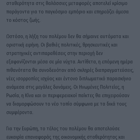
σταθερότητα στις θαλάσσιες μεταφορές αποτελεί κρίσιμο
παράγοντα για το παγκόσμιο εμπόριο και επηρεάζει άμεσα
το κόστος ζωής.
Ωστόσο, η λήξη του πολέμου δεν θα σήμαινε αυτόματα και
οριστική ειρήνη. Οι βαθιές πολιτικές, θρησκευτικές και
στρατηγικές αντιπαραθέσεις στην περιοχή δεν
εξαφανίζονται μέσα σε μία νύχτα. Αντίθετα, η επόμενη ημέρα
πιθανότατα θα συνοδευόταν από σκληρές διαπραγματεύσεις,
νέες ισορροπίες ισχύος και έντονο διπλωματικό παρασκήνιο
ανάμεσα στις μεγάλες δυνάμεις. Οι Ηνωμένες Πολιτείες, η
Ρωσία, η Κίνα και οι περιφερειακοί παίκτες θα επιχειρούσαν
να διαμορφώσουν το νέο τοπίο σύμφωνα με τα δικά τους
συμφέροντα.
Για την Ευρώπη, το τέλος του πολέμου θα αποτελούσε
ευκαιρία επαναφοράς της οικονομικής σταθερότητας και