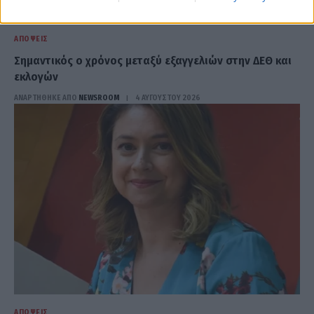
ΑΠΌΨΕΙΣ
Σημαντικός ο χρόνος μεταξύ εξαγγελιών στην ΔΕΘ και
εκλογών
ΑΝΑΡΤΗΘΗΚΕ ΑΠΟ
NEWSROOM
4 ΑΥΓΟΎΣΤΟΥ 2026
ΑΠΌΨΕΙΣ