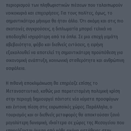
περιορισμού των πληθωριστικών πιέσεων που ταλαιπωρούν
νοικοκυριά και επιχειρήσεις. Για τους πολίτες, όμως, το
σημαντικότερο μήνυμα θα ήταν άλλο. Ότι ακόμη και στις πιο
σκοτεινές συγκρούσεις, η διπλωματία μπορεί τελικά να
αποδειχθεί ισχυρότερη από τα όπλα. Σε μια εποχή γεμάτη
αβεβαιότητα, φόβο και διεθνείς εντάσεις, η ειρήνη
εξακολουθεί να αποτελεί τη σημαντικότερη προϋπόθεση για
οικονομική ανάπτυξη, κοινωνική σταθερότητα και ανθρώπινη
ασφάλεια.
Η πιθανή αποκλιμάκωση θα επηρέαζε επίσης το
Μεταναστευτικό, καθώς μια παρατεταμένη πολεμική κρίση
στην περιοχή δημιουργεί πάντοτε νέα κύματα προσφύγων
και έντονη πίεση στις ευρωπαϊκές χώρες. Παράλληλα, ο
τουρισμός και οι διεθνείς μεταφορές θα αποκτούσαν ξανά
μεγαλύτερη δυναμική, ιδιαίτερα σε χώρες της Μεσογείου που
επηρεάζονται άμεσα από κάθε εικόνα αστάθειας στην