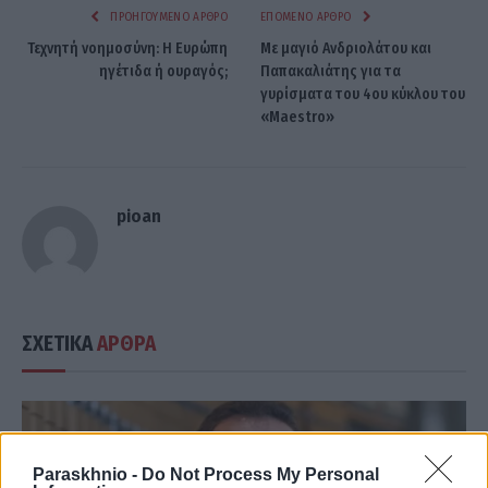
ΠΡΟΗΓΟΎΜΕΝΟ ΆΡΘΡΟ
ΕΠΌΜΕΝΟ ΆΡΘΡΟ
Τεχνητή νοημοσύνη: Η Ευρώπη
Με μαγιό Ανδριολάτου και
ηγέτιδα ή ουραγός;
Παπακαλιάτης για τα
γυρίσματα του 4ου κύκλου του
«Maestro»
pioan
ΣΧΕΤΙΚΑ
ΑΡΘΡΑ
Paraskhnio -
Do Not Process My Personal