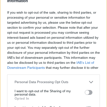
Information
If you wish to opt-out of the sale, sharing to third parties, or
processing of your personal or sensitive information for
targeted advertising by us, please use the below opt-out
section to confirm your selection. Please note that after your
opt-out request is processed you may continue seeing
interest-based ads based on personal information utilized by
us or personal information disclosed to third parties prior to
your opt-out. You may separately opt-out of the further
ΑΠΌΨΕΙΣ
disclosure of your personal information by third parties on the
IAB’s list of downstream participants. This information may
Τα δεδομένα της ζωής
also be disclosed by us to third parties on the
IAB’s List of
ΑΝΑΡΤΗΘΗΚΕ ΑΠΟ
NEWSROOM
6 ΑΥΓΟΎΣΤΟΥ 2026
Downstream Participants
that may further disclose it to other
third parties.
Please note that this website/app uses one or more Google
Personal Data Processing Opt Outs
services and may gather and store information including but
not limited to your visit or usage behaviour. You may click to
I want to opt-out of the Sharing of my
personal data.
grant or deny consent to Google and its third-party tags to
Opted In
use your data for below specified purposes in below Google
consent section.