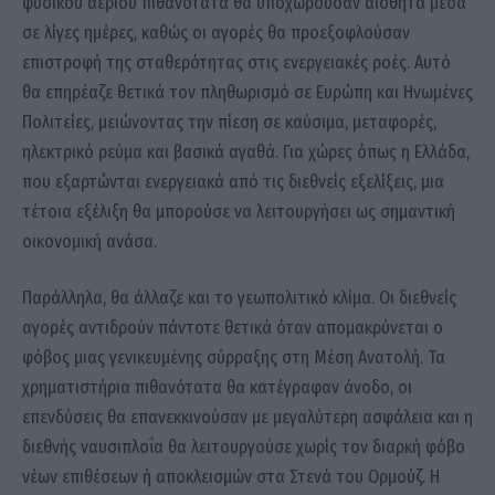
φυσικού αερίου πιθανότατα θα υποχωρούσαν αισθητά μέσα
σε λίγες ημέρες, καθώς οι αγορές θα προεξοφλούσαν
επιστροφή της σταθερότητας στις ενεργειακές ροές. Αυτό
θα επηρέαζε θετικά τον πληθωρισμό σε Ευρώπη και Ηνωμένες
Πολιτείες, μειώνοντας την πίεση σε καύσιμα, μεταφορές,
ηλεκτρικό ρεύμα και βασικά αγαθά. Για χώρες όπως η Ελλάδα,
που εξαρτώνται ενεργειακά από τις διεθνείς εξελίξεις, μια
τέτοια εξέλιξη θα μπορούσε να λειτουργήσει ως σημαντική
οικονομική ανάσα.
Παράλληλα, θα άλλαζε και το γεωπολιτικό κλίμα. Οι διεθνείς
αγορές αντιδρούν πάντοτε θετικά όταν απομακρύνεται ο
φόβος μιας γενικευμένης σύρραξης στη Μέση Ανατολή. Τα
χρηματιστήρια πιθανότατα θα κατέγραφαν άνοδο, οι
επενδύσεις θα επανεκκινούσαν με μεγαλύτερη ασφάλεια και η
διεθνής ναυσιπλοΐα θα λειτουργούσε χωρίς τον διαρκή φόβο
νέων επιθέσεων ή αποκλεισμών στα Στενά του Ορμούζ. Η