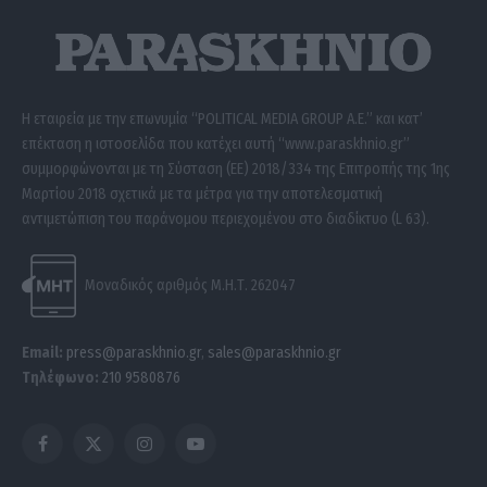
Η εταιρεία με την επωνυμία “POLITICAL MEDIA GROUP A.E.” και κατ’
επέκταση η ιστοσελίδα που κατέχει αυτή “www.paraskhnio.gr”
συμμορφώνονται με τη Σύσταση (ΕΕ) 2018/334 της Επιτροπής της 1ης
Μαρτίου 2018 σχετικά με τα μέτρα για την αποτελεσματική
αντιμετώπιση του παράνομου περιεχομένου στο διαδίκτυο (L 63).
Μοναδικός αριθμός Μ.Η.Τ. 262047
Email:
press@paraskhnio.gr
,
sales@paraskhnio.gr
Τηλέφωνο:
210 9580876
Facebook
X
Instagram
YouTube
(Twitter)