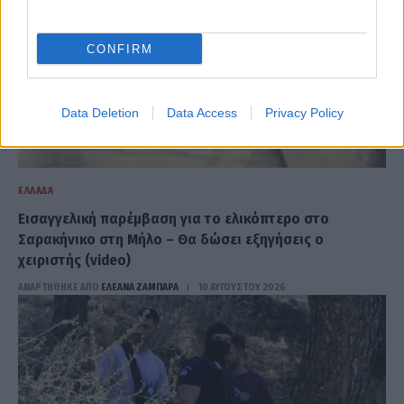
CONFIRM
Data Deletion
Data Access
Privacy Policy
ΕΛΛΆΔΑ
Εισαγγελική παρέμβαση για το ελικόπτερο στο
Σαρακήνικο στη Μήλο – Θα δώσει εξηγήσεις ο
χειριστής (video)
ΑΝΑΡΤΗΘΗΚΕ ΑΠΟ
ΕΛΕΑΝΑ ΖΑΜΠΑΡΑ
10 ΑΥΓΟΎΣΤΟΥ 2026