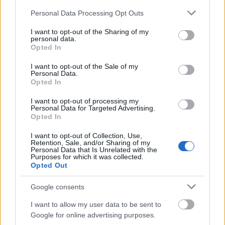
Please note that this website/app uses one or more Google
Personal Data Processing Opt Outs
services and may gather and store information including but
not limited to your visit or usage behaviour. You may click to
I want to opt-out of the Sharing of my
personal data.
grant or deny consent to Google and its third-party tags to
Opted In
use your data for below specified purposes in below Google
consent section.
I want to opt-out of the Sale of my
Personal Data.
Opted In
I want to opt-out of processing my
Personal Data for Targeted Advertising.
Opted In
I want to opt-out of Collection, Use,
ΕΛΛΆΔΑ
Retention, Sale, and/or Sharing of my
Personal Data that Is Unrelated with the
Ποιες περιοχές τίθενται σε Red Code λόγω ισχυρών
Purposes for which it was collected.
ανέμων – Φόβοι για πυρκαγιές
Opted Out
ΑΝΑΡΤΗΘΗΚΕ ΑΠΟ
ΕΛΕΑΝΑ ΖΑΜΠΑΡΑ
10 ΑΥΓΟΎΣΤΟΥ 2026
Google consents
I want to allow my user data to be sent to
Google for online advertising purposes.