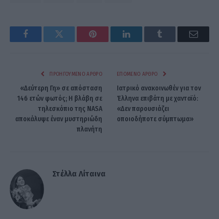
Facebook
Twitter
Pinterest
LinkedIn
Tumblr
Email
ΠΡΟΗΓΟΎΜΕΝΟ ΆΡΘΡΟ
ΕΠΌΜΕΝΟ ΆΡΘΡΟ
«Δεύτερη Γη» σε απόσταση
Ιατρικό ανακοινωθέν για τον
146 ετών φωτός; Η βλάβη σε
Έλληνα επιβάτη με χανταϊό:
τηλεσκόπιο της NASA
«Δεν παρουσιάζει
αποκάλυψε έναν μυστηριώδη
οποιοδήποτε σύμπτωμα»
πλανήτη
Στέλλα Λίταινα