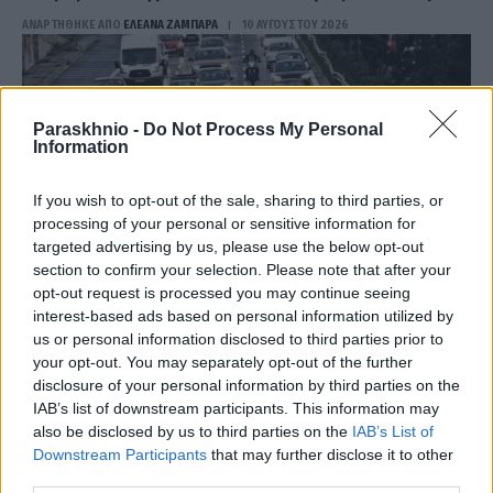
ΑΝΑΡΤΗΘΗΚΕ ΑΠΟ
ΕΛΕΑΝΑ ΖΑΜΠΑΡΑ
10 ΑΥΓΟΎΣΤΟΥ 2026
Paraskhnio -
Do Not Process My Personal
Information
If you wish to opt-out of the sale, sharing to third parties, or
processing of your personal or sensitive information for
targeted advertising by us, please use the below opt-out
section to confirm your selection. Please note that after your
opt-out request is processed you may continue seeing
interest-based ads based on personal information utilized by
us or personal information disclosed to third parties prior to
your opt-out. You may separately opt-out of the further
ΕΛΛΆΔΑ
disclosure of your personal information by third parties on the
Ανασφάλιστα ΙΧ: Από «κόσκινο» με AI θα περάσουν οι
IAB’s list of downstream participants. This information may
ενστάσεις
also be disclosed by us to third parties on the
IAB’s List of
Downstream Participants
that may further disclose it to other
ΑΝΑΡΤΗΘΗΚΕ ΑΠΟ
ΕΛΕΑΝΑ ΖΑΜΠΑΡΑ
10 ΑΥΓΟΎΣΤΟΥ 2026
third parties.