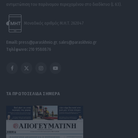
αντιμετώπιση του παράνομου περιεχομένου στο διαδίκτυο (L 63).
Μοναδικός αριθμός Μ.Η.Τ. 262047
Email:
press@paraskhnio.gr
,
sales@paraskhnio.gr
Τηλέφωνο:
210 9580876
Facebook
X
Instagram
YouTube
(Twitter)
ΤΑ ΠΡΩΤΟΣΕΛΙΔΑ ΣΗΜΕΡΑ