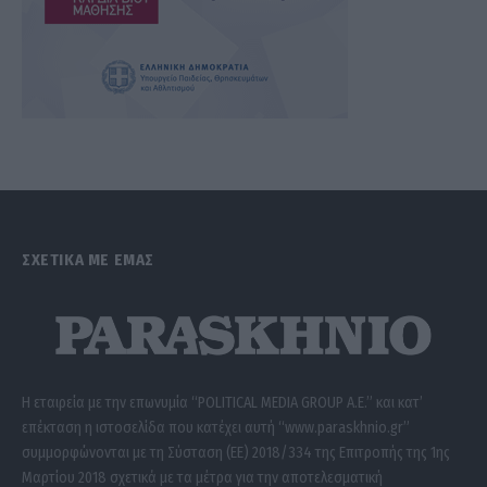
ΣΧΕΤΙΚΑ ΜΕ ΕΜΑΣ
Η εταιρεία με την επωνυμία “POLITICAL MEDIA GROUP A.E.” και κατ’
επέκταση η ιστοσελίδα που κατέχει αυτή “www.paraskhnio.gr”
συμμορφώνονται με τη Σύσταση (ΕΕ) 2018/334 της Επιτροπής της 1ης
Μαρτίου 2018 σχετικά με τα μέτρα για την αποτελεσματική