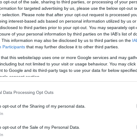
to opt-out of the sale, sharing to third parties, or processing of your per
formation for targeted advertising by us, please use the below opt-out s
r selection. Please note that after your opt-out request is processed y
eing interest-based ads based on personal information utilized by us or
disclosed to third parties prior to your opt-out. You may separately opt-
losure of your personal information by third parties on the IAB’s list of
. This information may also be disclosed by us to third parties on the
IA
Participants
that may further disclose it to other third parties.
 that this website/app uses one or more Google services and may gath
ικά
Τρεις συλλήψεις για τα 67 κιλά κοκαΐνης σε
including but not limited to your visit or usage behaviour. You may click 
κοντέινερ στον Πειραιά
 to Google and its third-party tags to use your data for below specifi
ogle consent section.
023
ΑΝΑΡΤΗΘΗΚΕ ΑΠΟ
GEORGIOSXT@GMAIL.COM
17 ΟΚΤΩΒΡΊΟΥ 2023
ς
Η Υποδιεύθυνση Δίωξης Ναρκωτικών της Διεύθυνσης
l Data Processing Opt Outs
Ασφάλειας Αττικής, έδωσε στοιχεία για την εξάρθρωση
εγκληματικής οργάνωσης διεθνικού χαρακτήρα, τα μέλη
o opt-out of the Sharing of my personal data.
της…
In
o opt-out of the Sale of my Personal Data.
In