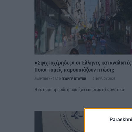
«Σφιχτοχέρηδες» οι Έλληνες καταναλωτές
Ποιοι τομείς παρουσιάζουν πτώση;
ΑΝΑΡΤΗΘΗΚΕ ΑΠΟ
ΓΕΩΡΓΊΑ ΝΤΟΎΝΗ
21 ΙΟΥΛΊΟΥ 2025
Η εστίαση η πρώτη που έχει επηρεαστεί αρνητικά
Paraskhni