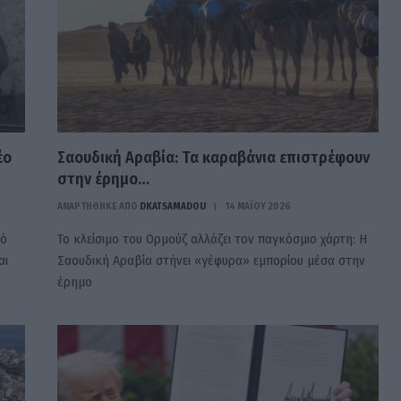
έο
Σαουδική Αραβία: Τα καραβάνια επιστρέφουν
στην έρημο…
ΑΝΑΡΤΗΘΗΚΕ ΑΠΟ
DKATSAMADOU
14 ΜΑΪ́ΟΥ 2026
κό
Το κλείσιμο του Ορμούζ αλλάζει τον παγκόσμιο χάρτη: Η
αι
Σαουδική Αραβία στήνει «γέφυρα» εμπορίου μέσα στην
έρημο