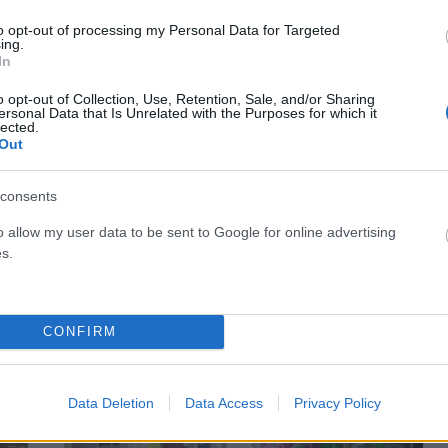
to opt-out of processing my Personal Data for Targeted
ing.
In
o opt-out of Collection, Use, Retention, Sale, and/or Sharing
ersonal Data that Is Unrelated with the Purposes for which it
lected.
Out
consents
για
Ανάσα στην αγορά και αυξημένοι τζίροι από
o allow my user data to be sent to Google for online advertising
καν
τις χειμερινές εκπτώσεις
s.
ΑΝΑΡΤΗΘΗΚΕ ΑΠΟ
GMYLONAS
4 ΜΑΡΤΊΟΥ 2023
Τον βηματισμό του αρχίζει να βρίσκει το εμπόριο μετά
CONFIRM
ας
από αρκετά χρόνια, γεγονός που επιβεβαιώνεται από τα
αποτελέσματα έρευνας που…
Data Deletion
Data Access
Privacy Policy