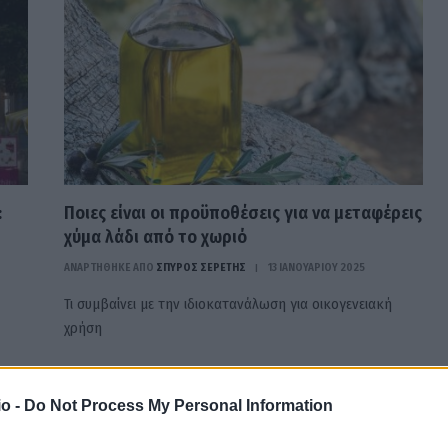
:
Ποιες είναι οι προϋποθέσεις για να μεταφέρεις
χύμα λάδι από το χωριό
ΑΝΑΡΤΗΘΗΚΕ ΑΠΟ
ΣΠΎΡΟΣ ΣΕΡΈΤΗΣ
13 ΙΑΝΟΥΑΡΊΟΥ 2025
Τι συμβαίνει με την ιδιοκατανάλωση για οικογενειακή
χρήση
o -
Do Not Process My Personal Information