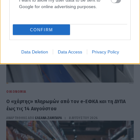
I want to allow my user data to be sent to
Google for online advertising purposes.
CONFIRM
Data Deletion
Data Access
Privacy Policy
ΟΙΚΟΝΟΜΊΑ
Ο «χάρτης» πληρωμών από τον e-ΕΦΚΑ και τη ΔΥΠΑ
έως τις 14 Αυγούστου
ΑΝΑΡΤΗΘΗΚΕ ΑΠΟ
ΕΛΕΑΝΑ ΖΑΜΠΑΡΑ
8 ΑΥΓΟΎΣΤΟΥ 2026