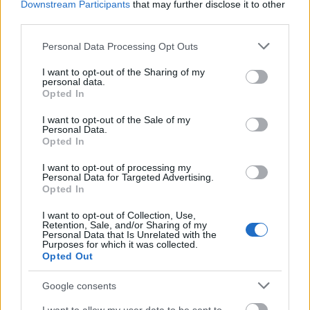
Downstream Participants
that may further disclose it to other
– Ποιοι συνταξιούχοι θα δουν περισσότερα χρήματα
third parties.
ΑΝΑΡΤΗΘΗΚΕ ΑΠΟ
DKATSAMADOU
9 ΑΥΓΟΎΣΤΟΥ 2026
Please note that this website/app uses one or more Google
Personal Data Processing Opt Outs
services and may gather and store information including but
not limited to your visit or usage behaviour. You may click to
I want to opt-out of the Sharing of my
personal data.
grant or deny consent to Google and its third-party tags to
Opted In
use your data for below specified purposes in below Google
consent section.
I want to opt-out of the Sale of my
Personal Data.
Opted In
I want to opt-out of processing my
Personal Data for Targeted Advertising.
Opted In
I want to opt-out of Collection, Use,
Retention, Sale, and/or Sharing of my
Personal Data that Is Unrelated with the
Purposes for which it was collected.
ΔΙΕΘΝΉ
Opted Out
Μαγιόρκα: «Το Σόγιερ έχει φτάσει στα όριά του» –
Στους δρόμους οι κάτοικοι κατά του υπερτουρισμού
Google consents
ΑΝΑΡΤΗΘΗΚΕ ΑΠΟ
DKATSAMADOU
8 ΑΥΓΟΎΣΤΟΥ 2026