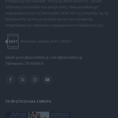
Η εταιρεία με την επωνυμία “POLITICAL MEDIA GROUP A.E.” και κατ’
επέκταση η ιστοσελίδα που κατέχει αυτή “www.paraskhnio.gr”
συμμορφώνονται με τη Σύσταση (ΕΕ) 2018/334 της Επιτροπής της 1ης
Μαρτίου 2018 σχετικά με τα μέτρα για την αποτελεσματική
αντιμετώπιση του παράνομου περιεχομένου στο διαδίκτυο (L 63).
Μοναδικός αριθμός Μ.Η.Τ. 262047
Email:
press@paraskhnio.gr
,
sales@paraskhnio.gr
Τηλέφωνο:
210 9580876
Facebook
X
Instagram
YouTube
(Twitter)
ΤΑ ΠΡΩΤΟΣΕΛΙΔΑ ΣΗΜΕΡΑ