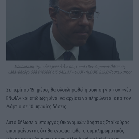
Måôáâßâáóç ôçò «Åëëçíéêü Á.Å.» óôç Lamda Development-Õðïãñáöç
ðáñá÷ùñçóçò óôá ãñáöåéá ôïõ ÔÁÉÐÅÄ--ÖÙÔÏ ×ÑÇÓÔÏÓ ÌÐÏÍÇÓ//EUROKINISSI
Σε περίπου 15 ημέρες θα ολοκληρωθεί η άσκηση για τον «νέο
ΕΝΦΙΑ» και επιδίωξη είναι να αρχίσει να πληρώνεται από τον
Μάρτιο σε 10 μηνιαίες δόσεις.
Αυτό δήλωσε ο υπουργός Οικονομικών Χρήστος Σταϊκούρας,
επισημαίνοντας ότι θα ενσωματωθεί ο συμπληρωματικός