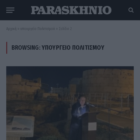
Αρχική
»
υπουργείο Πολιτισμού
»
Σελίδα 2
BROWSING:
ΥΠΟΥΡΓΕΊΟ ΠΟΛΙΤΙΣΜΟΎ