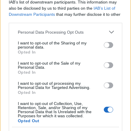
IAB’s list of downstream participants. This information may
also be disclosed by us to third parties on the
IAB’s List of
Downstream Participants
that may further disclose it to other
third parties.
Please note that this website/app uses one or more Google
Personal Data Processing Opt Outs
services and may gather and store information including but
Το Υπουργείο Πολιτισμού και Αθλητισμού
not limited to your visit or usage behaviour. You may click to
I want to opt-out of the Sharing of my
personal data.
προετοιμάζει τρεις νέες ψηφιακές πλατφόρμες
grant or deny consent to Google and its third-party tags to
Opted In
use your data for below specified purposes in below Google
ΑΝΑΡΤΗΘΗΚΕ ΑΠΟ
GUEST USER
19 ΑΠΡΙΛΊΟΥ 2022
consent section.
I want to opt-out of the Sale of my
Personal Data.
Με την Προγραμματική Συμφωνία που υπογράφηκε σήμερα
Opted In
μεταξύ του Υπουργείου Πολιτισμού και Αθλητισμού, και της
«Κοινωνία της Πληροφορίας» ΜΑΕ, δρομολογούνται…
I want to opt-out of processing my
Personal Data for Targeted Advertising.
Opted In
I want to opt-out of Collection, Use,
Retention, Sale, and/or Sharing of my
Personal Data that Is Unrelated with the
Purposes for which it was collected.
Opted Out