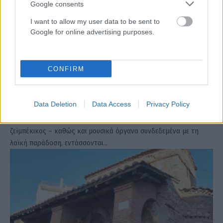
Google consents
I want to allow my user data to be sent to
Google for online advertising purposes.
CONFIRM
Στο Εθνικό Ευρετήριο Άυλης Πολιτιστικής
Κληρονομιάς ο ζεϊμπέκικος χορός και το μπουζούκι
ΑΝΑΡΤΗΘΗΚΕ ΑΠΟ
MV
20 ΜΑΡΤΊΟΥ 2022
Data Deletion
Data Access
Privacy Policy
Ένας από τους χαρακτηριστικότερους ελληνικούς χορούς – ο
ζεϊμπέκικος – καθώς και μουσικά όργανα συνδεδεμένα με τη
λαϊκή παράδοση, εντάσσονται…