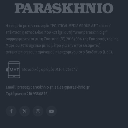
Η εταιρεία με την επωνυμία “POLITICAL MEDIA GROUP A.E.” και κατ’
επέκταση η ιστοσελίδα που κατέχει αυτή “www.paraskhnio.gr”
συμμορφώνονται με τη Σύσταση (ΕΕ) 2018/334 της Επιτροπής της 1ης
Μαρτίου 2018 σχετικά με τα μέτρα για την αποτελεσματική
αντιμετώπιση του παράνομου περιεχομένου στο διαδίκτυο (L 63).
Μοναδικός αριθμός Μ.Η.Τ. 262047
Email:
press@paraskhnio.gr
,
sales@paraskhnio.gr
Τηλέφωνο:
210 9580876
Facebook
X
Instagram
YouTube
(Twitter)