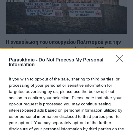
Η ανακοίνωση του υπουργείου Πολιτισμού για την
ανάρτηση αντιπολεμικών πανό από το ΚΚΕ στην
Ακρόπολη
Paraskhnio -
Do Not Process My Personal
Information
ΑΝΑΡΤΗΘΗΚΕ ΑΠΟ
MV
12 ΜΑΪ́ΟΥ 2022
Για την «οργανωμένη μαζική εισβολή μελών και στελεχών του
If you wish to opt-out of the sale, sharing to third parties, or
ΚΚΕ» σήμερα το πρωί στην Ακρόπολη, τα οποία «με σημαίες και…
processing of your personal or sensitive information for
targeted advertising by us, please use the below opt-out
section to confirm your selection. Please note that after your
opt-out request is processed you may continue seeing
interest-based ads based on personal information utilized by
us or personal information disclosed to third parties prior to
your opt-out. You may separately opt-out of the further
disclosure of your personal information by third parties on the