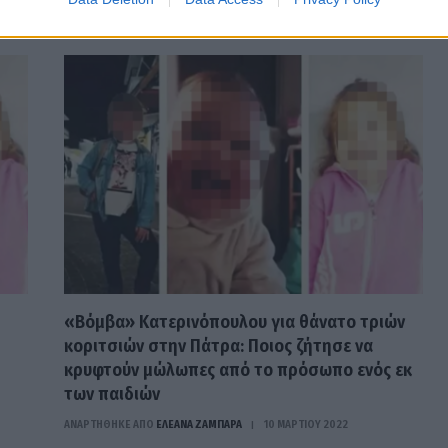
«Βόμβα» Κατερινόπουλου για θάνατο τριών
κοριτσιών στην Πάτρα: Ποιος ζήτησε να
κρυφτούν μώλωπες από το πρόσωπο ενός εκ
των παιδιών
ΑΝΑΡΤΗΘΗΚΕ ΑΠΟ
ΕΛΕΑΝΑ ΖΑΜΠΑΡΑ
10 ΜΑΡΤΊΟΥ 2022