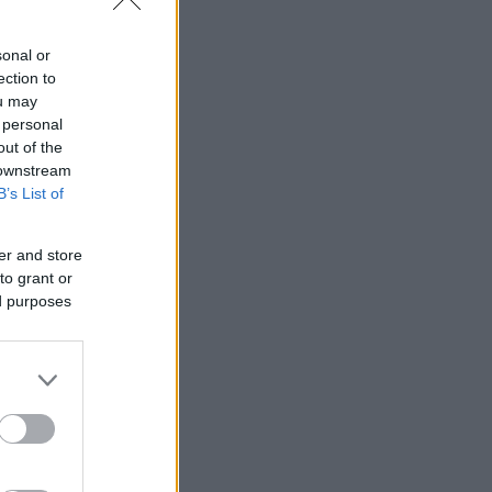
sonal or
ection to
ou may
 personal
out of the
 downstream
B’s List of
er and store
to grant or
ed purposes