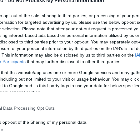
o -
Do Not Process My Personal Information
to opt-out of the sale, sharing to third parties, or processing of your per
formation for targeted advertising by us, please use the below opt-out s
r selection. Please note that after your opt-out request is processed y
eing interest-based ads based on personal information utilized by us or
disclosed to third parties prior to your opt-out. You may separately opt-
losure of your personal information by third parties on the IAB’s list of
. This information may also be disclosed by us to third parties on the
IA
Participants
that may further disclose it to other third parties.
 that this website/app uses one or more Google services and may gath
including but not limited to your visit or usage behaviour. You may click 
ων
Ραγδαίες εξελίξεις στην υπόθεση θανάτου των
 to Google and its third-party tags to use your data for below specifi
λη
κοριτσιών στην Πάτρα – Τι έδειξε η
ogle consent section.
ιατροδικαστική εξέταση για τη Τζωρτζίνα
ΑΝΑΡΤΗΘΗΚΕ ΑΠΟ
ΕΛΕΑΝΑ ΖΑΜΠΑΡΑ
24 ΜΑΡΤΊΟΥ 2022
l Data Processing Opt Outs
το
Νέες εξελίξεις υπάρχουν στην υπόθεση θανάτου των
o opt-out of the Sharing of my personal data.
τριών παιδιών στην Πάτρα από την ίδια οικογένεια σε
In
διάστημα λιγότερο των τριών ετών. Σύμφωνα…