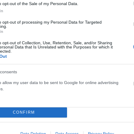
o opt-out of the Sale of my Personal Data.
In
to opt-out of processing my Personal Data for Targeted
ing.
In
o opt-out of Collection, Use, Retention, Sale, and/or Sharing
ersonal Data that Is Unrelated with the Purposes for which it
lected.
Out
consents
o allow my user data to be sent to Google for online advertising
α
Θάνατος κοριτσιών στην Πάτρα: Όσοι μιλούν
s.
ίες
βοηθούν τον δράστη… εάν υπάρχει
ΑΝΑΡΤΗΘΗΚΕ ΑΠΟ
ΕΛΕΑΝΑ ΖΑΜΠΑΡΑ
17 ΜΑΡΤΊΟΥ 2022
CONFIRM
Ο ιατροδικαστής, Γρηγόρης Λέων, μίλησε το πρωί της
Πέμπτης σχετικά για την υπόθεση του θανάτου των
χές
τριών αδελφών στην Πάτρα.…
Data Deletion
Data Access
Privacy Policy