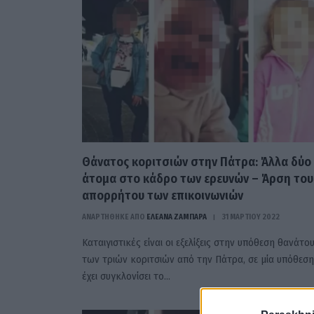
Θάνατος κοριτσιών στην Πάτρα: Άλλα δύο
άτομα στο κάδρο των ερευνών – Άρση του
απορρήτου των επικοινωνιών
ΑΝΑΡΤΗΘΗΚΕ ΑΠΟ
ΕΛΕΑΝΑ ΖΑΜΠΑΡΑ
31 ΜΑΡΤΊΟΥ 2022
Καταιγιστικές είναι οι εξελίξεις στην υπόθεση θανάτο
των τριών κοριτσιών από την Πάτρα, σε μία υπόθεση
έχει συγκλονίσει το…