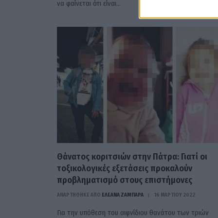
να φαίνεται ότι είναι…
Θάνατος κοριτσιών στην Πάτρα: Γιατί οι
τοξικολογικές εξετάσεις προκαλούν
προβληματισμό στους επιστήμονες
ΑΝΑΡΤΗΘΗΚΕ ΑΠΟ
ΕΛΕΑΝΑ ΖΑΜΠΑΡΑ
16 ΜΑΡΤΊΟΥ 2022
Για την υπόθεση του αιφνίδιου θανάτου των τριών