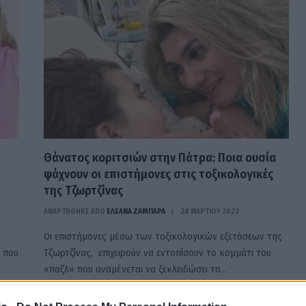
Θάνατος κοριτσιών στην Πάτρα: Ποια ουσία
ψάχνουν οι επιστήμονες στις τοξικολογικές
της Τζωρτζίνας
ΑΝΑΡΤΗΘΗΚΕ ΑΠΟ
ΕΛΕΑΝΑ ΖΑΜΠΑΡΑ
28 ΜΑΡΤΊΟΥ 2022
υ
Οι επιστήμονες μέσω των τοξικολογικών εξετάσεων της
 που
Τζωρτζίνας, επιχειρούν να εντοπίσουν το κομμάτι του
«παζλ» που αναμένεται να ξεκλειδώσει το…